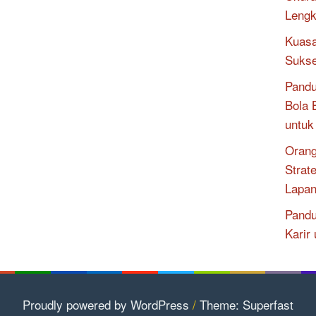
Lengk
Kuasa
Sukse
Pandu
Bola 
untu
Orang
Strat
Lapa
Pandu
Karir
Proudly powered by WordPress
/
Theme: Superfast