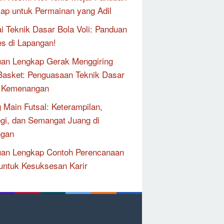
ap untuk Permainan yang Adil
i Teknik Dasar Bola Voli: Panduan
s di Lapangan!
an Lengkap Gerak Menggiring
Basket: Penguasaan Teknik Dasar
k Kemenangan
 Main Futsal: Keterampilan,
egi, dan Semangat Juang di
ngan
an Lengkap Contoh Perencanaan
 untuk Kesuksesan Karir