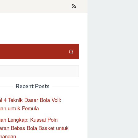
Recent Posts
i 4 Teknik Dasar Bola Voli:
an untuk Pemula
an Lengkap: Kuasai Poin
ran Bebas Bola Basket untuk
nangan