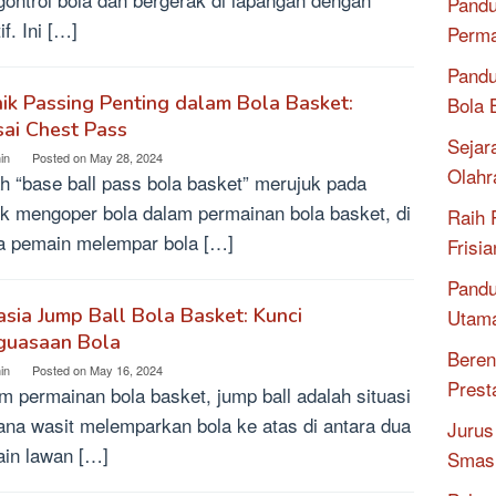
Pandu
if. Ini […]
Perma
Pand
ik Passing Penting dalam Bola Basket:
Bola 
ai Chest Pass
Sejar
in
Posted on
May 28, 2024
Olahr
lah “base ball pass bola basket” merujuk pada
ik mengoper bola dalam permainan bola basket, di
Raih 
 pemain melempar bola […]
Frisia
Pandu
sia Jump Ball Bola Basket: Kunci
Utama
guasaan Bola
Beren
in
Posted on
May 16, 2024
Prest
m permainan bola basket, jump ball adalah situasi
ana wasit melemparkan bola ke atas di antara dua
Jurus
in lawan […]
Smash