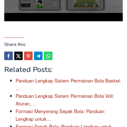
Share this:
Related Posts:
Panduan Lengkap Sistem Permainan Bola Basket:
…
Panduan Lengkap Sistem Permainan Bola Voli:
Aturan,…
Formasi Menyerang Sepak Bola: Panduan
Lengkap untuk…
Formasi Sepak Bola: Panduan Lengkap untuk