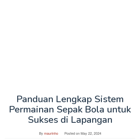
Panduan Lengkap Sistem
Permainan Sepak Bola untuk
Sukses di Lapangan
By
maurinho
Posted on
May 22, 2024