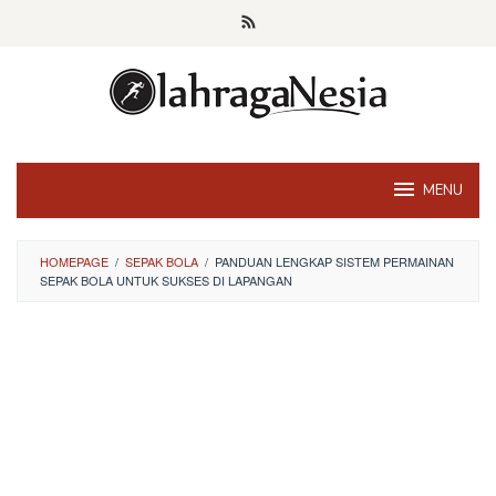
Skip
to
content
MENU
HOMEPAGE
/
SEPAK BOLA
/
PANDUAN LENGKAP SISTEM PERMAINAN
SEPAK BOLA UNTUK SUKSES DI LAPANGAN