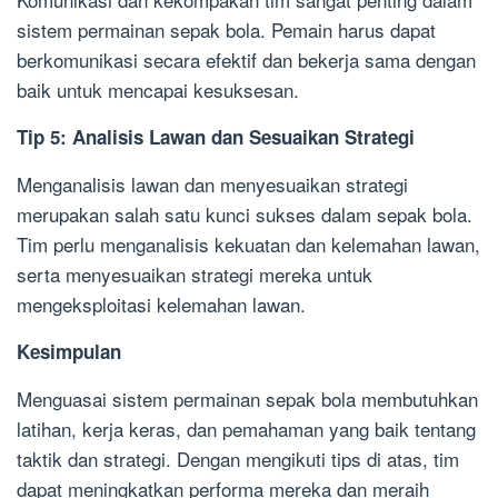
sistem permainan sepak bola. Pemain harus dapat
berkomunikasi secara efektif dan bekerja sama dengan
baik untuk mencapai kesuksesan.
Tip 5: Analisis Lawan dan Sesuaikan Strategi
Menganalisis lawan dan menyesuaikan strategi
merupakan salah satu kunci sukses dalam sepak bola.
Tim perlu menganalisis kekuatan dan kelemahan lawan,
serta menyesuaikan strategi mereka untuk
mengeksploitasi kelemahan lawan.
Kesimpulan
Menguasai sistem permainan sepak bola membutuhkan
latihan, kerja keras, dan pemahaman yang baik tentang
taktik dan strategi. Dengan mengikuti tips di atas, tim
dapat meningkatkan performa mereka dan meraih