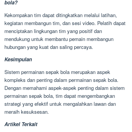
bola?
Kekompakan tim dapat ditingkatkan melalui latihan,
kegiatan membangun tim, dan sesi video. Pelatih dapat
menciptakan lingkungan tim yang positif dan
mendukung untuk membantu pemain membangun
hubungan yang kuat dan saling percaya.
Kesimpulan
Sistem permainan sepak bola merupakan aspek
kompleks dan penting dalam permainan sepak bola.
Dengan memahami aspek-aspek penting dalam sistem
permainan sepak bola, tim dapat mengembangkan
strategi yang efektif untuk mengalahkan lawan dan
meraih kesuksesan.
Artikel Terkait