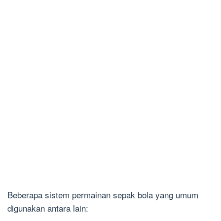
Beberapa sistem permainan sepak bola yang umum
digunakan antara lain: