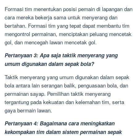
Formasi tim menentukan posisi pemain di lapangan dan
cara mereka bekerja sama untuk menyerang dan
bertahan. Formasi tim yang tepat dapat membantu tim
mengontrol permainan, menciptakan peluang mencetak
gol, dan mencegah lawan mencetak gol.
Pertanyaan 3: Apa saja taktik menyerang yang
umum digunakan dalam sepak bola?
Taktik menyerang yang umum digunakan dalam sepak
bola antara lain serangan balik, penguasaan bola, dan
permainan sayap. Pemilihan taktik menyerang
tergantung pada kekuatan dan kelemahan tim, serta
gaya bermain lawan.
Pertanyaan 4: Bagaimana cara meningkatkan
kekompakan tim dalam sistem permainan sepak