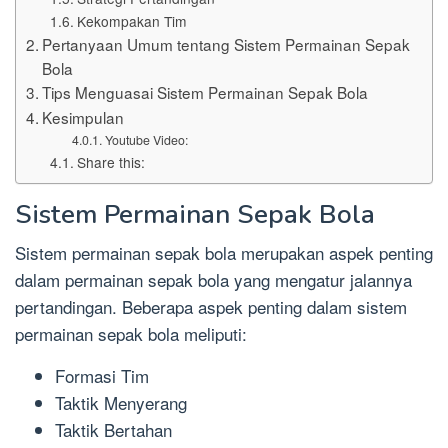
Kekompakan Tim
Pertanyaan Umum tentang Sistem Permainan Sepak
Bola
Tips Menguasai Sistem Permainan Sepak Bola
Kesimpulan
Youtube Video:
Share this:
Sistem Permainan Sepak Bola
Sistem permainan sepak bola merupakan aspek penting
dalam permainan sepak bola yang mengatur jalannya
pertandingan. Beberapa aspek penting dalam sistem
permainan sepak bola meliputi:
Formasi Tim
Taktik Menyerang
Taktik Bertahan