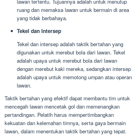
lawan tertentu. Tujuannya adalah untuk menutup
ruang dan memaksa lawan untuk bermain di area
yang tidak berbahaya.
Tekel dan Intersep
Tekel dan intersep adalah taktik bertahan yang
digunakan untuk merebut bola dari lawan. Tekel
adalah upaya untuk merebut bola dari lawan
dengan merebut kaki mereka, sedangkan intersep
adalah upaya untuk memotong umpan atau operan
lawan.
Taktik bertahan yang efektif dapat membantu tim untuk
mencegah lawan mencetak gol dan memenangkan
pertandingan. Pelatih harus mempertimbangkan
kekuatan dan kelemahan timnya, serta gaya bermain
lawan, dalam menentukan taktik bertahan yang tepat.