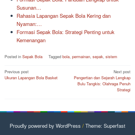
Susunan…
Rahasia Lapangan Sepak Bola Kering dan
Nyaman:…
Formasi Sepak Bola: Strategi Penting untuk
Kemenangan
Posted in
Sepak Bola
Tagged
bola
,
permainan
,
sepak
,
sistem
Post
Previous post
Next post
Ukuran Lapangan Bola Basket
Pengertian dan Sejarah Lengkap
navigation
Bulu Tangkis: Olahraga Penuh
Strategi
Proudly powered by WordPress
/
Theme: Superfast