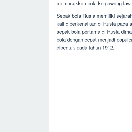
memasukkan bola ke gawang law
Sepak bola Rusia memiliki sejara
kali diperkenalkan di Rusia pada a
sepak bola pertama di Rusia dima
bola dengan cepat menjadi populer
dibentuk pada tahun 1912.