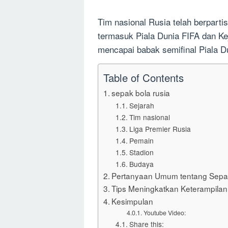
Tim nasional Rusia telah berparti
termasuk Piala Dunia FIFA dan K
mencapai babak semifinal Piala 
Table of Contents
sepak bola rusia
Sejarah
Tim nasional
Liga Premier Rusia
Pemain
Stadion
Budaya
Pertanyaan Umum tentang Sepa
Tips Meningkatkan Keterampilan
Kesimpulan
Youtube Video:
Share this: