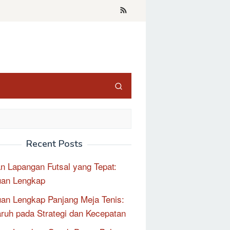
Recent Posts
n Lapangan Futsal yang Tepat:
an Lengkap
an Lengkap Panjang Meja Tenis:
ruh pada Strategi dan Kecepatan