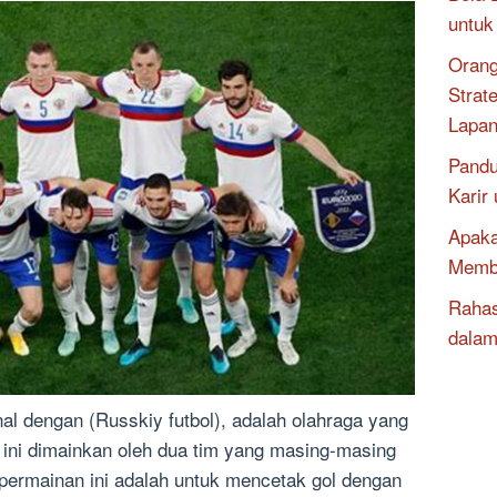
untu
Orang
Strat
Lapa
Pandu
Karir
Apaka
Memb
Rahas
dalam
al dengan (Russkiy futbol), adalah olahraga yang
a ini dimainkan oleh dua tim yang masing-masing
ri permainan ini adalah untuk mencetak gol dengan