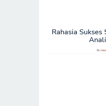
Rahasia Sukses 
Anal
By
maur