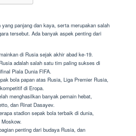
h yang panjang dan kaya, serta merupakan salah
egara tersebut. Ada banyak aspek penting dari
mainkan di Rusia sejak akhir abad ke-19.
usia adalah salah satu tim paling sukses di
inal Piala Dunia FIFA.
pak bola papan atas Rusia, Liga Premier Rusia,
 kompetitif di Eropa.
elah menghasilkan banyak pemain hebat,
etto, dan Rinat Dasayev.
rapa stadion sepak bola terbaik di dunia,
i Moskow.
agian penting dari budaya Rusia, dan