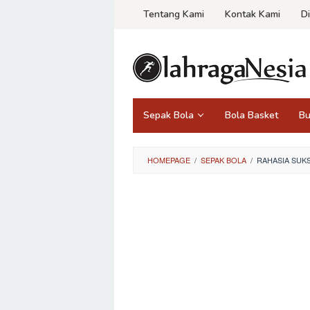
Skip
Tentang Kami
Kontak Kami
D
to
content
Sepak Bola
Bola Basket
Bu
HOMEPAGE
/
SEPAK BOLA
/
RAHASIA SUKS