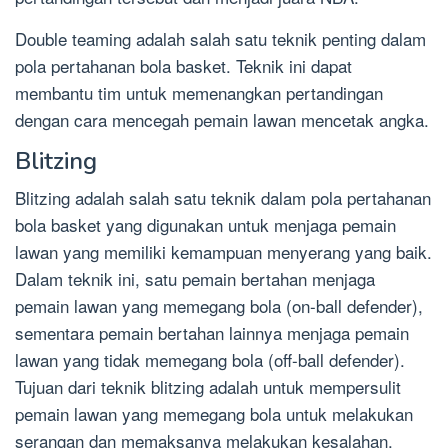
Double teaming adalah salah satu teknik penting dalam
pola pertahanan bola basket. Teknik ini dapat
membantu tim untuk memenangkan pertandingan
dengan cara mencegah pemain lawan mencetak angka.
Blitzing
Blitzing adalah salah satu teknik dalam pola pertahanan
bola basket yang digunakan untuk menjaga pemain
lawan yang memiliki kemampuan menyerang yang baik.
Dalam teknik ini, satu pemain bertahan menjaga
pemain lawan yang memegang bola (on-ball defender),
sementara pemain bertahan lainnya menjaga pemain
lawan yang tidak memegang bola (off-ball defender).
Tujuan dari teknik blitzing adalah untuk mempersulit
pemain lawan yang memegang bola untuk melakukan
serangan dan memaksanya melakukan kesalahan.