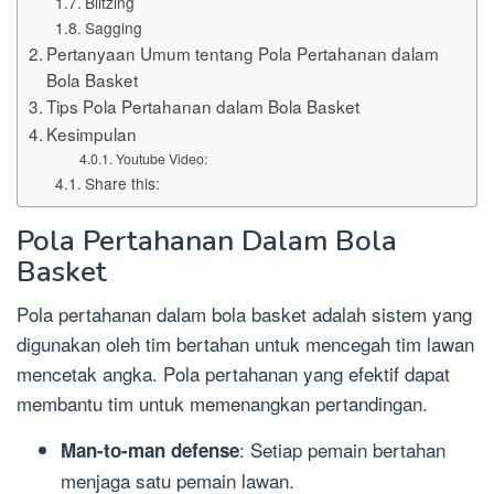
Blitzing
Sagging
Pertanyaan Umum tentang Pola Pertahanan dalam
Bola Basket
Tips Pola Pertahanan dalam Bola Basket
Kesimpulan
Youtube Video:
Share this:
Pola Pertahanan Dalam Bola
Basket
Pola pertahanan dalam bola basket adalah sistem yang
digunakan oleh tim bertahan untuk mencegah tim lawan
mencetak angka. Pola pertahanan yang efektif dapat
membantu tim untuk memenangkan pertandingan.
: Setiap pemain bertahan
Man-to-man defense
menjaga satu pemain lawan.