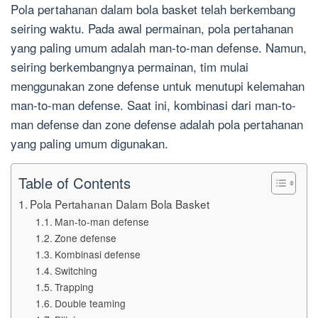
Pola pertahanan dalam bola basket telah berkembang
seiring waktu. Pada awal permainan, pola pertahanan
yang paling umum adalah man-to-man defense. Namun,
seiring berkembangnya permainan, tim mulai
menggunakan zone defense untuk menutupi kelemahan
man-to-man defense. Saat ini, kombinasi dari man-to-
man defense dan zone defense adalah pola pertahanan
yang paling umum digunakan.
Table of Contents
Pola Pertahanan Dalam Bola Basket
Man-to-man defense
Zone defense
Kombinasi defense
Switching
Trapping
Double teaming