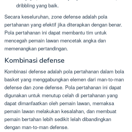
dribbling yang baik.
Secara keseluruhan, zone defense adalah pola
pertahanan yang efektif jika diterapkan dengan benar.
Pola pertahanan ini dapat membantu tim untuk
mencegah pemain lawan mencetak angka dan
memenangkan pertandingan.
Kombinasi defense
Kombinasi defense adalah pola pertahanan dalam bola
basket yang menggabungkan elemen dari man-to-man
defense dan zone defense. Pola pertahanan ini dapat
digunakan untuk menutup celah di pertahanan yang
dapat dimanfaatkan oleh pemain lawan, memaksa
pemain lawan melakukan kesalahan, dan membuat
pemain bertahan lebih sedikit lelah dibandingkan
dengan man-to-man defense.