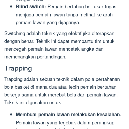
Pemain bertahan bertukar tugas
Blind switch:
menjaga pemain lawan tanpa melihat ke arah
pemain lawan yang dijaganya.
Switching adalah teknik yang efektif jika diterapkan
dengan benar. Teknik ini dapat membantu tim untuk
mencegah pemain lawan mencetak angka dan
memenangkan pertandingan.
Trapping
Trapping adalah sebuah teknik dalam pola pertahanan
bola basket di mana dua atau lebih pemain bertahan
bekerja sama untuk merebut bola dari pemain lawan.
Teknik ini digunakan untuk:
Membuat pemain lawan melakukan kesalahan.
Pemain lawan yang terjebak dalam perangkap