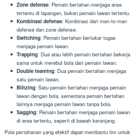
: Pemain bertahan menjaga area
Zone defense
tertentu di lapangan, bukan pemain lawan tertentu.
: Kombinasi dari man-to-man
Kombinasi defense
defense dan zone defense.
: Pemain bertahan bertukar tugas
Switching
menjaga pemain lawan.
: Dua atau lebih pemain bertahan bekerja
Trapping
sama untuk merebut bola dari pemain lawan.
: Dua pemain bertahan menjaga
Double teaming
satu pemain lawan.
: Satu pemain bertahan menjaga pemain
Blitzing
lawan dengan bola, sementara pemain bertahan
lainnya menjaga pemain lawan tanpa bola.
: Pemain bertahan menjaga pemain lawan
Sagging
di area tertentu, seperti di bawah keranjang.
Pola pertahanan yang efektif dapat membantu tim untuk