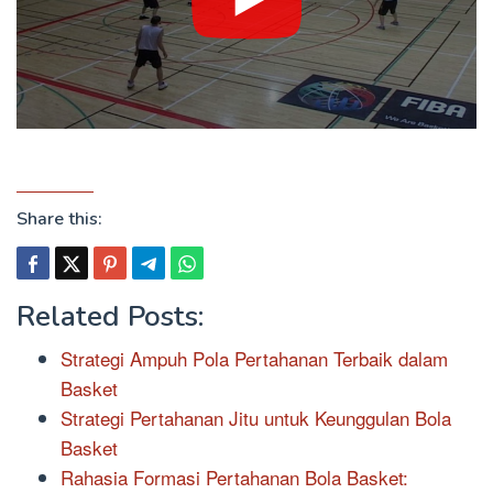
Share this:
Related Posts:
Strategi Ampuh Pola Pertahanan Terbaik dalam
Basket
Strategi Pertahanan Jitu untuk Keunggulan Bola
Basket
Rahasia Formasi Pertahanan Bola Basket: