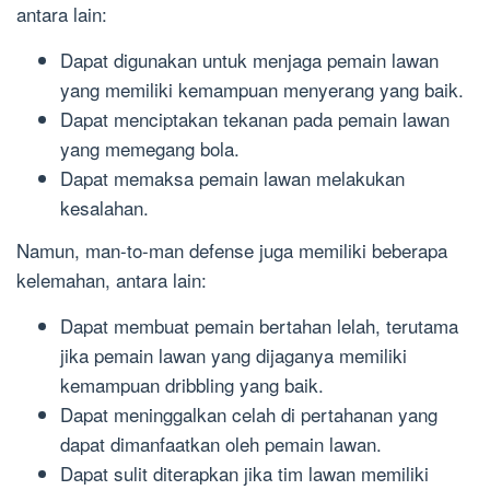
antara lain:
Dapat digunakan untuk menjaga pemain lawan
yang memiliki kemampuan menyerang yang baik.
Dapat menciptakan tekanan pada pemain lawan
yang memegang bola.
Dapat memaksa pemain lawan melakukan
kesalahan.
Namun, man-to-man defense juga memiliki beberapa
kelemahan, antara lain:
Dapat membuat pemain bertahan lelah, terutama
jika pemain lawan yang dijaganya memiliki
kemampuan dribbling yang baik.
Dapat meninggalkan celah di pertahanan yang
dapat dimanfaatkan oleh pemain lawan.
Dapat sulit diterapkan jika tim lawan memiliki