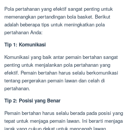
Pola pertahanan yang efektif sangat penting untuk
memenangkan pertandingan bola basket. Berikut
adalah beberapa tips untuk meningkatkan pola
pertahanan Anda:
Tip 1: Komunikasi
Komunikasi yang baik antar pemain bertahan sangat
penting untuk menjalankan pola pertahanan yang
efektif. Pemain bertahan harus selalu berkomunikasi
tentang pergerakan pemain lawan dan celah di
pertahanan.
Tip 2: Posisi yang Benar
Pemain bertahan harus selalu berada pada posisi yang
tepat untuk menjaga pemain lawan. Ini berarti menjaga
jarak yang cukup dekat untuk mencegah lawan