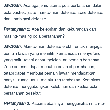
Ada tiga jenis utama pola pertahanan dalam
Jawaban:
bola basket, yaitu man-to-man defense, zone defense,
dan kombinasi defense.
Apa kelebihan dan kekurangan dari
Pertanyaan 2:
masing-masing pola pertahanan?
Man-to-man defense efektif untuk menjaga
Jawaban:
pemain lawan yang memiliki kemampuan menyerang
yang baik, tetapi dapat melelahkan pemain bertahan.
Zone defense dapat menutup celah di pertahanan,
tetapi dapat membuat pemain lawan mendapatkan
banyak ruang untuk melakukan tembakan. Kombinasi
defense menggabungkan kelebihan dari kedua pola
pertahanan tersebut.
Kapan sebaiknya menggunakan man-to-
Pertanyaan 3:
man defense?