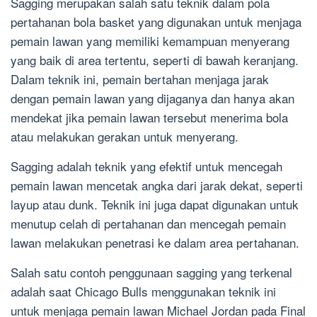
Sagging merupakan salah satu teknik dalam pola
pertahanan bola basket yang digunakan untuk menjaga
pemain lawan yang memiliki kemampuan menyerang
yang baik di area tertentu, seperti di bawah keranjang.
Dalam teknik ini, pemain bertahan menjaga jarak
dengan pemain lawan yang dijaganya dan hanya akan
mendekat jika pemain lawan tersebut menerima bola
atau melakukan gerakan untuk menyerang.
Sagging adalah teknik yang efektif untuk mencegah
pemain lawan mencetak angka dari jarak dekat, seperti
layup atau dunk. Teknik ini juga dapat digunakan untuk
menutup celah di pertahanan dan mencegah pemain
lawan melakukan penetrasi ke dalam area pertahanan.
Salah satu contoh penggunaan sagging yang terkenal
adalah saat Chicago Bulls menggunakan teknik ini
untuk menjaga pemain lawan Michael Jordan pada Final