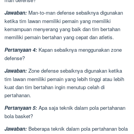
Man-to-man defense sebaiknya digunakan
Jawaban:
ketika tim lawan memiliki pemain yang memiliki
kemampuan menyerang yang baik dan tim bertahan
memiliki pemain bertahan yang cepat dan atletis.
Kapan sebaiknya menggunakan zone
Pertanyaan 4:
defense?
Zone defense sebaiknya digunakan ketika
Jawaban:
tim lawan memiliki pemain yang lebih tinggi atau lebih
kuat dan tim bertahan ingin menutup celah di
pertahanan.
Apa saja teknik dalam pola pertahanan
Pertanyaan 5:
bola basket?
Beberapa teknik dalam pola pertahanan bola
Jawaban: