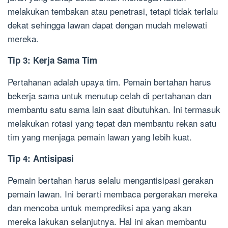
melakukan tembakan atau penetrasi, tetapi tidak terlalu
dekat sehingga lawan dapat dengan mudah melewati
mereka.
Tip 3: Kerja Sama Tim
Pertahanan adalah upaya tim. Pemain bertahan harus
bekerja sama untuk menutup celah di pertahanan dan
membantu satu sama lain saat dibutuhkan. Ini termasuk
melakukan rotasi yang tepat dan membantu rekan satu
tim yang menjaga pemain lawan yang lebih kuat.
Tip 4: Antisipasi
Pemain bertahan harus selalu mengantisipasi gerakan
pemain lawan. Ini berarti membaca pergerakan mereka
dan mencoba untuk memprediksi apa yang akan
mereka lakukan selanjutnya. Hal ini akan membantu