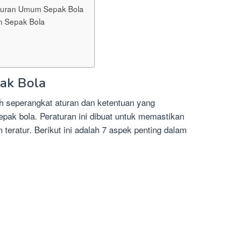
turan Umum Sepak Bola
m Sepak Bola
ak Bola
h seperangkat aturan dan ketentuan yang
epak bola. Peraturan ini dibuat untuk memastikan
 teratur. Berikut ini adalah 7 aspek penting dalam