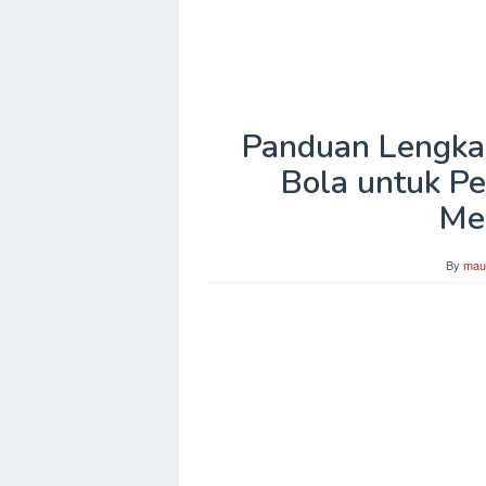
Panduan Lengka
Bola untuk P
Me
By
mau