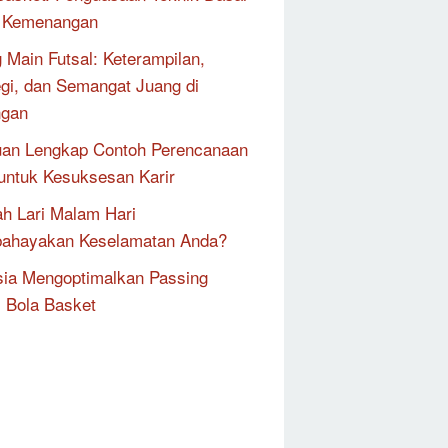
k Kemenangan
 Main Futsal: Keterampilan,
egi, dan Semangat Juang di
ngan
an Lengkap Contoh Perencanaan
 untuk Kesuksesan Karir
h Lari Malam Hari
ahayakan Keselamatan Anda?
ia Mengoptimalkan Passing
 Bola Basket