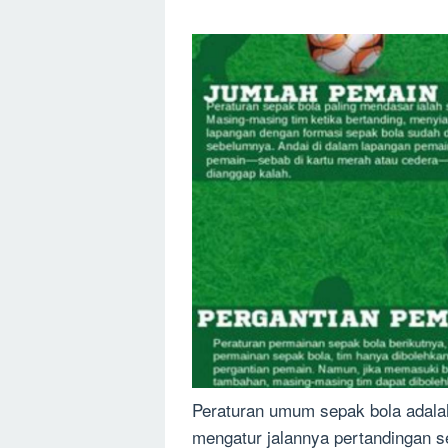
Peraturan umum sepak bola adala
mengatur jalannya pertandingan s