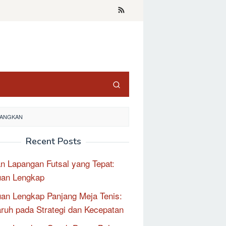
NANGKAN
Recent Posts
n Lapangan Futsal yang Tepat:
an Lengkap
an Lengkap Panjang Meja Tenis:
ruh pada Strategi dan Kecepatan