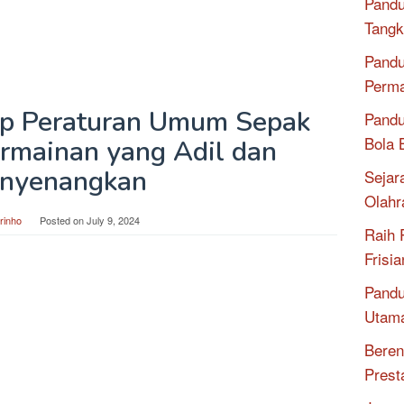
Pandu
Tangk
Pandu
Perma
p Peraturan Umum Sepak
Pand
Bola 
ermainan yang Adil dan
nyenangkan
Sejar
Olahr
rinho
Posted on
July 9, 2024
Raih 
Frisia
Pandu
Utama
Beren
Prest