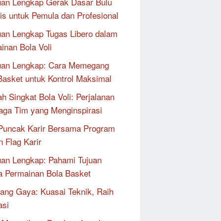
an Lengkap Gerak Dasar Bulu
is untuk Pemula dan Profesional
an Lengkap Tugas Libero dalam
inan Bola Voli
uan Lengkap: Cara Memegang
Basket untuk Kontrol Maksimal
ah Singkat Bola Voli: Perjalanan
aga Tim yang Menginspirasi
Puncak Karir Bersama Program
n Flag Karir
an Lengkap: Pahami Tujuan
 Permainan Bola Basket
ang Gaya: Kuasai Teknik, Raih
asi