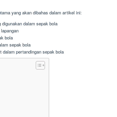
utama yang akan dibahas dalam artikel ini:
g digunakan dalam sepak bola
 lapangan
ak bola
alam sepak bola
it dalam pertandingan sepak bola