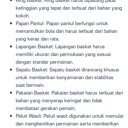
ketinggian yang tepat dan terbuat dari bahan yang
kokoh.
Papan Pantul: Papan pantul berfungsi untuk
memantulkan bola dan harus terbuat dari bahan
yang keras dan rata.
Lapangan Basket: Lapangan basket harus
memiliki ukuran dan permukaan yang sesuai
dengan standar permainan.
Sepatu Basket: Sepatu basket dirancang khusus
untuk memberikan kenyamanan dan stabilitas
saat bermain.
Pakaian Basket: Pakaian basket harus terbuat dari
bahan yang menyerap keringat dan tidak
membatasi gerakan pemain.
Peluit Wasit: Peluit wasit digunakan untuk memulai
dan menghentikan permainan serta memberikan