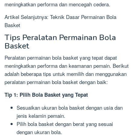
meningkatkan performa dan mencegah cedera.
Artikel Selanjutnya: Teknik Dasar Permainan Bola
Basket
Tips Peralatan Permainan Bola
Basket
Peralatan permainan bola basket yang tepat dapat
meningkatkan performa dan keamanan pemain. Berikut
adalah beberapa tips untuk memilih dan menggunakan
peralatan permainan bola basket dengan baik:
Tip 1: Pilih Bola Basket yang Tepat
Sesuaikan ukuran bola basket dengan usia dan
jenis kelamin pemain.
Pilih bola basket dengan berat yang sesuai
dengan ukuran bola.