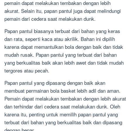
pemain dapat melakukan tembakan dengan lebih
akurat. Selain itu, papan pantul juga dapat melindungi
pemain dari cedera saat melakukan dunk.
Papan pantul biasanya terbuat dari bahan yang keras
dan rata, seperti kaca atau akrilik. Bahan ini dipilih
karena dapat memantulkan bola dengan baik dan tidak
mudah rusak. Papan pantul yang terbuat dari bahan
yang berkualitas baik akan lebih awet dan tidak mudah
tergores atau pecah.
Papan pantul yang dipasang dengan baik akan
membuat permainan bola basket lebih adil dan aman.
Pemain dapat melakukan tembakan dengan lebih akurat
dan terhindar dari cedera saat melakukan dunk. Oleh
karena itu, penting untuk memilih papan pantul yang
terbuat dari bahan yang berkualitas baik dan dipasang
dengan benar.