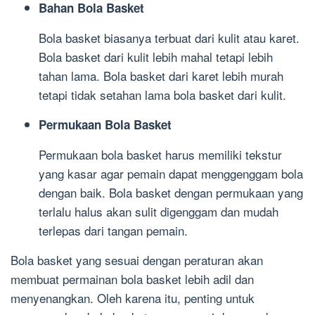
Bahan Bola Basket
Bola basket biasanya terbuat dari kulit atau karet.
Bola basket dari kulit lebih mahal tetapi lebih
tahan lama. Bola basket dari karet lebih murah
tetapi tidak setahan lama bola basket dari kulit.
Permukaan Bola Basket
Permukaan bola basket harus memiliki tekstur
yang kasar agar pemain dapat menggenggam bola
dengan baik. Bola basket dengan permukaan yang
terlalu halus akan sulit digenggam dan mudah
terlepas dari tangan pemain.
Bola basket yang sesuai dengan peraturan akan
membuat permainan bola basket lebih adil dan
menyenangkan. Oleh karena itu, penting untuk