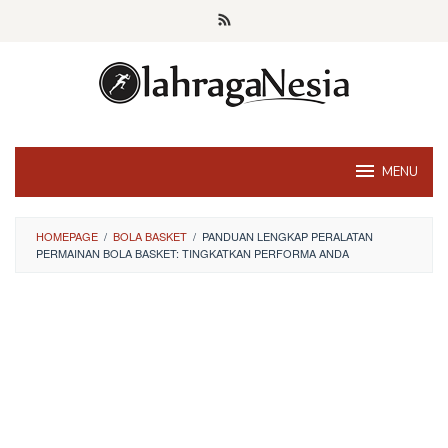
Skip
to
content
MENU
HOMEPAGE
/
BOLA BASKET
/
PANDUAN LENGKAP PERALATAN
PERMAINAN BOLA BASKET: TINGKATKAN PERFORMA ANDA