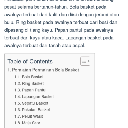
pesat selama bertahun-tahun. Bola basket pada
awalnya terbuat dari kulit dan diisi dengan jerami atau
bulu. Ring basket pada awalnya terbuat dari besi dan
dipasang di tiang kayu. Papan pantul pada awalnya
terbuat dari kayu atau kaca. Lapangan basket pada
awalnya terbuat dari tanah atau aspal.
Table of Contents
Peralatan Permainan Bola Basket
Bola Basket
Ring Basket
Papan Pantul
Lapangan Basket
Sepatu Basket
Pakaian Basket
Peluit Wasit
Meja Skor