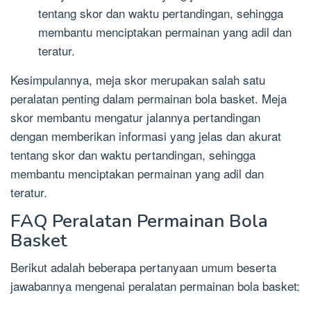
tentang skor dan waktu pertandingan, sehingga
membantu menciptakan permainan yang adil dan
teratur.
Kesimpulannya, meja skor merupakan salah satu
peralatan penting dalam permainan bola basket. Meja
skor membantu mengatur jalannya pertandingan
dengan memberikan informasi yang jelas dan akurat
tentang skor dan waktu pertandingan, sehingga
membantu menciptakan permainan yang adil dan
teratur.
FAQ Peralatan Permainan Bola
Basket
Berikut adalah beberapa pertanyaan umum beserta
jawabannya mengenai peralatan permainan bola basket: