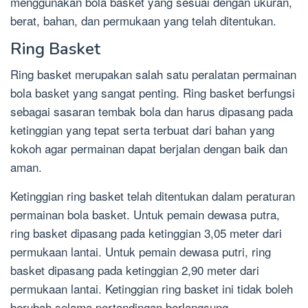
menggunakan bola basket yang sesuai dengan ukuran,
berat, bahan, dan permukaan yang telah ditentukan.
Ring Basket
Ring basket merupakan salah satu peralatan permainan
bola basket yang sangat penting. Ring basket berfungsi
sebagai sasaran tembak bola dan harus dipasang pada
ketinggian yang tepat serta terbuat dari bahan yang
kokoh agar permainan dapat berjalan dengan baik dan
aman.
Ketinggian ring basket telah ditentukan dalam peraturan
permainan bola basket. Untuk pemain dewasa putra,
ring basket dipasang pada ketinggian 3,05 meter dari
permukaan lantai. Untuk pemain dewasa putri, ring
basket dipasang pada ketinggian 2,90 meter dari
permukaan lantai. Ketinggian ring basket ini tidak boleh
berubah selama pertandingan berlangsung.