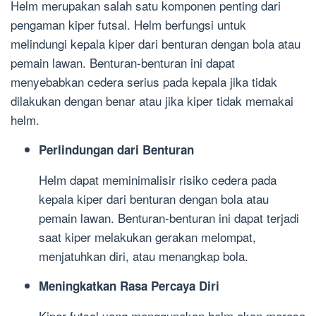
Helm merupakan salah satu komponen penting dari
pengaman kiper futsal. Helm berfungsi untuk
melindungi kepala kiper dari benturan dengan bola atau
pemain lawan. Benturan-benturan ini dapat
menyebabkan cedera serius pada kepala jika tidak
dilakukan dengan benar atau jika kiper tidak memakai
helm.
Perlindungan dari Benturan
Helm dapat meminimalisir risiko cedera pada
kepala kiper dari benturan dengan bola atau
pemain lawan. Benturan-benturan ini dapat terjadi
saat kiper melakukan gerakan melompat,
menjatuhkan diri, atau menangkap bola.
Meningkatkan Rasa Percaya Diri
Kiper futsal yang menggunakan helm akan merasa