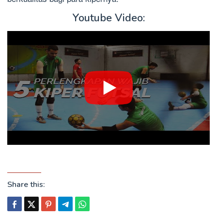
Youtube Video:
Share this: