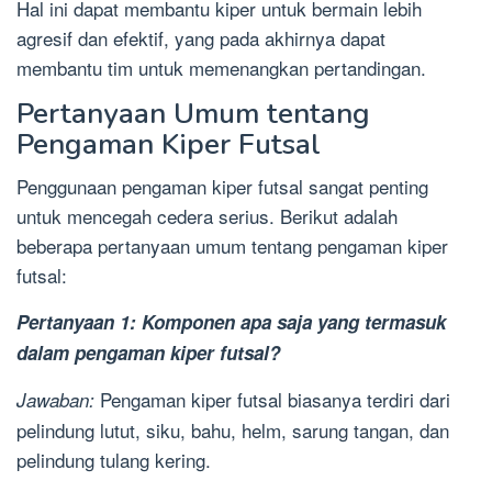
Hal ini dapat membantu kiper untuk bermain lebih
agresif dan efektif, yang pada akhirnya dapat
membantu tim untuk memenangkan pertandingan.
Pertanyaan Umum tentang
Pengaman Kiper Futsal
Penggunaan pengaman kiper futsal sangat penting
untuk mencegah cedera serius. Berikut adalah
beberapa pertanyaan umum tentang pengaman kiper
futsal:
Pertanyaan 1: Komponen apa saja yang termasuk
dalam pengaman kiper futsal?
Pengaman kiper futsal biasanya terdiri dari
Jawaban:
pelindung lutut, siku, bahu, helm, sarung tangan, dan
pelindung tulang kering.