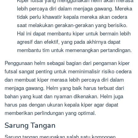
lebih percaya diri dalam menjaga gawang. Mereka
tidak perlu khawatir kepala mereka akan cedera
saat melakukan gerakan-gerakan yang berisiko.
Hal ini dapat membantu kiper untuk bermain lebih
agresif dan efektif, yang pada akhirnya dapat
membantu tim untuk memenangkan pertandingan.
Penggunaan helm sebagai bagian dari pengaman kiper
futsal sangat penting untuk meminimalisir risiko cedera
dan membuat kiper merasa lebih percaya diri dalam
menjaga gawang. Helm yang baik harus terbuat dari
bahan yang kuat dan nyaman dikenakan. Helm juga
harus pas dengan ukuran kepala kiper agar dapat
memberikan perlindungan yang optimal.
Sarung Tangan
Sarung tangan merupakan salah satu komponen