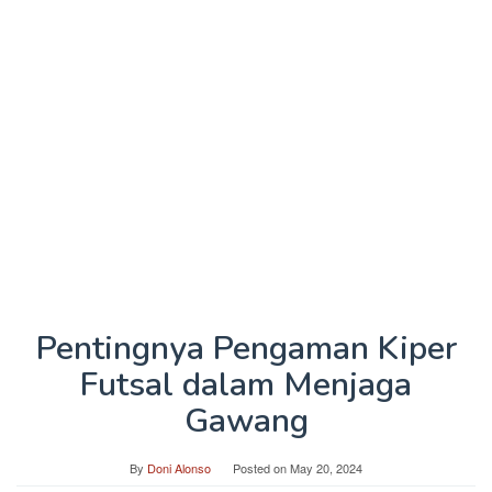
Pentingnya Pengaman Kiper
Futsal dalam Menjaga
Gawang
By
Doni Alonso
Posted on
May 20, 2024