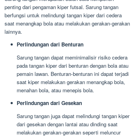
penting dari pengaman kiper futsal. Sarung tangan
berfungsi untuk melindungi tangan kiper dari cedera
saat menangkap bola atau melakukan gerakan-gerakan
lainnya.
Perlindungan dari Benturan
Sarung tangan dapat meminimalisir risiko cedera
pada tangan kiper dari benturan dengan bola atau
pemain lawan. Benturan-benturan ini dapat terjadi
saat kiper melakukan gerakan menangkap bola,
menahan bola, atau menepis bola.
Perlindungan dari Gesekan
Sarung tangan juga dapat melindungi tangan kiper
dari gesekan dengan lantai atau dinding saat
melakukan gerakan-gerakan seperti meluncur