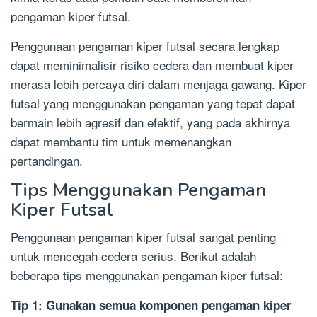
pengaman kiper futsal.
Penggunaan pengaman kiper futsal secara lengkap
dapat meminimalisir risiko cedera dan membuat kiper
merasa lebih percaya diri dalam menjaga gawang. Kiper
futsal yang menggunakan pengaman yang tepat dapat
bermain lebih agresif dan efektif, yang pada akhirnya
dapat membantu tim untuk memenangkan
pertandingan.
Tips Menggunakan Pengaman
Kiper Futsal
Penggunaan pengaman kiper futsal sangat penting
untuk mencegah cedera serius. Berikut adalah
beberapa tips menggunakan pengaman kiper futsal:
Tip 1: Gunakan semua komponen pengaman kiper