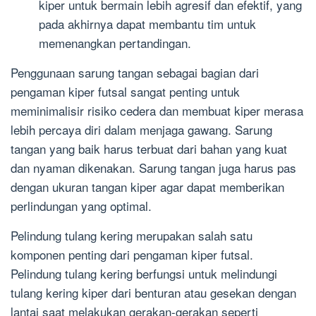
kiper untuk bermain lebih agresif dan efektif, yang
pada akhirnya dapat membantu tim untuk
memenangkan pertandingan.
Penggunaan sarung tangan sebagai bagian dari
pengaman kiper futsal sangat penting untuk
meminimalisir risiko cedera dan membuat kiper merasa
lebih percaya diri dalam menjaga gawang. Sarung
tangan yang baik harus terbuat dari bahan yang kuat
dan nyaman dikenakan. Sarung tangan juga harus pas
dengan ukuran tangan kiper agar dapat memberikan
perlindungan yang optimal.
Pelindung tulang kering merupakan salah satu
komponen penting dari pengaman kiper futsal.
Pelindung tulang kering berfungsi untuk melindungi
tulang kering kiper dari benturan atau gesekan dengan
lantai saat melakukan gerakan-gerakan seperti