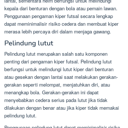
lantai, sementara helm berfungsi untuk melindungi
kepala dari benturan dengan bola atau pemain lawan.
Penggunaan pengaman kiper futsal secara lengkap
dapat meminimalisir risiko cedera dan membuat kiper
merasa lebih percaya diri dalam menjaga gawang.
Pelindung lutut
Pelindung lutut merupakan salah satu komponen
penting dari pengaman kiper futsal. Pelindung lutut
berfungsi untuk melindungi lutut kiper dari benturan
atau gesekan dengan lantai saat melakukan gerakan-
gerakan seperti melompat, menjatuhkan diri, atau
menangkap bola. Gerakan-gerakan ini dapat
menyebabkan cedera serius pada lutut jika tidak
dilakukan dengan benar atau jika kiper tidak memakai
pelindung lutut.
Penggunaan pelindung lutut dapat meminimalisir risiko