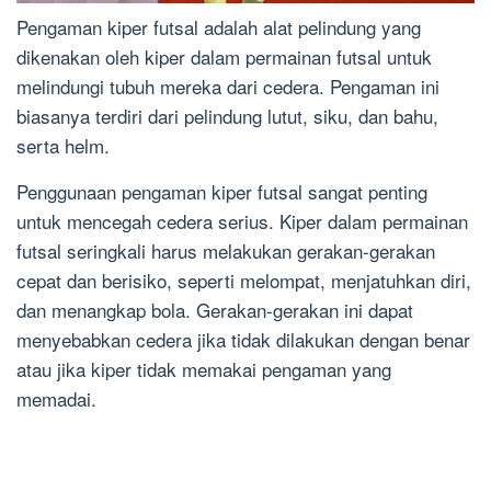
Pengaman kiper futsal adalah alat pelindung yang
dikenakan oleh kiper dalam permainan futsal untuk
melindungi tubuh mereka dari cedera. Pengaman ini
biasanya terdiri dari pelindung lutut, siku, dan bahu,
serta helm.
Penggunaan pengaman kiper futsal sangat penting
untuk mencegah cedera serius. Kiper dalam permainan
futsal seringkali harus melakukan gerakan-gerakan
cepat dan berisiko, seperti melompat, menjatuhkan diri,
dan menangkap bola. Gerakan-gerakan ini dapat
menyebabkan cedera jika tidak dilakukan dengan benar
atau jika kiper tidak memakai pengaman yang
memadai.