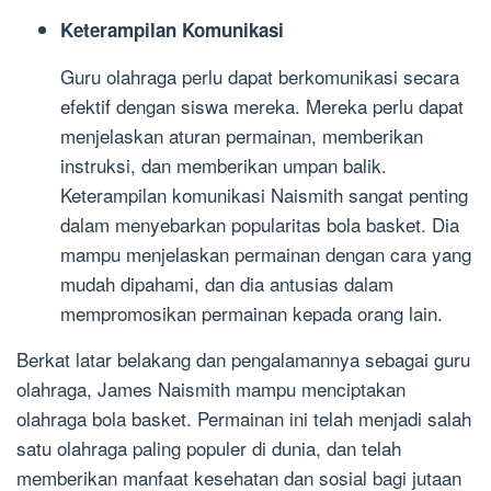
Keterampilan Komunikasi
Guru olahraga perlu dapat berkomunikasi secara
efektif dengan siswa mereka. Mereka perlu dapat
menjelaskan aturan permainan, memberikan
instruksi, dan memberikan umpan balik.
Keterampilan komunikasi Naismith sangat penting
dalam menyebarkan popularitas bola basket. Dia
mampu menjelaskan permainan dengan cara yang
mudah dipahami, dan dia antusias dalam
mempromosikan permainan kepada orang lain.
Berkat latar belakang dan pengalamannya sebagai guru
olahraga, James Naismith mampu menciptakan
olahraga bola basket. Permainan ini telah menjadi salah
satu olahraga paling populer di dunia, dan telah
memberikan manfaat kesehatan dan sosial bagi jutaan