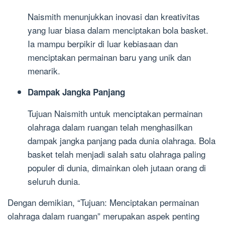
Naismith menunjukkan inovasi dan kreativitas
yang luar biasa dalam menciptakan bola basket.
Ia mampu berpikir di luar kebiasaan dan
menciptakan permainan baru yang unik dan
menarik.
Dampak Jangka Panjang
Tujuan Naismith untuk menciptakan permainan
olahraga dalam ruangan telah menghasilkan
dampak jangka panjang pada dunia olahraga. Bola
basket telah menjadi salah satu olahraga paling
populer di dunia, dimainkan oleh jutaan orang di
seluruh dunia.
Dengan demikian, “Tujuan: Menciptakan permainan
olahraga dalam ruangan” merupakan aspek penting