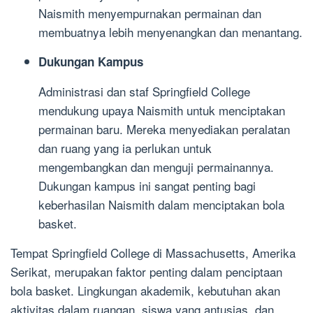
Naismith menyempurnakan permainan dan
membuatnya lebih menyenangkan dan menantang.
Dukungan Kampus
Administrasi dan staf Springfield College
mendukung upaya Naismith untuk menciptakan
permainan baru. Mereka menyediakan peralatan
dan ruang yang ia perlukan untuk
mengembangkan dan menguji permainannya.
Dukungan kampus ini sangat penting bagi
keberhasilan Naismith dalam menciptakan bola
basket.
Tempat Springfield College di Massachusetts, Amerika
Serikat, merupakan faktor penting dalam penciptaan
bola basket. Lingkungan akademik, kebutuhan akan
aktivitas dalam ruangan, siswa yang antusias, dan