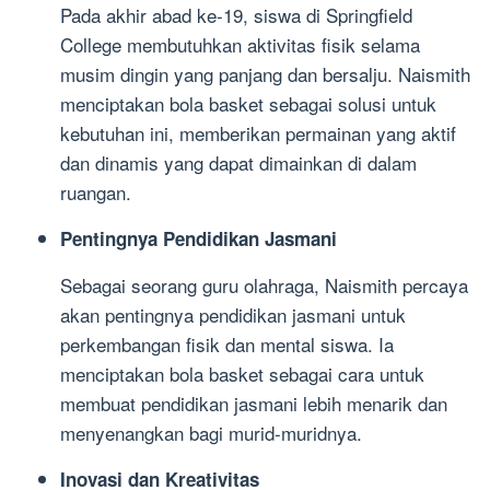
Pada akhir abad ke-19, siswa di Springfield
College membutuhkan aktivitas fisik selama
musim dingin yang panjang dan bersalju. Naismith
menciptakan bola basket sebagai solusi untuk
kebutuhan ini, memberikan permainan yang aktif
dan dinamis yang dapat dimainkan di dalam
ruangan.
Pentingnya Pendidikan Jasmani
Sebagai seorang guru olahraga, Naismith percaya
akan pentingnya pendidikan jasmani untuk
perkembangan fisik dan mental siswa. Ia
menciptakan bola basket sebagai cara untuk
membuat pendidikan jasmani lebih menarik dan
menyenangkan bagi murid-muridnya.
Inovasi dan Kreativitas