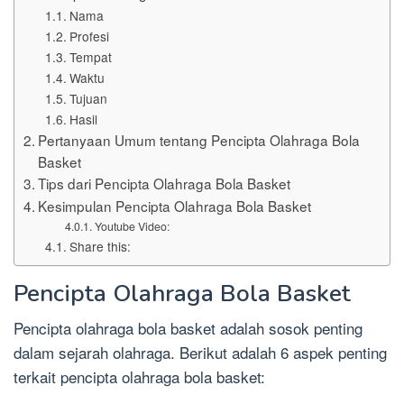
Nama
Profesi
Tempat
Waktu
Tujuan
Hasil
Pertanyaan Umum tentang Pencipta Olahraga Bola
Basket
Tips dari Pencipta Olahraga Bola Basket
Kesimpulan Pencipta Olahraga Bola Basket
Youtube Video:
Share this:
Pencipta Olahraga Bola Basket
Pencipta olahraga bola basket adalah sosok penting
dalam sejarah olahraga. Berikut adalah 6 aspek penting
terkait pencipta olahraga bola basket: