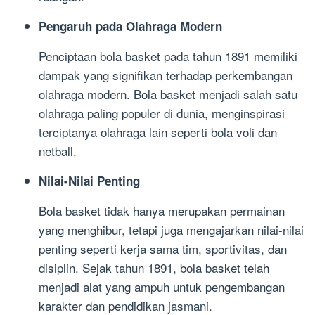
Pengaruh pada Olahraga Modern
Penciptaan bola basket pada tahun 1891 memiliki
dampak yang signifikan terhadap perkembangan
olahraga modern. Bola basket menjadi salah satu
olahraga paling populer di dunia, menginspirasi
terciptanya olahraga lain seperti bola voli dan
netball.
Nilai-Nilai Penting
Bola basket tidak hanya merupakan permainan
yang menghibur, tetapi juga mengajarkan nilai-nilai
penting seperti kerja sama tim, sportivitas, dan
disiplin. Sejak tahun 1891, bola basket telah
menjadi alat yang ampuh untuk pengembangan
karakter dan pendidikan jasmani.