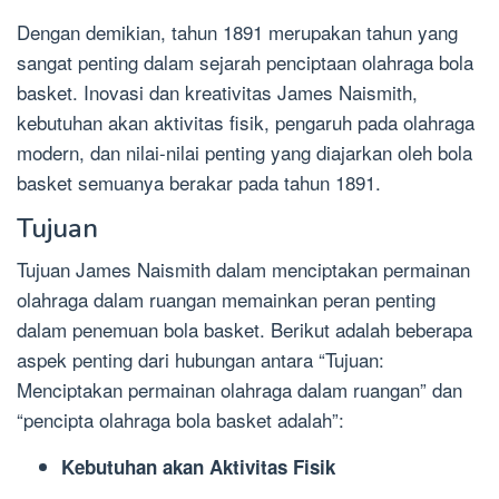
Dengan demikian, tahun 1891 merupakan tahun yang
sangat penting dalam sejarah penciptaan olahraga bola
basket. Inovasi dan kreativitas James Naismith,
kebutuhan akan aktivitas fisik, pengaruh pada olahraga
modern, dan nilai-nilai penting yang diajarkan oleh bola
basket semuanya berakar pada tahun 1891.
Tujuan
Tujuan James Naismith dalam menciptakan permainan
olahraga dalam ruangan memainkan peran penting
dalam penemuan bola basket. Berikut adalah beberapa
aspek penting dari hubungan antara “Tujuan:
Menciptakan permainan olahraga dalam ruangan” dan
“pencipta olahraga bola basket adalah”:
Kebutuhan akan Aktivitas Fisik