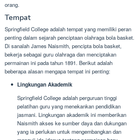
orang.
Tempat
Springfield College adalah tempat yang memiliki peran
penting dalam sejarah penciptaan olahraga bola basket.
Di sanalah James Naismith, pencipta bola basket,
bekerja sebagai guru olahraga dan menciptakan
permainan ini pada tahun 1891. Berikut adalah
beberapa alasan mengapa tempat ini penting:
Lingkungan Akademik
Springfield College adalah perguruan tinggi
pelatihan guru yang menekankan pendidikan
jasmani. Lingkungan akademik ini memberikan
Naismith akses ke sumber daya dan dukungan
yang ia perlukan untuk mengembangkan dan
menguji ide-idenya tentang permainan baru.