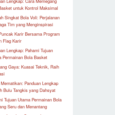
uan Lengkap: Cara Memegang
Basket untuk Kontrol Maksimal
ah Singkat Bola Voli: Perjalanan
aga Tim yang Menginspirasi
Puncak Karir Bersama Program
n Flag Karir
an Lengkap: Pahami Tujuan
 Permainan Bola Basket
ang Gaya: Kuasai Teknik, Raih
asi
 Mematikan: Panduan Lengkap
 Bulu Tangkis yang Dahsyat
i Tujuan Utama Permainan Bola
yang Seru dan Menantang