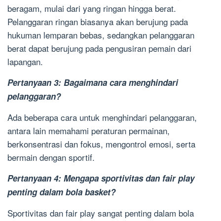
beragam, mulai dari yang ringan hingga berat.
Pelanggaran ringan biasanya akan berujung pada
hukuman lemparan bebas, sedangkan pelanggaran
berat dapat berujung pada pengusiran pemain dari
lapangan.
Pertanyaan 3: Bagaimana cara menghindari
pelanggaran?
Ada beberapa cara untuk menghindari pelanggaran,
antara lain memahami peraturan permainan,
berkonsentrasi dan fokus, mengontrol emosi, serta
bermain dengan sportif.
Pertanyaan 4: Mengapa sportivitas dan fair play
penting dalam bola basket?
Sportivitas dan fair play sangat penting dalam bola