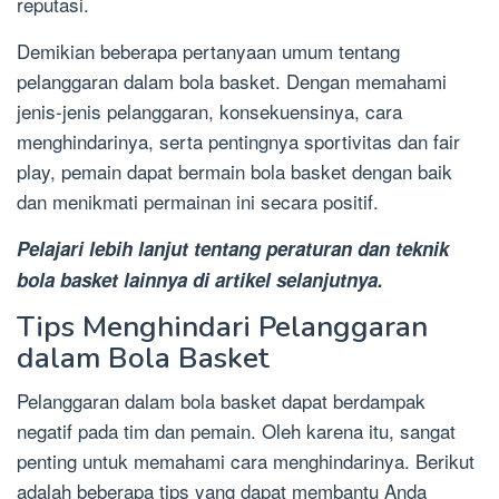
reputasi.
Demikian beberapa pertanyaan umum tentang
pelanggaran dalam bola basket. Dengan memahami
jenis-jenis pelanggaran, konsekuensinya, cara
menghindarinya, serta pentingnya sportivitas dan fair
play, pemain dapat bermain bola basket dengan baik
dan menikmati permainan ini secara positif.
Pelajari lebih lanjut tentang peraturan dan teknik
bola basket lainnya di artikel selanjutnya.
Tips Menghindari Pelanggaran
dalam Bola Basket
Pelanggaran dalam bola basket dapat berdampak
negatif pada tim dan pemain. Oleh karena itu, sangat
penting untuk memahami cara menghindarinya. Berikut
adalah beberapa tips yang dapat membantu Anda