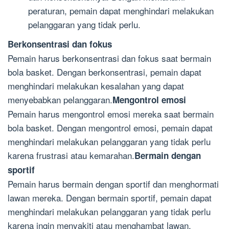
peraturan, pemain dapat menghindari melakukan
pelanggaran yang tidak perlu.
Berkonsentrasi dan fokus
Pemain harus berkonsentrasi dan fokus saat bermain
bola basket. Dengan berkonsentrasi, pemain dapat
menghindari melakukan kesalahan yang dapat
menyebabkan pelanggaran.
Mengontrol emosi
Pemain harus mengontrol emosi mereka saat bermain
bola basket. Dengan mengontrol emosi, pemain dapat
menghindari melakukan pelanggaran yang tidak perlu
karena frustrasi atau kemarahan.
Bermain dengan
sportif
Pemain harus bermain dengan sportif dan menghormati
lawan mereka. Dengan bermain sportif, pemain dapat
menghindari melakukan pelanggaran yang tidak perlu
karena ingin menyakiti atau menghambat lawan.