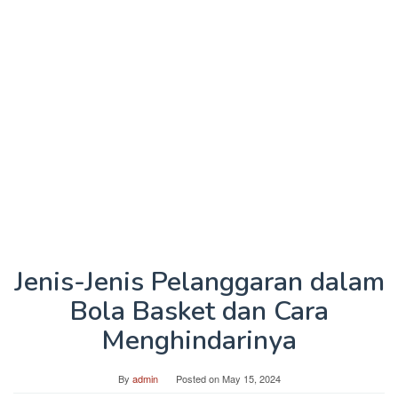
Jenis-Jenis Pelanggaran dalam
Bola Basket dan Cara
Menghindarinya
By
admin
Posted on
May 15, 2024