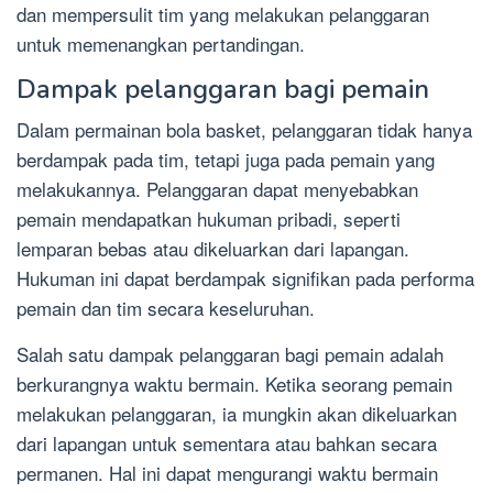
dan mempersulit tim yang melakukan pelanggaran
untuk memenangkan pertandingan.
Dampak pelanggaran bagi pemain
Dalam permainan bola basket, pelanggaran tidak hanya
berdampak pada tim, tetapi juga pada pemain yang
melakukannya. Pelanggaran dapat menyebabkan
pemain mendapatkan hukuman pribadi, seperti
lemparan bebas atau dikeluarkan dari lapangan.
Hukuman ini dapat berdampak signifikan pada performa
pemain dan tim secara keseluruhan.
Salah satu dampak pelanggaran bagi pemain adalah
berkurangnya waktu bermain. Ketika seorang pemain
melakukan pelanggaran, ia mungkin akan dikeluarkan
dari lapangan untuk sementara atau bahkan secara
permanen. Hal ini dapat mengurangi waktu bermain