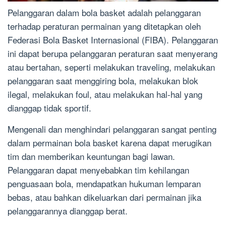
Pelanggaran dalam bola basket adalah pelanggaran
terhadap peraturan permainan yang ditetapkan oleh
Federasi Bola Basket Internasional (FIBA). Pelanggaran
ini dapat berupa pelanggaran peraturan saat menyerang
atau bertahan, seperti melakukan traveling, melakukan
pelanggaran saat menggiring bola, melakukan blok
ilegal, melakukan foul, atau melakukan hal-hal yang
dianggap tidak sportif.
Mengenali dan menghindari pelanggaran sangat penting
dalam permainan bola basket karena dapat merugikan
tim dan memberikan keuntungan bagi lawan.
Pelanggaran dapat menyebabkan tim kehilangan
penguasaan bola, mendapatkan hukuman lemparan
bebas, atau bahkan dikeluarkan dari permainan jika
pelanggarannya dianggap berat.