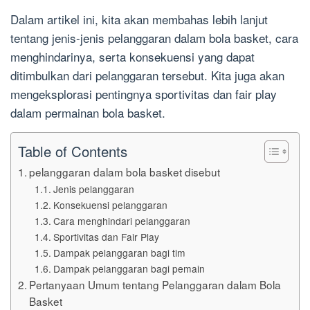
Dalam artikel ini, kita akan membahas lebih lanjut
tentang jenis-jenis pelanggaran dalam bola basket, cara
menghindarinya, serta konsekuensi yang dapat
ditimbulkan dari pelanggaran tersebut. Kita juga akan
mengeksplorasi pentingnya sportivitas dan fair play
dalam permainan bola basket.
Table of Contents
pelanggaran dalam bola basket disebut
Jenis pelanggaran
Konsekuensi pelanggaran
Cara menghindari pelanggaran
Sportivitas dan Fair Play
Dampak pelanggaran bagi tim
Dampak pelanggaran bagi pemain
Pertanyaan Umum tentang Pelanggaran dalam Bola
Basket