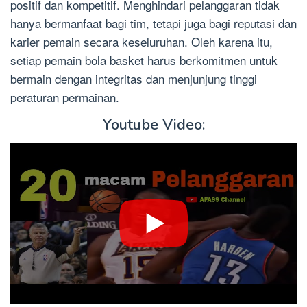
positif dan kompetitif. Menghindari pelanggaran tidak
hanya bermanfaat bagi tim, tetapi juga bagi reputasi dan
karier pemain secara keseluruhan. Oleh karena itu,
setiap pemain bola basket harus berkomitmen untuk
bermain dengan integritas dan menjunjung tinggi
peraturan permainan.
Youtube Video: