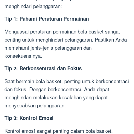
menghindari pelanggaran:
Tip 1: Pahami Peraturan Permainan
Menguasai peraturan permainan bola basket sangat
penting untuk menghindari pelanggaran. Pastikan Anda
memahami jenis-jenis pelanggaran dan
konsekuensinya.
Tip 2: Berkonsentrasi dan Fokus
Saat bermain bola basket, penting untuk berkonsentrasi
dan fokus. Dengan berkonsentrasi, Anda dapat
menghindari melakukan kesalahan yang dapat
menyebabkan pelanggaran.
Tip 3: Kontrol Emosi
Kontrol emosi sangat penting dalam bola basket.