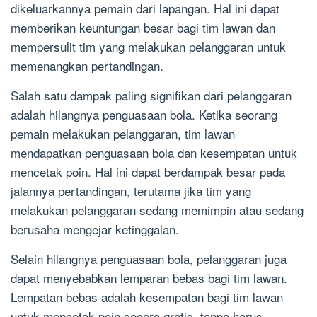
dikeluarkannya pemain dari lapangan. Hal ini dapat
memberikan keuntungan besar bagi tim lawan dan
mempersulit tim yang melakukan pelanggaran untuk
memenangkan pertandingan.
Salah satu dampak paling signifikan dari pelanggaran
adalah hilangnya penguasaan bola. Ketika seorang
pemain melakukan pelanggaran, tim lawan
mendapatkan penguasaan bola dan kesempatan untuk
mencetak poin. Hal ini dapat berdampak besar pada
jalannya pertandingan, terutama jika tim yang
melakukan pelanggaran sedang memimpin atau sedang
berusaha mengejar ketinggalan.
Selain hilangnya penguasaan bola, pelanggaran juga
dapat menyebabkan lemparan bebas bagi tim lawan.
Lempatan bebas adalah kesempatan bagi tim lawan
untuk mencetak poin secara gratis, tanpa harus