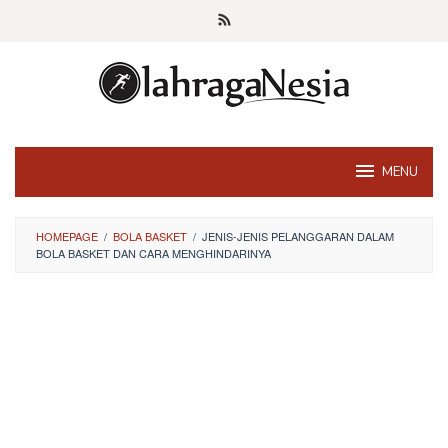
Skip
to
content
MENU
HOMEPAGE
/
BOLA BASKET
/
JENIS-JENIS PELANGGARAN DALAM
BOLA BASKET DAN CARA MENGHINDARINYA