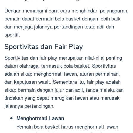
Dengan memahami cara-cara menghindari pelanggaran,
pemain dapat bermain bola basket dengan lebih baik
dan menjaga jalannya pertandingan tetap adil dan
sportif.
Sportivitas dan Fair Play
Sportivitas dan fair play merupakan nilai-nilai penting
dalam olahraga, termasuk bola basket. Sportivitas
adalah sikap menghormati lawan, aturan permainan,
dan keputusan wasit. Sementara itu, fair play adalah
sikap bermain dengan jujur dan adil, tanpa melakukan
tindakan yang dapat merugikan lawan atau merusak
jalannya pertandingan.
Menghormati Lawan
Pemain bola basket harus menghormati lawan