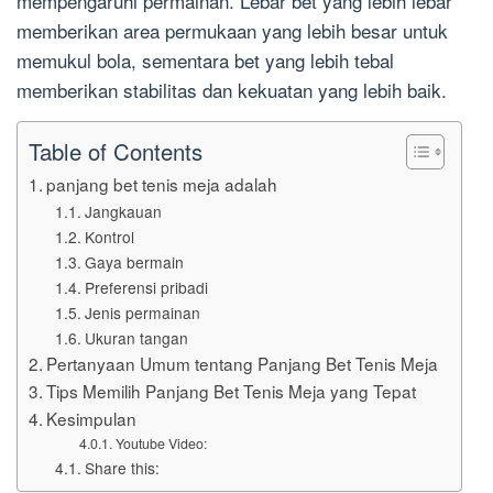
mempengaruhi permainan. Lebar bet yang lebih lebar
memberikan area permukaan yang lebih besar untuk
memukul bola, sementara bet yang lebih tebal
memberikan stabilitas dan kekuatan yang lebih baik.
Table of Contents
panjang bet tenis meja adalah
Jangkauan
Kontrol
Gaya bermain
Preferensi pribadi
Jenis permainan
Ukuran tangan
Pertanyaan Umum tentang Panjang Bet Tenis Meja
Tips Memilih Panjang Bet Tenis Meja yang Tepat
Kesimpulan
Youtube Video:
Share this: