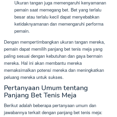
Ukuran tangan juga memengaruhi kenyamanan
pemain saat memegang bet. Bet yang terlalu
besar atau terlalu kecil dapat menyebabkan
ketidaknyamanan dan memengaruhi performa
pemain.
Dengan mempertimbangkan ukuran tangan mereka,
pemain dapat memilih panjang bet tenis meja yang
paling sesuai dengan kebutuhan dan gaya bermain
mereka. Hal ini akan membantu mereka
memaksimalkan potensi mereka dan meningkatkan
peluang mereka untuk sukses.
Pertanyaan Umum tentang
Panjang Bet Tenis Meja
Berikut adalah beberapa pertanyaan umum dan
jawabannya terkait dengan panjang bet tenis meja: