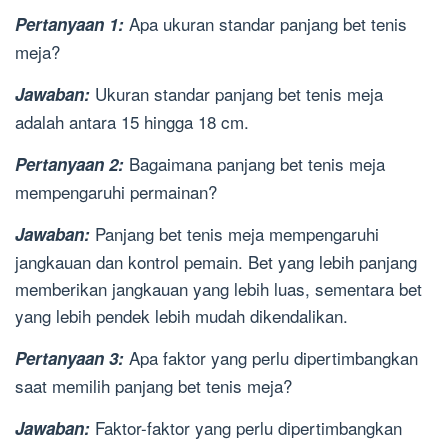
Apa ukuran standar panjang bet tenis
Pertanyaan 1:
meja?
Ukuran standar panjang bet tenis meja
Jawaban:
adalah antara 15 hingga 18 cm.
Bagaimana panjang bet tenis meja
Pertanyaan 2:
mempengaruhi permainan?
Panjang bet tenis meja mempengaruhi
Jawaban:
jangkauan dan kontrol pemain. Bet yang lebih panjang
memberikan jangkauan yang lebih luas, sementara bet
yang lebih pendek lebih mudah dikendalikan.
Apa faktor yang perlu dipertimbangkan
Pertanyaan 3:
saat memilih panjang bet tenis meja?
Faktor-faktor yang perlu dipertimbangkan
Jawaban: