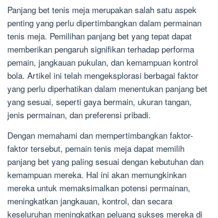
Panjang bet tenis meja merupakan salah satu aspek
penting yang perlu dipertimbangkan dalam permainan
tenis meja. Pemilihan panjang bet yang tepat dapat
memberikan pengaruh signifikan terhadap performa
pemain, jangkauan pukulan, dan kemampuan kontrol
bola. Artikel ini telah mengeksplorasi berbagai faktor
yang perlu diperhatikan dalam menentukan panjang bet
yang sesuai, seperti gaya bermain, ukuran tangan,
jenis permainan, dan preferensi pribadi.
Dengan memahami dan mempertimbangkan faktor-
faktor tersebut, pemain tenis meja dapat memilih
panjang bet yang paling sesuai dengan kebutuhan dan
kemampuan mereka. Hal ini akan memungkinkan
mereka untuk memaksimalkan potensi permainan,
meningkatkan jangkauan, kontrol, dan secara
keseluruhan meningkatkan peluang sukses mereka di