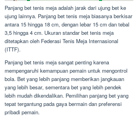
Panjang bet tenis meja adalah jarak dari ujung bet ke
ujung lainnya. Panjang bet tenis meja biasanya berkisar
antara 15 hingga 18 cm, dengan lebar 15 cm dan tebal
3,5 hingga 4 cm. Ukuran standar bet tenis meja
ditetapkan oleh Federasi Tenis Meja Internasional
(ITTF).
Panjang bet tenis meja sangat penting karena
mempengaruhi kemampuan pemain untuk mengontrol
bola. Bet yang lebih panjang memberikan jangkauan
yang lebih besar, sementara bet yang lebih pendek
lebih mudah dikendalikan. Pemilihan panjang bet yang
tepat tergantung pada gaya bermain dan preferensi
pribadi pemain.