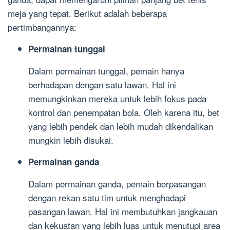
meja yang tepat. Berikut adalah beberapa
pertimbangannya:
Permainan tunggal
Dalam permainan tunggal, pemain hanya
berhadapan dengan satu lawan. Hal ini
memungkinkan mereka untuk lebih fokus pada
kontrol dan penempatan bola. Oleh karena itu, bet
yang lebih pendek dan lebih mudah dikendalikan
mungkin lebih disukai.
Permainan ganda
Dalam permainan ganda, pemain berpasangan
dengan rekan satu tim untuk menghadapi
pasangan lawan. Hal ini membutuhkan jangkauan
dan kekuatan yang lebih luas untuk menutupi area