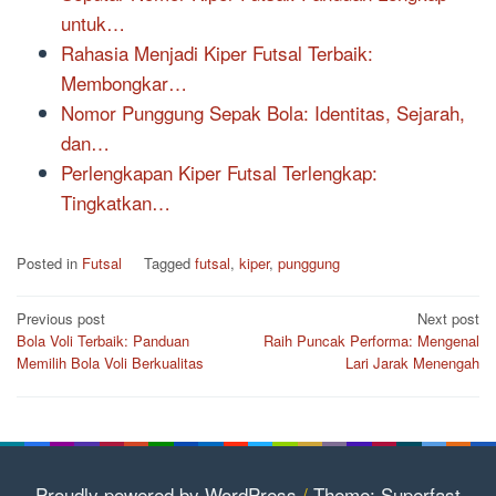
untuk…
Rahasia Menjadi Kiper Futsal Terbaik:
Membongkar…
Nomor Punggung Sepak Bola: Identitas, Sejarah,
dan…
Perlengkapan Kiper Futsal Terlengkap:
Tingkatkan…
Posted in
Futsal
Tagged
futsal
,
kiper
,
punggung
Post
Previous post
Next post
Bola Voli Terbaik: Panduan
Raih Puncak Performa: Mengenal
navigation
Memilih Bola Voli Berkualitas
Lari Jarak Menengah
Proudly powered by WordPress
/
Theme: Superfast