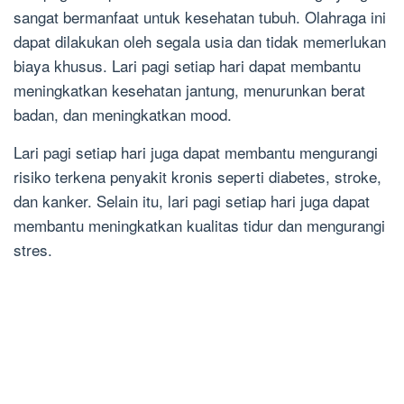
sangat bermanfaat untuk kesehatan tubuh. Olahraga ini
dapat dilakukan oleh segala usia dan tidak memerlukan
biaya khusus. Lari pagi setiap hari dapat membantu
meningkatkan kesehatan jantung, menurunkan berat
badan, dan meningkatkan mood.
Lari pagi setiap hari juga dapat membantu mengurangi
risiko terkena penyakit kronis seperti diabetes, stroke,
dan kanker. Selain itu, lari pagi setiap hari juga dapat
membantu meningkatkan kualitas tidur dan mengurangi
stres.