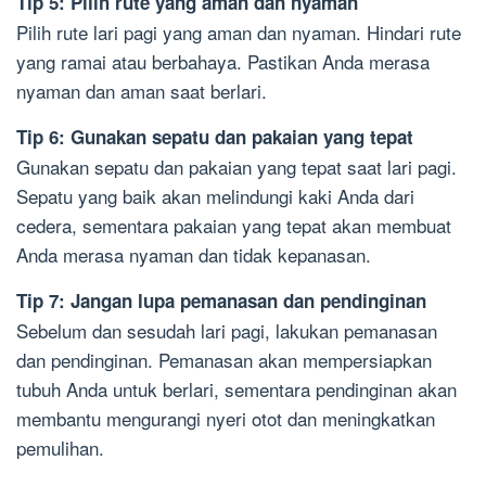
Tip 5: Pilih rute yang aman dan nyaman
Pilih rute lari pagi yang aman dan nyaman. Hindari rute
yang ramai atau berbahaya. Pastikan Anda merasa
nyaman dan aman saat berlari.
Tip 6: Gunakan sepatu dan pakaian yang tepat
Gunakan sepatu dan pakaian yang tepat saat lari pagi.
Sepatu yang baik akan melindungi kaki Anda dari
cedera, sementara pakaian yang tepat akan membuat
Anda merasa nyaman dan tidak kepanasan.
Tip 7: Jangan lupa pemanasan dan pendinginan
Sebelum dan sesudah lari pagi, lakukan pemanasan
dan pendinginan. Pemanasan akan mempersiapkan
tubuh Anda untuk berlari, sementara pendinginan akan
membantu mengurangi nyeri otot dan meningkatkan
pemulihan.