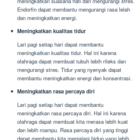
meningkatkan suasana hati dan mengurangi stres.
Endorfin dapat membantu mengurangi rasa lelah
dan meningkatkan energi.
Meningkatkan kualitas tidur
Lari pagi setiap hari dapat membantu
meningkatkan kualitas tidur. Hal ini karena
olahraga dapat membuat tubuh lebih rileks dan
mengurangi stres. Tidur yang nyenyak dapat
membantu meningkatkan energi dan konsentrasi.
Meningkatkan rasa percaya diri
Lari pagi setiap hari dapat membantu
meningkatkan rasa percaya diri. Hal ini karena
olahraga dapat membuat kita merasa lebih kuat
dan lebih mampu. Rasa percaya diri yang tinggi
dapat membantu kita menjalani hidup yang lebih