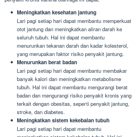
Meningkatkan kesehatan jantung
Lari pagi setiap hari dapat membantu memperkuat
otot jantung dan meningkatkan aliran darah ke
seluruh tubuh. Hal ini dapat membantu
menurunkan tekanan darah dan kadar kolesterol,
yang merupakan faktor risiko penyakit jantung.
Menurunkan berat badan
Lari pagi setiap hari dapat membantu membakar
banyak kalori dan meningkatkan metabolisme
tubuh. Hal ini dapat membantu mengurangi berat
badan dan mengurangi risiko penyakit kronis yang
terkait dengan obesitas, seperti penyakit jantung,
stroke, dan diabetes.
Meningkatkan sistem kekebalan tubuh
Lari pagi setiap hari dapat membantu
meningkatkan sistem kekebalan tubuh. Hal ini