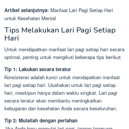
Manfaat Lari Pagi Setiap Hari
Artikel selanjutnya:
untuk Kesehatan Mental
Tips Melakukan Lari Pagi Setiap
Hari
Untuk mendapatkan manfaat lari pagi setiap hari secara
optimal, penting untuk mengikuti beberapa tips berikut:
Tip 1: Lakukan secara teratur
Konsistensi adalah kunci untuk mendapatkan manfaat
lari pagi setiap hari. Usahakan untuk lari pagi setiap
hari, meskipun hanya dalam waktu singkat. Lari pagi
secara teratur akan membantu meningkatkan
kebugaran dan kesehatan Anda secara keseluruhan.
Tip 2: Mulailah dengan perlahan
Jika Anda baru memulai lari pagi, jangan langsung