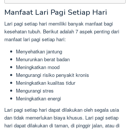
Manfaat Lari Pagi Setiap Hari
Lari pagi setiap hari memiliki banyak manfaat bagi
kesehatan tubuh. Berikut adalah 7 aspek penting dari
manfaat lari pagi setiap hari:
Menyehatkan jantung
Menurunkan berat badan
Meningkatkan mood
Mengurangi risiko penyakit kronis
Meningkatkan kualitas tidur
Mengurangi stres
Meningkatkan energi
Lari pagi setiap hari dapat dilakukan oleh segala usia
dan tidak memerlukan biaya khusus. Lari pagi setiap
hari dapat dilakukan di taman, di pinggir jalan, atau di