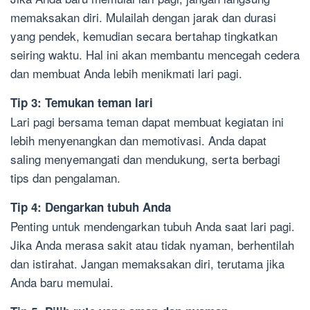
memaksakan diri. Mulailah dengan jarak dan durasi
yang pendek, kemudian secara bertahap tingkatkan
seiring waktu. Hal ini akan membantu mencegah cedera
dan membuat Anda lebih menikmati lari pagi.
Tip 3: Temukan teman lari
Lari pagi bersama teman dapat membuat kegiatan ini
lebih menyenangkan dan memotivasi. Anda dapat
saling menyemangati dan mendukung, serta berbagi
tips dan pengalaman.
Tip 4: Dengarkan tubuh Anda
Penting untuk mendengarkan tubuh Anda saat lari pagi.
Jika Anda merasa sakit atau tidak nyaman, berhentilah
dan istirahat. Jangan memaksakan diri, terutama jika
Anda baru memulai.