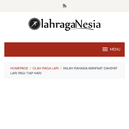
Skip
to
content
MENU
HOMEPAGE
/
OLAH RAGA LARI
/
INILAH RAHASIA MANFAAT DAHSYAT
LARI PAGI TIAP HARI