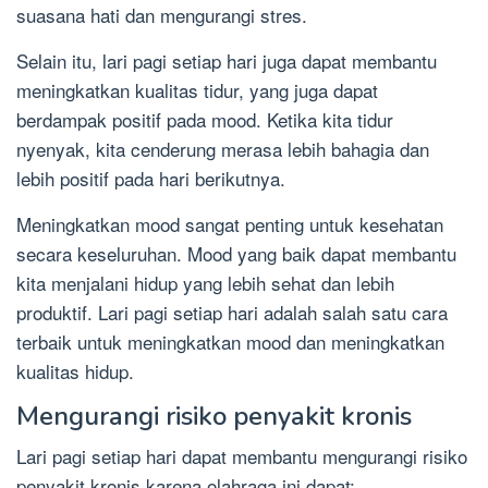
suasana hati dan mengurangi stres.
Selain itu, lari pagi setiap hari juga dapat membantu
meningkatkan kualitas tidur, yang juga dapat
berdampak positif pada mood. Ketika kita tidur
nyenyak, kita cenderung merasa lebih bahagia dan
lebih positif pada hari berikutnya.
Meningkatkan mood sangat penting untuk kesehatan
secara keseluruhan. Mood yang baik dapat membantu
kita menjalani hidup yang lebih sehat dan lebih
produktif. Lari pagi setiap hari adalah salah satu cara
terbaik untuk meningkatkan mood dan meningkatkan
kualitas hidup.
Mengurangi risiko penyakit kronis
Lari pagi setiap hari dapat membantu mengurangi risiko
penyakit kronis karena olahraga ini dapat: