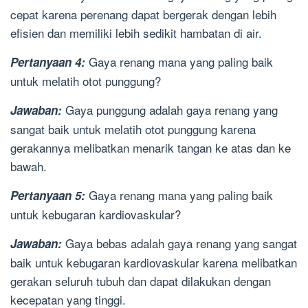
cepat karena perenang dapat bergerak dengan lebih
efisien dan memiliki lebih sedikit hambatan di air.
Gaya renang mana yang paling baik
Pertanyaan 4:
untuk melatih otot punggung?
Gaya punggung adalah gaya renang yang
Jawaban:
sangat baik untuk melatih otot punggung karena
gerakannya melibatkan menarik tangan ke atas dan ke
bawah.
Gaya renang mana yang paling baik
Pertanyaan 5:
untuk kebugaran kardiovaskular?
Gaya bebas adalah gaya renang yang sangat
Jawaban:
baik untuk kebugaran kardiovaskular karena melibatkan
gerakan seluruh tubuh dan dapat dilakukan dengan
kecepatan yang tinggi.