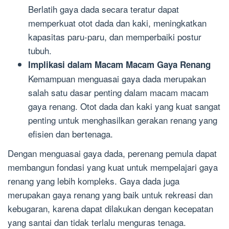
Berlatih gaya dada secara teratur dapat
memperkuat otot dada dan kaki, meningkatkan
kapasitas paru-paru, dan memperbaiki postur
tubuh.
Implikasi dalam Macam Macam Gaya Renang
Kemampuan menguasai gaya dada merupakan
salah satu dasar penting dalam macam macam
gaya renang. Otot dada dan kaki yang kuat sangat
penting untuk menghasilkan gerakan renang yang
efisien dan bertenaga.
Dengan menguasai gaya dada, perenang pemula dapat
membangun fondasi yang kuat untuk mempelajari gaya
renang yang lebih kompleks. Gaya dada juga
merupakan gaya renang yang baik untuk rekreasi dan
kebugaran, karena dapat dilakukan dengan kecepatan
yang santai dan tidak terlalu menguras tenaga.