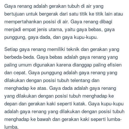
Gaya renang adalah gerakan tubuh di air yang
bertujuan untuk bergerak dari satu titik ke titik lain atau
mempertahankan posisi di air. Gaya renang dibagi
menjadi empat jenis utama, yaitu gaya bebas, gaya
punggung, gaya dada, dan gaya kupu-kupu.
Setiap gaya renang memiliki teknik dan gerakan yang
berbeda-beda. Gaya bebas adalah gaya renang yang
paling umum digunakan karena dianggap paling efisien
dan cepat. Gaya punggung adalah gaya renang yang
dilakukan dengan posisi tubuh telentang dan
menghadap ke atas. Gaya dada adalah gaya renang
yang dilakukan dengan posisi tubuh menghadap ke
depan dan gerakan kaki seperti katak. Gaya kupu-kupu
adalah gaya renang yang dilakukan dengan posisi tubuh
menghadap ke bawah dan gerakan kaki seperti lumba-
lumba.