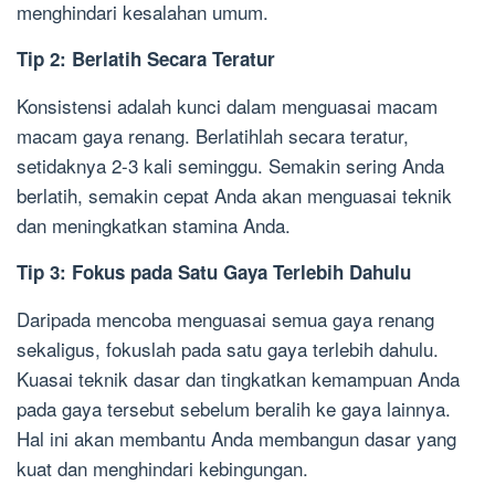
menghindari kesalahan umum.
Tip 2: Berlatih Secara Teratur
Konsistensi adalah kunci dalam menguasai macam
macam gaya renang. Berlatihlah secara teratur,
setidaknya 2-3 kali seminggu. Semakin sering Anda
berlatih, semakin cepat Anda akan menguasai teknik
dan meningkatkan stamina Anda.
Tip 3: Fokus pada Satu Gaya Terlebih Dahulu
Daripada mencoba menguasai semua gaya renang
sekaligus, fokuslah pada satu gaya terlebih dahulu.
Kuasai teknik dasar dan tingkatkan kemampuan Anda
pada gaya tersebut sebelum beralih ke gaya lainnya.
Hal ini akan membantu Anda membangun dasar yang
kuat dan menghindari kebingungan.