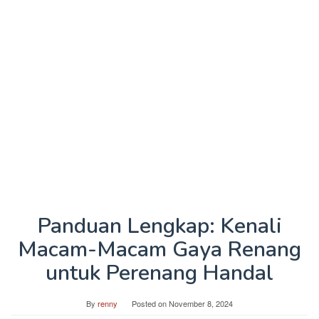
Panduan Lengkap: Kenali
Macam-Macam Gaya Renang
untuk Perenang Handal
By
renny
Posted on
November 8, 2024