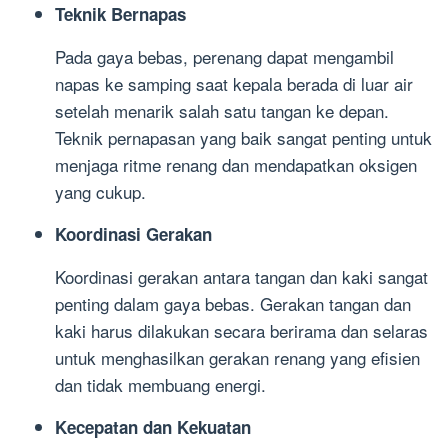
Teknik Bernapas
Pada gaya bebas, perenang dapat mengambil
napas ke samping saat kepala berada di luar air
setelah menarik salah satu tangan ke depan.
Teknik pernapasan yang baik sangat penting untuk
menjaga ritme renang dan mendapatkan oksigen
yang cukup.
Koordinasi Gerakan
Koordinasi gerakan antara tangan dan kaki sangat
penting dalam gaya bebas. Gerakan tangan dan
kaki harus dilakukan secara berirama dan selaras
untuk menghasilkan gerakan renang yang efisien
dan tidak membuang energi.
Kecepatan dan Kekuatan