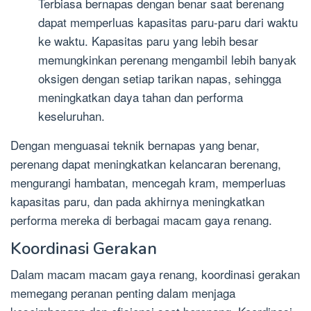
Terbiasa bernapas dengan benar saat berenang
dapat memperluas kapasitas paru-paru dari waktu
ke waktu. Kapasitas paru yang lebih besar
memungkinkan perenang mengambil lebih banyak
oksigen dengan setiap tarikan napas, sehingga
meningkatkan daya tahan dan performa
keseluruhan.
Dengan menguasai teknik bernapas yang benar,
perenang dapat meningkatkan kelancaran berenang,
mengurangi hambatan, mencegah kram, memperluas
kapasitas paru, dan pada akhirnya meningkatkan
performa mereka di berbagai macam gaya renang.
Koordinasi Gerakan
Dalam macam macam gaya renang, koordinasi gerakan
memegang peranan penting dalam menjaga