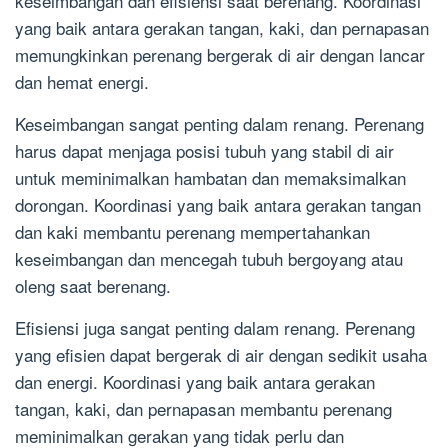
keseimbangan dan efisiensi saat berenang. Koordinasi
yang baik antara gerakan tangan, kaki, dan pernapasan
memungkinkan perenang bergerak di air dengan lancar
dan hemat energi.
Keseimbangan sangat penting dalam renang. Perenang
harus dapat menjaga posisi tubuh yang stabil di air
untuk meminimalkan hambatan dan memaksimalkan
dorongan. Koordinasi yang baik antara gerakan tangan
dan kaki membantu perenang mempertahankan
keseimbangan dan mencegah tubuh bergoyang atau
oleng saat berenang.
Efisiensi juga sangat penting dalam renang. Perenang
yang efisien dapat bergerak di air dengan sedikit usaha
dan energi. Koordinasi yang baik antara gerakan
tangan, kaki, dan pernapasan membantu perenang
meminimalkan gerakan yang tidak perlu dan