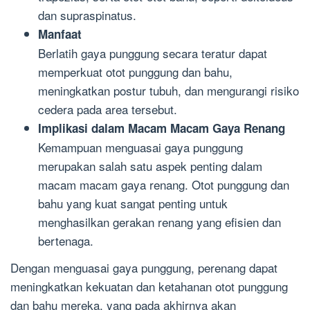
dan supraspinatus.
Manfaat
Berlatih gaya punggung secara teratur dapat
memperkuat otot punggung dan bahu,
meningkatkan postur tubuh, dan mengurangi risiko
cedera pada area tersebut.
Implikasi dalam Macam Macam Gaya Renang
Kemampuan menguasai gaya punggung
merupakan salah satu aspek penting dalam
macam macam gaya renang. Otot punggung dan
bahu yang kuat sangat penting untuk
menghasilkan gerakan renang yang efisien dan
bertenaga.
Dengan menguasai gaya punggung, perenang dapat
meningkatkan kekuatan dan ketahanan otot punggung
dan bahu mereka, yang pada akhirnya akan