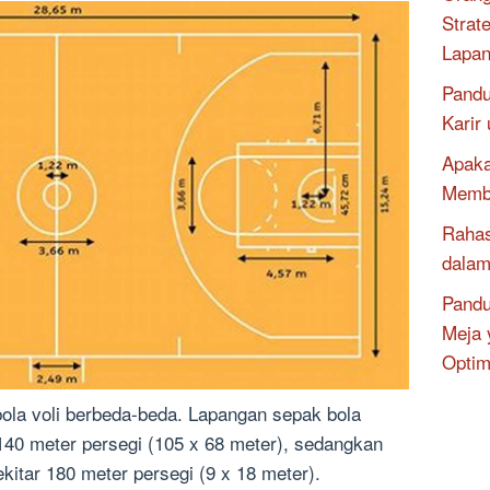
Strat
Lapa
Pandu
Karir
Apaka
Memb
Rahas
dalam
Pandu
Meja 
Optim
ola voli berbeda-beda. Lapangan sepak bola
140 meter persegi (105 x 68 meter), sedangkan
ekitar 180 meter persegi (9 x 18 meter).