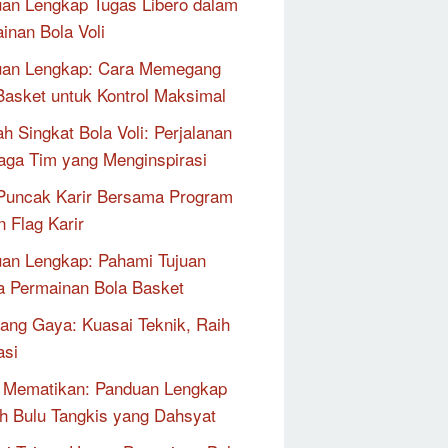
an Lengkap Tugas Libero dalam
inan Bola Voli
uan Lengkap: Cara Memegang
Basket untuk Kontrol Maksimal
ah Singkat Bola Voli: Perjalanan
aga Tim yang Menginspirasi
Puncak Karir Bersama Program
n Flag Karir
an Lengkap: Pahami Tujuan
 Permainan Bola Basket
ang Gaya: Kuasai Teknik, Raih
asi
 Mematikan: Panduan Lengkap
 Bulu Tangkis yang Dahsyat