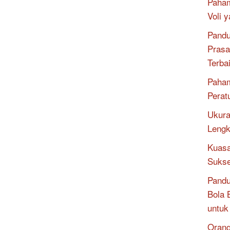
Paham
Voli 
Pandu
Prasa
Terba
Paham
Perat
Ukura
Lengk
Kuasa
Sukse
Pandu
Bola 
untu
Orang