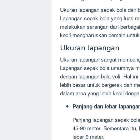
Ukuran lapangan sepak bola dan b
Lapangan sepak bola yang luas m
melakukan serangan dari berbagai
kecil mengharuskan pemain untuk 
Ukuran lapangan
Ukuran lapangan sangat mempengar
Lapangan sepak bola umumnya mem
dengan lapangan bola voli. Hal i
lebih besar untuk bergerak dan me
dalam area yang lebih kecil denga
Panjang dan lebar lapanga
Panjang lapangan sepak bola
45-90 meter. Sementara itu, 
lebar 9 meter.