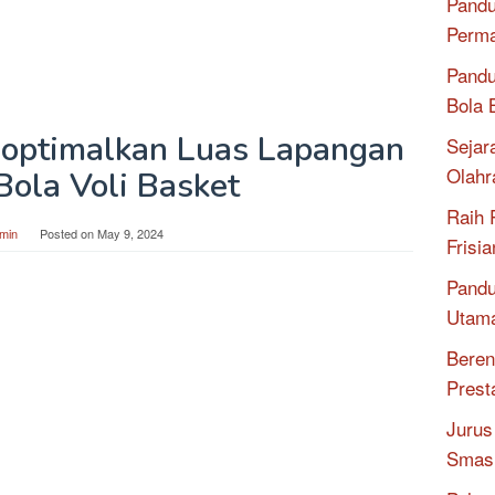
Pandu
Perma
Pand
Bola 
ngoptimalkan Luas Lapangan
Sejar
Olahr
Bola Voli Basket
Raih 
min
Posted on
May 9, 2024
Frisia
Pandu
Utama
Beren
Prest
Jurus
Smash