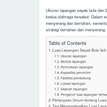
Ukuran lapangan sepak bola dan b
kedua olahraga tersebut. Dalam s
menyerang dan bertahan, sementa
strategi bertahan dan menyerang.
Table of Contents
Luas Lapangan Sepak Bola Voli
Ukuran lapangan
Bentuk lapangan
Permukaan lapangan
Kapasitas penonton
Fasilitas pendukung
Lokasi lapangan
Sejarah lapangan
Pengaruh luas lapangan terh
Pertanyaan Umum tentang Luas 
Tips Mengoptimalkan Luas Lapa