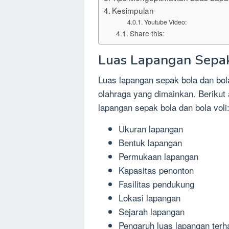
Kesimpulan
Youtube Video:
Share this:
Luas Lapangan Sepak
Luas lapangan sepak bola dan bola
olahraga yang dimainkan. Berikut 
lapangan sepak bola dan bola voli
Ukuran lapangan
Bentuk lapangan
Permukaan lapangan
Kapasitas penonton
Fasilitas pendukung
Lokasi lapangan
Sejarah lapangan
Pengaruh luas lapangan ter