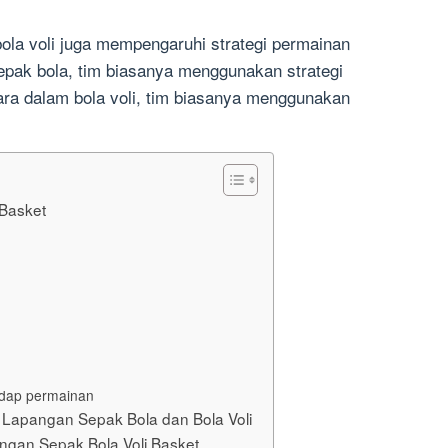
ola voli juga mempengaruhi strategi permainan
epak bola, tim biasanya menggunakan strategi
ra dalam bola voli, tim biasanya menggunakan
 Basket
adap permainan
Lapangan Sepak Bola dan Bola Voli
ngan Sepak Bola Voli Basket