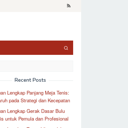
Recent Posts
an Lengkap Panjang Meja Tenis:
ruh pada Strategi dan Kecepatan
an Lengkap Gerak Dasar Bulu
is untuk Pemula dan Profesional