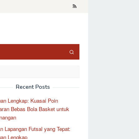
Recent Posts
an Lengkap: Kuasai Poin
ran Bebas Bola Basket untuk
nangan
n Lapangan Futsal yang Tepat:
an Lengkap