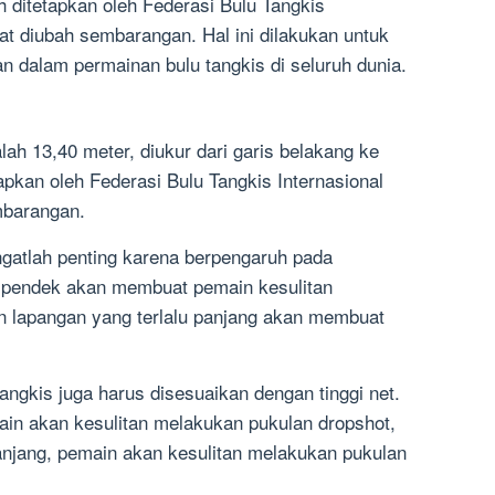
h ditetapkan oleh Federasi Bulu Tangkis
at diubah sembarangan. Hal ini dilakukan untuk
 dalam permainan bulu tangkis di seluruh dunia.
lah 13,40 meter, diukur dari garis belakang ke
tapkan oleh Federasi Bulu Tangkis Internasional
mbarangan.
ngatlah penting karena berpengaruh pada
u pendek akan membuat pemain kesulitan
n lapangan yang terlalu panjang akan membuat
tangkis juga harus disesuaikan dengan tinggi net.
main akan kesulitan melakukan pukulan dropshot,
panjang, pemain akan kesulitan melakukan pukulan