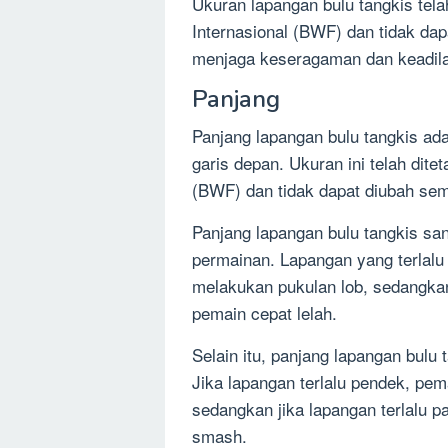
Ukuran lapangan bulu tangkis tela
Internasional (BWF) dan tidak dap
menjaga keseragaman dan keadilan
Panjang
Panjang lapangan bulu tangkis ada
garis depan. Ukuran ini telah dite
(BWF) dan tidak dapat diubah se
Panjang lapangan bulu tangkis sa
permainan. Lapangan yang terlal
melakukan pukulan lob, sedangka
pemain cepat lelah.
Selain itu, panjang lapangan bulu 
Jika lapangan terlalu pendek, pe
sedangkan jika lapangan terlalu 
smash.