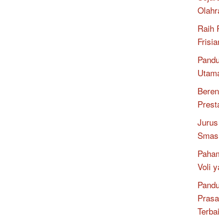
Olahr
Raih 
Frisia
Pandu
Utama
Beren
Prest
Jurus
Smash
Paham
Voli 
Pandu
Prasa
Terba