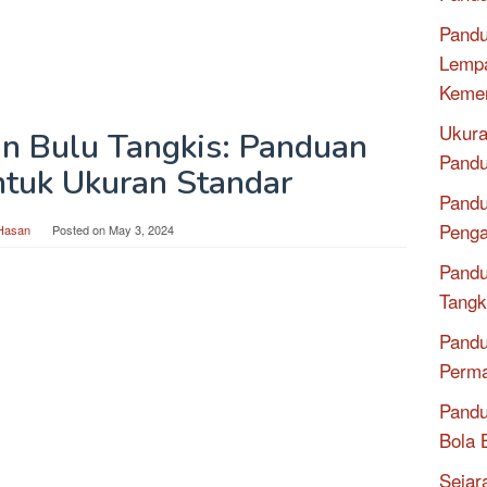
Pandu
Lempa
Keme
Ukura
n Bulu Tangkis: Panduan
Pandu
tuk Ukuran Standar
Pandu
Penga
Hasan
Posted on
May 3, 2024
Pandu
Tangk
Pandu
Perma
Pand
Bola 
Sejar