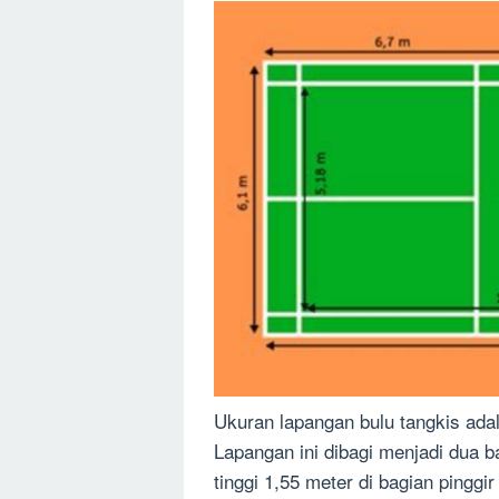
Ukuran lapangan bulu tangkis adal
Lapangan ini dibagi menjadi dua 
tinggi 1,55 meter di bagian pinggi