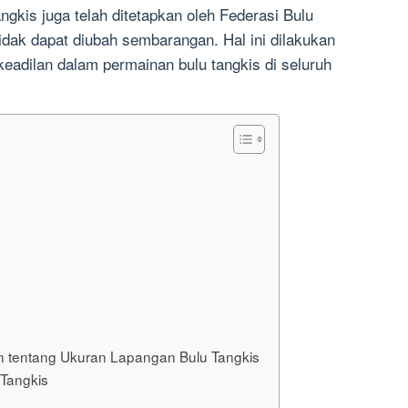
angkis juga telah ditetapkan oleh Federasi Bulu
idak dapat diubah sembarangan. Hal ini dilakukan
adilan dalam permainan bulu tangkis di seluruh
n tentang Ukuran Lapangan Bulu Tangkis
Tangkis