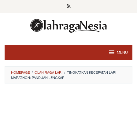
Skip
to
content
MENU
HOMEPAGE
/
OLAH RAGA LARI
/
TINGKATKAN KECEPATAN LARI
MARATHON: PANDUAN LENGKAP