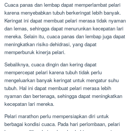
Cuaca panas dan lembap dapat memperlambat pelari
karena menyebabkan tubuh berkeringat lebih banyak.
Keringat ini dapat membuat pelari merasa tidak nyaman
dan lemas, sehingga dapat menurunkan kecepatan lari
mereka. Selain itu, cuaca panas dan lembap juga dapat
meningkatkan risiko dehidrasi, yang dapat
memperburuk kinerja pelari.
Sebaliknya, cuaca dingin dan kering dapat
mempercepat pelari karena tubuh tidak perlu
mengeluarkan banyak keringat untuk mengatur suhu
tubuh. Hal ini dapat membuat pelari merasa lebih
nyaman dan bertenaga, sehingga dapat meningkatkan
kecepatan lari mereka.
Pelari marathon perlu mempersiapkan diri untuk
berbagai kondisi cuaca. Pada hari perlombaan, pelari