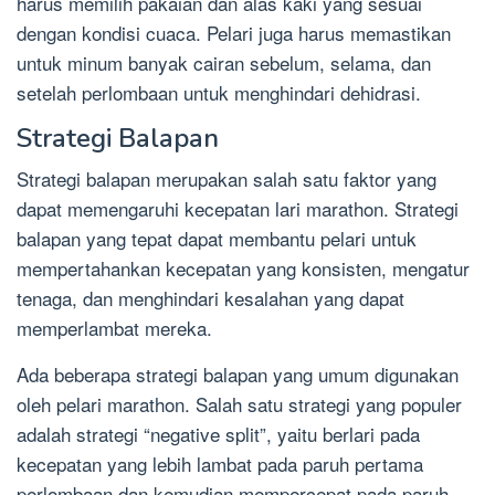
harus memilih pakaian dan alas kaki yang sesuai
dengan kondisi cuaca. Pelari juga harus memastikan
untuk minum banyak cairan sebelum, selama, dan
setelah perlombaan untuk menghindari dehidrasi.
Strategi Balapan
Strategi balapan merupakan salah satu faktor yang
dapat memengaruhi kecepatan lari marathon. Strategi
balapan yang tepat dapat membantu pelari untuk
mempertahankan kecepatan yang konsisten, mengatur
tenaga, dan menghindari kesalahan yang dapat
memperlambat mereka.
Ada beberapa strategi balapan yang umum digunakan
oleh pelari marathon. Salah satu strategi yang populer
adalah strategi “negative split”, yaitu berlari pada
kecepatan yang lebih lambat pada paruh pertama
perlombaan dan kemudian mempercepat pada paruh