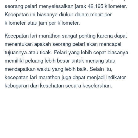
seorang pelari menyelesaikan jarak 42,195 kilometer.
Kecepatan ini biasanya diukur dalam menit per
kilometer atau jam per kilometer.
Kecepatan lari marathon sangat penting karena dapat
menentukan apakah seorang pelari akan mencapai
tujuannya atau tidak. Pelari yang lebih cepat biasanya
memiliki peluang lebih besar untuk menang atau
mendapatkan waktu yang lebih baik. Selain itu,
kecepatan lari marathon juga dapat menjadi indikator
kebugaran dan kesehatan secara keseluruhan.