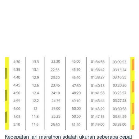
Kecepatan lari marathon adalah ukuran seberapa cepat