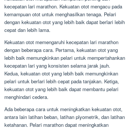
kecepatan lari marathon. Kekuatan otot mengacu pada
kemampuan otot untuk menghasilkan tenaga. Pelari
dengan kekuatan otot yang lebih baik dapat berlari lebih
cepat dan lebih lama.
Kekuatan otot memengaruhi kecepatan lari marathon
dengan beberapa cara. Pertama, kekuatan otot yang
lebih baik memungkinkan pelari untuk mempertahankan
kecepatan lari yang konsisten selama jarak jauh.
Kedua, kekuatan otot yang lebih baik memungkinkan
pelari untuk berlari lebih cepat pada tanjakan. Ketiga,
kekuatan otot yang lebih baik dapat membantu pelari
menghindari cedera.
Ada beberapa cara untuk meningkatkan kekuatan otot,
antara lain latihan beban, latihan plyometrik, dan latihan
ketahanan. Pelari marathon dapat meningkatkan