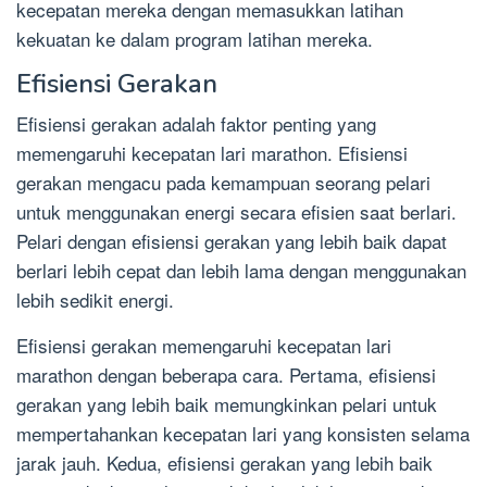
kecepatan mereka dengan memasukkan latihan
kekuatan ke dalam program latihan mereka.
Efisiensi Gerakan
Efisiensi gerakan adalah faktor penting yang
memengaruhi kecepatan lari marathon. Efisiensi
gerakan mengacu pada kemampuan seorang pelari
untuk menggunakan energi secara efisien saat berlari.
Pelari dengan efisiensi gerakan yang lebih baik dapat
berlari lebih cepat dan lebih lama dengan menggunakan
lebih sedikit energi.
Efisiensi gerakan memengaruhi kecepatan lari
marathon dengan beberapa cara. Pertama, efisiensi
gerakan yang lebih baik memungkinkan pelari untuk
mempertahankan kecepatan lari yang konsisten selama
jarak jauh. Kedua, efisiensi gerakan yang lebih baik