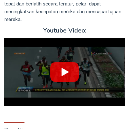
tepat dan berlatih secara teratur, pelari dapat
meningkatkan kecepatan mereka dan mencapai tujuan
mereka.
Youtube Video: