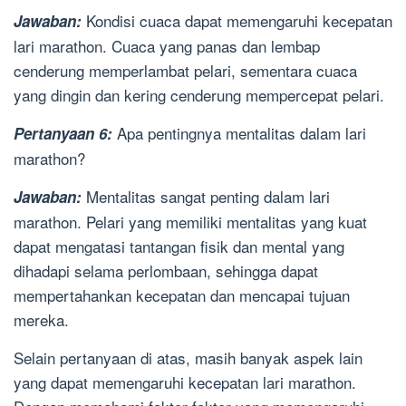
Kondisi cuaca dapat memengaruhi kecepatan
Jawaban:
lari marathon. Cuaca yang panas dan lembap
cenderung memperlambat pelari, sementara cuaca
yang dingin dan kering cenderung mempercepat pelari.
Apa pentingnya mentalitas dalam lari
Pertanyaan 6:
marathon?
Mentalitas sangat penting dalam lari
Jawaban:
marathon. Pelari yang memiliki mentalitas yang kuat
dapat mengatasi tantangan fisik dan mental yang
dihadapi selama perlombaan, sehingga dapat
mempertahankan kecepatan dan mencapai tujuan
mereka.
Selain pertanyaan di atas, masih banyak aspek lain
yang dapat memengaruhi kecepatan lari marathon.