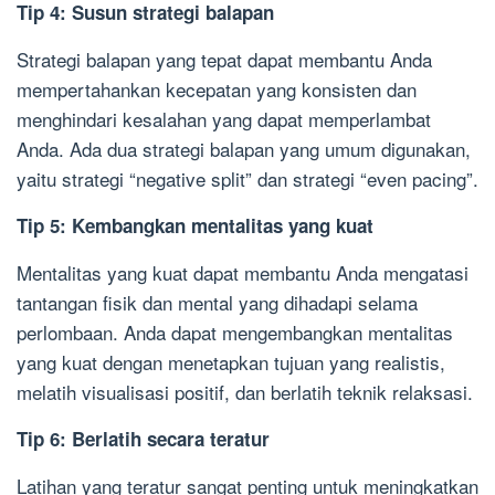
Tip 4: Susun strategi balapan
Strategi balapan yang tepat dapat membantu Anda
mempertahankan kecepatan yang konsisten dan
menghindari kesalahan yang dapat memperlambat
Anda. Ada dua strategi balapan yang umum digunakan,
yaitu strategi “negative split” dan strategi “even pacing”.
Tip 5: Kembangkan mentalitas yang kuat
Mentalitas yang kuat dapat membantu Anda mengatasi
tantangan fisik dan mental yang dihadapi selama
perlombaan. Anda dapat mengembangkan mentalitas
yang kuat dengan menetapkan tujuan yang realistis,
melatih visualisasi positif, dan berlatih teknik relaksasi.
Tip 6: Berlatih secara teratur
Latihan yang teratur sangat penting untuk meningkatkan