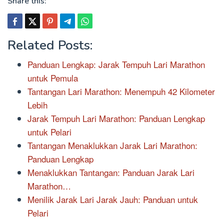
Share this:
Related Posts:
Panduan Lengkap: Jarak Tempuh Lari Marathon
untuk Pemula
Tantangan Lari Marathon: Menempuh 42 Kilometer
Lebih
Jarak Tempuh Lari Marathon: Panduan Lengkap
untuk Pelari
Tantangan Menaklukkan Jarak Lari Marathon:
Panduan Lengkap
Menaklukkan Tantangan: Panduan Jarak Lari
Marathon…
Menilik Jarak Lari Jarak Jauh: Panduan untuk
Pelari