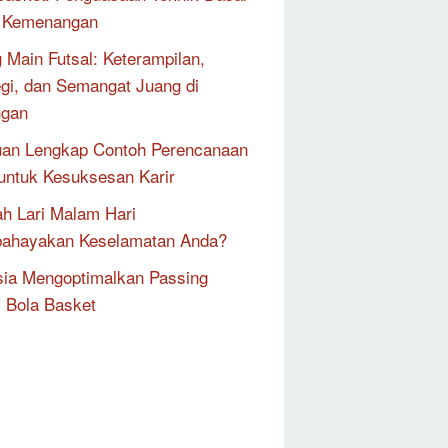
k Kemenangan
 Main Futsal: Keterampilan,
egi, dan Semangat Juang di
ngan
an Lengkap Contoh Perencanaan
 untuk Kesuksesan Karir
h Lari Malam Hari
ahayakan Keselamatan Anda?
ia Mengoptimalkan Passing
 Bola Basket