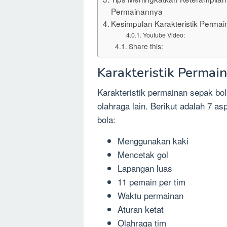
Permainannya
Kesimpulan Karakteristik Perma
Youtube Video:
Share this:
Karakteristik Permai
Karakteristik permainan sepak bo
olahraga lain. Berikut adalah 7 as
bola:
Menggunakan kaki
Mencetak gol
Lapangan luas
11 pemain per tim
Waktu permainan
Aturan ketat
Olahraga tim