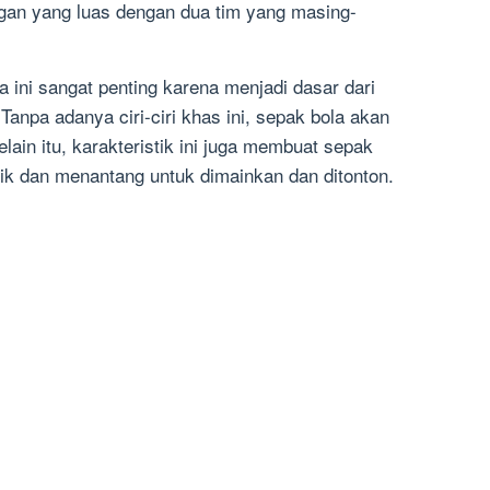
angan yang luas dengan dua tim yang masing-
a ini sangat penting karena menjadi dasar dari
Tanpa adanya ciri-ciri khas ini, sepak bola akan
lain itu, karakteristik ini juga membuat sepak
ik dan menantang untuk dimainkan dan ditonton.