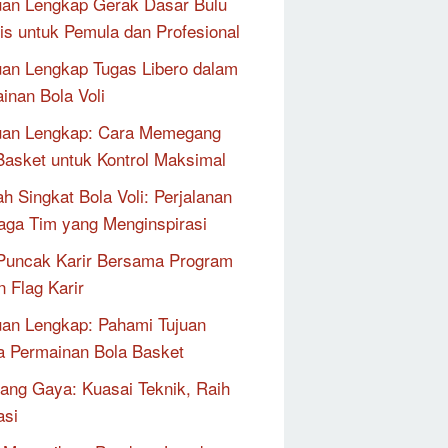
an Lengkap Gerak Dasar Bulu
is untuk Pemula dan Profesional
an Lengkap Tugas Libero dalam
inan Bola Voli
uan Lengkap: Cara Memegang
Basket untuk Kontrol Maksimal
ah Singkat Bola Voli: Perjalanan
aga Tim yang Menginspirasi
Puncak Karir Bersama Program
n Flag Karir
an Lengkap: Pahami Tujuan
 Permainan Bola Basket
ang Gaya: Kuasai Teknik, Raih
asi