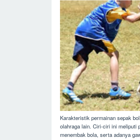
Karakteristik permainan sepak bo
olahraga lain. Ciri-ciri ini melip
menembak bola, serta adanya gawa