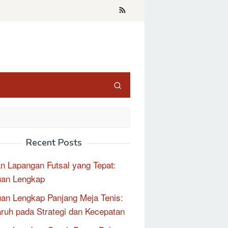
Recent Posts
n Lapangan Futsal yang Tepat:
an Lengkap
an Lengkap Panjang Meja Tenis:
ruh pada Strategi dan Kecepatan