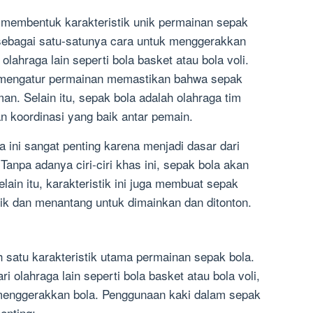
n membentuk karakteristik unik permainan sepak
sebagai satu-satunya cara untuk menggerakkan
lahraga lain seperti bola basket atau bola voli.
g mengatur permainan memastikan bahwa sepak
an. Selain itu, sepak bola adalah olahraga tim
 koordinasi yang baik antar pemain.
a ini sangat penting karena menjadi dasar dari
Tanpa adanya ciri-ciri khas ini, sepak bola akan
lain itu, karakteristik ini juga membuat sepak
ik dan menantang untuk dimainkan dan ditonton.
satu karakteristik utama permainan sepak bola.
 olahraga lain seperti bola basket atau bola voli,
menggerakkan bola. Penggunaan kaki dalam sepak
enting: