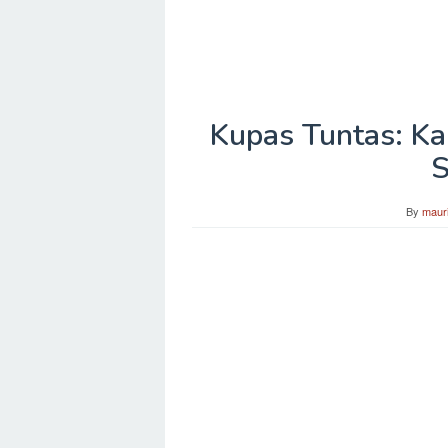
Kupas Tuntas: Ka
S
By
maur