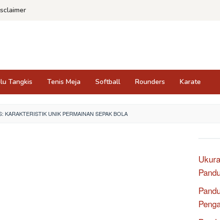
isclaimer
lu Tangkis
Tenis Meja
Softball
Rounders
Karate
: KARAKTERISTIK UNIK PERMAINAN SEPAK BOLA
Ukura
Pandu
Pandu
Penga