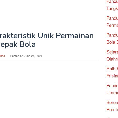
Pandu
Tangk
Pandu
Perma
rakteristik Unik Permainan
Pand
Bola 
epak Bola
Sejar
inho
Posted on
June 24, 2024
Olahr
Raih 
Frisia
Pandu
Utama
Beren
Prest