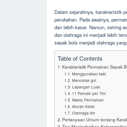
Dalam sejarahnya, karakteristik 
perubahan. Pada awalnya, permaina
dan lebih kasar. Namun, seiring w
dan olahraga ini menjadi lebih te
sepak bola menjadi olahraga yang 
Table of Contents
Karakteristik Permainan Sepak B
Menggunakan kaki
Mencetak gol
Lapangan Luas
11 Pemain per Tim
Waktu Permainan
Aturan Ketat
Olahraga tim
Pertanyaan Umum tentang Karakt
Tips Meningkatkan Keterampilan