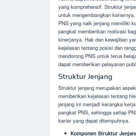
yang komprehensif. Struktur jenj
untuk mengembangkan kariernya. 
PNS yang naik jenjang memiliki k
pangkat memberikan motivasi bag
kinerjanya. Hak dan kewajiban ya
kejelasan tentang posisi dan tang
mendorong PNS untuk terus bela
dapat memberikan pelayanan publi
Struktur Jenjang
Struktur jenjang merupakan aspek
memberikan kejelasan tentang hier
jenjang ini menjadi kerangka kerj
pangkat PNS, sehingga setiap PNS
karier yang dapat ditempuhnya.
Komponen Struktur Jenjan