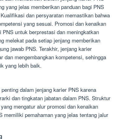
ang yang jelas memberikan panduan bagi PNS
Kualifikasi dan persyaratan memastikan bahwa
ompetensi yang sesuai. Promosi dan kenaikan
i PNS untuk berprestasi dan meningkatkan
ng melekat pada setiap jenjang memberikan
gung jawab PNS. Terakhir, jenjang karier
jar dan mengembangkan kompetensi, sehingga
k yang lebih baik.
 penting dalam jenjang karier PNS karena
arki dan tingkatan jabatan dalam PNS. Struktur
a yang mengatur alur promosi dan kenaikan
 memiliki pemahaman yang jelas tentang jalur
g