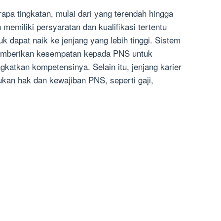
apa tingkatan, mulai dari yang terendah hingga
 memiliki persyaratan dan kualifikasi tertentu
k dapat naik ke jenjang yang lebih tinggi. Sistem
 memberikan kesempatan kepada PNS untuk
atkan kompetensinya. Selain itu, jenjang karier
kan hak dan kewajiban PNS, seperti gaji,