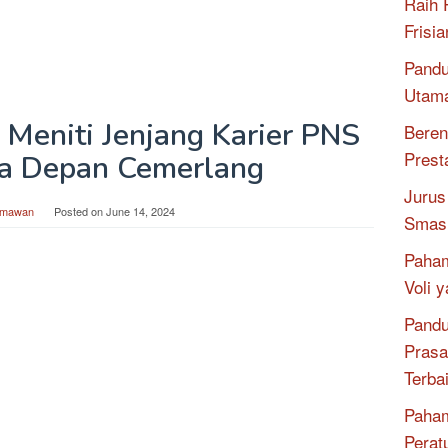
Raih 
Frisia
Pandu
Utama
Meniti Jenjang Karier PNS
Beren
Prest
a Depan Cemerlang
Jurus
rmawan
Posted on
June 14, 2024
Smash
Paham
Voli 
Pandu
Prasa
Terba
Paham
Perat