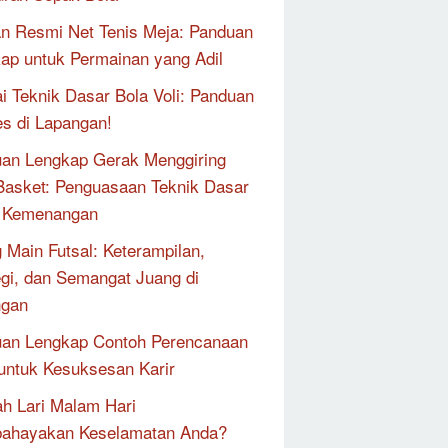
n Resmi Net Tenis Meja: Panduan
ap untuk Permainan yang Adil
i Teknik Dasar Bola Voli: Panduan
s di Lapangan!
an Lengkap Gerak Menggiring
Basket: Penguasaan Teknik Dasar
k Kemenangan
 Main Futsal: Keterampilan,
egi, dan Semangat Juang di
ngan
an Lengkap Contoh Perencanaan
 untuk Kesuksesan Karir
h Lari Malam Hari
ahayakan Keselamatan Anda?