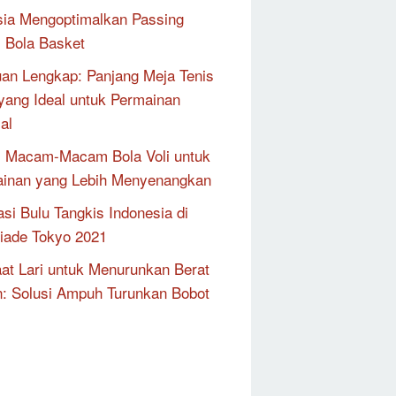
ia Mengoptimalkan Passing
 Bola Basket
an Lengkap: Panjang Meja Tenis
yang Ideal untuk Permainan
al
i Macam-Macam Bola Voli untuk
inan yang Lebih Menyenangkan
asi Bulu Tangkis Indonesia di
iade Tokyo 2021
at Lari untuk Menurunkan Berat
: Solusi Ampuh Turunkan Bobot