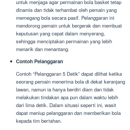
untuk menjaga agar permainan bola basket tetap
dinamis dan tidak terhambat oleh pemain yang
memegang bola secara pasif. Pelanggaran ini
mendorong pemain untuk bergerak dan membuat
keputusan yang cepat dalam menyerang,
sehingga menciptakan permainan yang lebih
menarik dan menantang.
Contoh Pelanggaran
Contoh “Pelanggaran 5 Detik” dapat dilihat ketika
seorang pemain menerima bola di dekat keranjang
lawan, namun ia hanya berdiri diam dan tidak
melakukan tindakan apa pun dalam waktu lebih
dari lima detik. Dalam situasi seperti ini, wasit
dapat meniup pelanggaran dan memberikan bola
kepada tim bertahan.