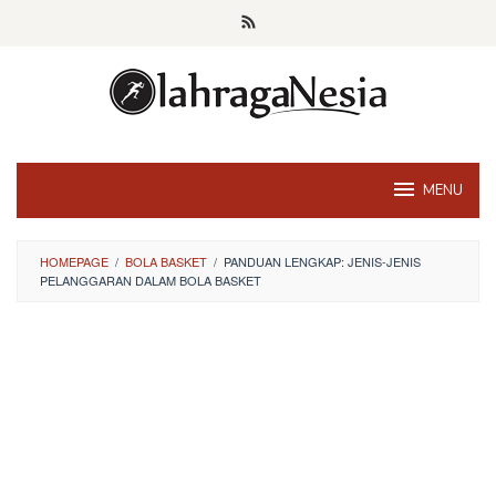
Skip
to
content
MENU
HOMEPAGE
/
BOLA BASKET
/
PANDUAN LENGKAP: JENIS-JENIS
PELANGGARAN DALAM BOLA BASKET