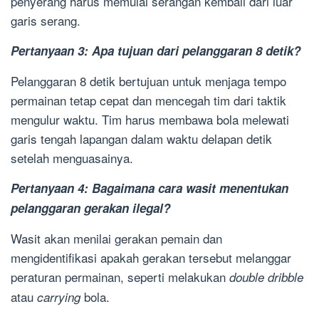
penyerang harus memulai serangan kembali dari luar
garis serang.
Pertanyaan 3: Apa tujuan dari pelanggaran 8 detik?
Pelanggaran 8 detik bertujuan untuk menjaga tempo
permainan tetap cepat dan mencegah tim dari taktik
mengulur waktu. Tim harus membawa bola melewati
garis tengah lapangan dalam waktu delapan detik
setelah menguasainya.
Pertanyaan 4: Bagaimana cara wasit menentukan
pelanggaran gerakan ilegal?
Wasit akan menilai gerakan pemain dan
mengidentifikasi apakah gerakan tersebut melanggar
peraturan permainan, seperti melakukan
double dribble
atau
bola.
carrying