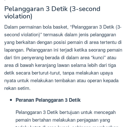
Pelanggaran 3 Detik (3-second
violation)
Dalam permainan bola basket, “Pelanggaran 3 Detik (3-
second violation)” termasuk dalam jenis pelanggaran
yang berkaitan dengan posisi pemain di area tertentu di
lapangan. Pelanggaran ini terjadi ketika seorang pemain
dari tim penyerang berada di dalam area “kunci” atau
area di bawah keranjang lawan selama lebih dari tiga
detik secara berturut-turut, tanpa melakukan upaya
nyata untuk melakukan tembakan atau operan kepada
rekan setim.
Peranan Pelanggaran 3 Detik
Pelanggaran 3 Detik bertujuan untuk mencegah
pemain bertahan melakukan penjagaan yang