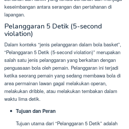
keseimbangan antara serangan dan pertahanan di
lapangan.
Pelanggaran 5 Detik (5-second
violation)
Dalam konteks “jenis pelanggaran dalam bola basket”,
“Pelanggaran 5 Detik (5-second violation)” merupakan
salah satu jenis pelanggaran yang berkaitan dengan
penguasaan bola oleh pemain. Pelanggaran ini terjadi
ketika seorang pemain yang sedang membawa bola di
area permainan lawan gagal melakukan operan,
melakukan dribble, atau melakukan tembakan dalam
waktu lima detik.
Tujuan dan Peran
Tujuan utama dari “Pelanggaran 5 Detik” adalah