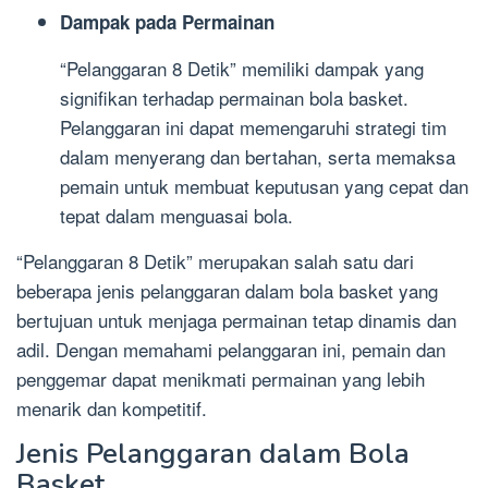
Dampak pada Permainan
“Pelanggaran 8 Detik” memiliki dampak yang
signifikan terhadap permainan bola basket.
Pelanggaran ini dapat memengaruhi strategi tim
dalam menyerang dan bertahan, serta memaksa
pemain untuk membuat keputusan yang cepat dan
tepat dalam menguasai bola.
“Pelanggaran 8 Detik” merupakan salah satu dari
beberapa jenis pelanggaran dalam bola basket yang
bertujuan untuk menjaga permainan tetap dinamis dan
adil. Dengan memahami pelanggaran ini, pemain dan
penggemar dapat menikmati permainan yang lebih
menarik dan kompetitif.
Jenis Pelanggaran dalam Bola
Basket