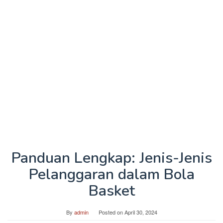
Panduan Lengkap: Jenis-Jenis
Pelanggaran dalam Bola
Basket
By
admin
Posted on
April 30, 2024