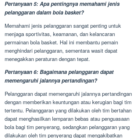
Pertanyaan 5: Apa pentingnya memahami jenis
pelanggaran dalam bola basket?
Memahami jenis pelanggaran sangat penting untuk
menjaga sportivitas, keamanan, dan kelancaran
permainan bola basket. Hal ini membantu pemain
menghindari pelanggaran, sementara wasit dapat
menegakkan peraturan dengan tepat.
Pertanyaan 6: Bagaimana pelanggaran dapat
memengaruhi jalannya pertandingan?
Pelanggaran dapat memengaruhi jalannya pertandingan
dengan memberikan keuntungan atau kerugian bagi tim
tertentu. Pelanggaran yang dilakukan oleh tim bertahan
dapat menghasilkan lemparan bebas atau penguasaan
bola bagi tim penyerang, sedangkan pelanggaran yang
dilakukan oleh tim penyerang dapat mengakibatkan