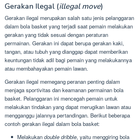
Gerakan Ilegal (
illegal move
)
Gerakan ilegal merupakan salah satu jenis pelanggaran
dalam bola basket yang terjadi saat pemain melakukan
gerakan yang tidak sesuai dengan peraturan
permainan. Gerakan ini dapat berupa gerakan kaki,
tangan, atau tubuh yang dianggap dapat memberikan
keuntungan tidak adil bagi pemain yang melakukannya
atau membahayakan pemain lawan.
Gerakan ilegal memegang peranan penting dalam
menjaga sportivitas dan keamanan permainan bola
basket. Pelanggaran ini mencegah pemain untuk
melakukan tindakan yang dapat merugikan lawan atau
mengganggu jalannya pertandingan. Berikut beberapa
contoh gerakan ilegal dalam bola basket:
Melakukan
, yaitu menggiring bola
double dribble