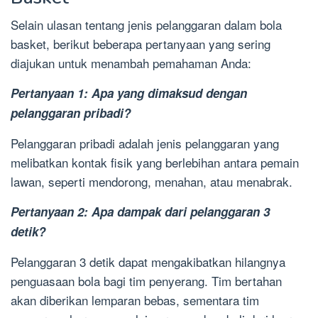
Selain ulasan tentang jenis pelanggaran dalam bola
basket, berikut beberapa pertanyaan yang sering
diajukan untuk menambah pemahaman Anda:
Pertanyaan 1: Apa yang dimaksud dengan
pelanggaran pribadi?
Pelanggaran pribadi adalah jenis pelanggaran yang
melibatkan kontak fisik yang berlebihan antara pemain
lawan, seperti mendorong, menahan, atau menabrak.
Pertanyaan 2: Apa dampak dari pelanggaran 3
detik?
Pelanggaran 3 detik dapat mengakibatkan hilangnya
penguasaan bola bagi tim penyerang. Tim bertahan
akan diberikan lemparan bebas, sementara tim