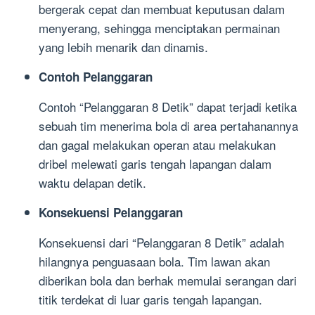
bergerak cepat dan membuat keputusan dalam
menyerang, sehingga menciptakan permainan
yang lebih menarik dan dinamis.
Contoh Pelanggaran
Contoh “Pelanggaran 8 Detik” dapat terjadi ketika
sebuah tim menerima bola di area pertahanannya
dan gagal melakukan operan atau melakukan
dribel melewati garis tengah lapangan dalam
waktu delapan detik.
Konsekuensi Pelanggaran
Konsekuensi dari “Pelanggaran 8 Detik” adalah
hilangnya penguasaan bola. Tim lawan akan
diberikan bola dan berhak memulai serangan dari
titik terdekat di luar garis tengah lapangan.