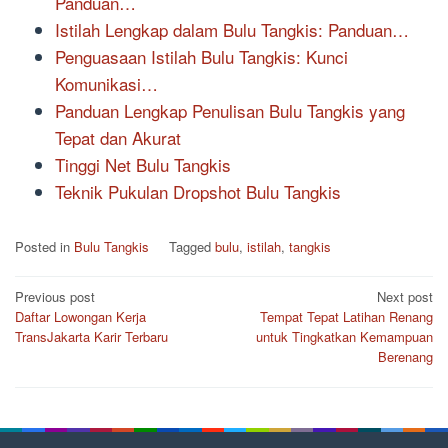
Panduan…
Istilah Lengkap dalam Bulu Tangkis: Panduan…
Penguasaan Istilah Bulu Tangkis: Kunci
Komunikasi…
Panduan Lengkap Penulisan Bulu Tangkis yang
Tepat dan Akurat
Tinggi Net Bulu Tangkis
Teknik Pukulan Dropshot Bulu Tangkis
Posted in
Bulu Tangkis
Tagged
bulu
,
istilah
,
tangkis
Post
Previous post
Next post
Daftar Lowongan Kerja
Tempat Tepat Latihan Renang
navigation
TransJakarta Karir Terbaru
untuk Tingkatkan Kemampuan
Berenang