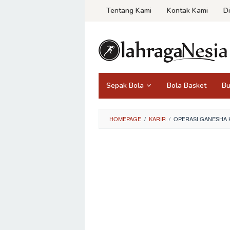
Skip
Tentang Kami
Kontak Kami
D
to
content
Sepak Bola
Bola Basket
Bu
HOMEPAGE
/
KARIR
/
OPERASI GANESHA 