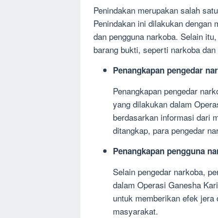
Penindakan merupakan salah satu 
Penindakan ini dilakukan dengan
dan pengguna narkoba. Selain itu
barang bukti, seperti narkoba dan
Penangkapan pengedar na
Penangkapan pengedar narko
yang dilakukan dalam Operas
berdasarkan informasi dari m
ditangkap, para pengedar na
Penangkapan pengguna na
Selain pengedar narkoba, pe
dalam Operasi Ganesha Kari
untuk memberikan efek jera
masyarakat.