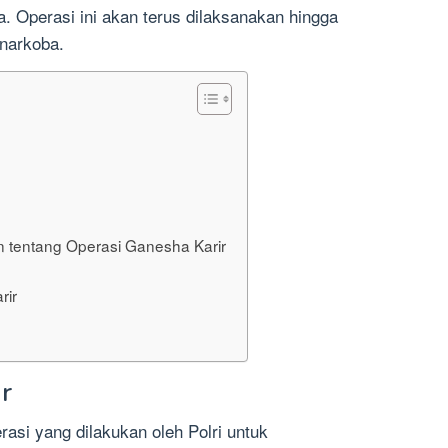
a. Operasi ini akan terus dilaksanakan hingga
 narkoba.
n tentang Operasi Ganesha Karir
rir
r
asi yang dilakukan oleh Polri untuk