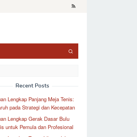
Recent Posts
an Lengkap Panjang Meja Tenis:
ruh pada Strategi dan Kecepatan
an Lengkap Gerak Dasar Bulu
is untuk Pemula dan Profesional