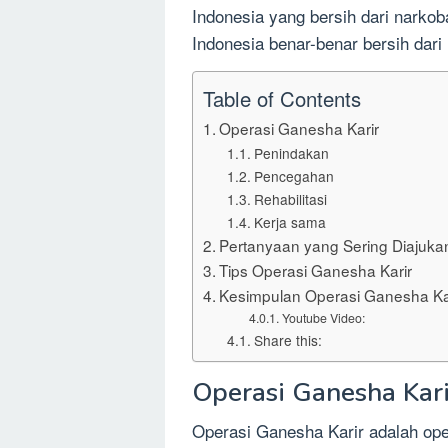
Indonesia yang bersih dari narkob
Indonesia benar-benar bersih dari
Table of Contents
Operasi Ganesha Karir
Penindakan
Pencegahan
Rehabilitasi
Kerja sama
Pertanyaan yang Sering Diajuka
Tips Operasi Ganesha Karir
Kesimpulan Operasi Ganesha Ka
Youtube Video:
Share this:
Operasi Ganesha Kari
Operasi Ganesha Karir adalah oper