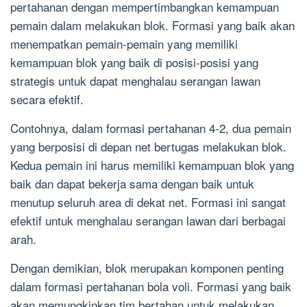
pertahanan dengan mempertimbangkan kemampuan
pemain dalam melakukan blok. Formasi yang baik akan
menempatkan pemain-pemain yang memiliki
kemampuan blok yang baik di posisi-posisi yang
strategis untuk dapat menghalau serangan lawan
secara efektif.
Contohnya, dalam formasi pertahanan 4-2, dua pemain
yang berposisi di depan net bertugas melakukan blok.
Kedua pemain ini harus memiliki kemampuan blok yang
baik dan dapat bekerja sama dengan baik untuk
menutup seluruh area di dekat net. Formasi ini sangat
efektif untuk menghalau serangan lawan dari berbagai
arah.
Dengan demikian, blok merupakan komponen penting
dalam formasi pertahanan bola voli. Formasi yang baik
akan memungkinkan tim bertahan untuk melakukan