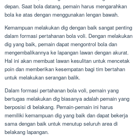
depan. Saat bola datang, pemain harus mengarahkan
bola ke atas dengan menggunakan lengan bawah.
Kemampuan melakukan dig dengan baik sangat penting
dalam formasi pertahanan bola voli. Dengan melakukan
dig yang baik, pemain dapat mengontrol bola dan
mengembalikannya ke lapangan lawan dengan akurat.
Hal ini akan membuat lawan kesulitan untuk mencetak
poin dan memberikan kesempatan bagi tim bertahan
untuk melakukan serangan balik.
Dalam formasi pertahanan bola voli, pemain yang
bertugas melakukan dig biasanya adalah pemain yang
berposisi di belakang. Pemain-pemain ini harus
memiliki kemampuan dig yang baik dan dapat bekerja
sama dengan baik untuk menutup seluruh area di
belakang lapangan.