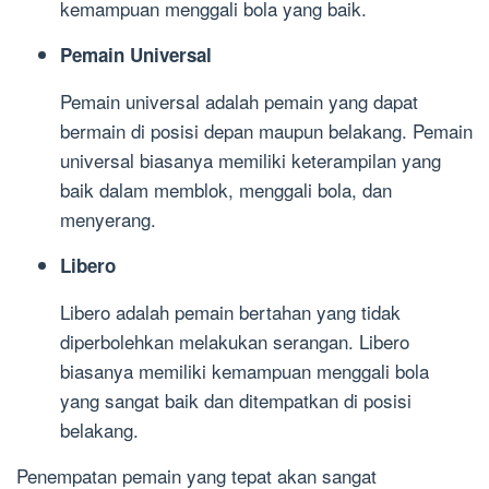
kemampuan menggali bola yang baik.
Pemain Universal
Pemain universal adalah pemain yang dapat
bermain di posisi depan maupun belakang. Pemain
universal biasanya memiliki keterampilan yang
baik dalam memblok, menggali bola, dan
menyerang.
Libero
Libero adalah pemain bertahan yang tidak
diperbolehkan melakukan serangan. Libero
biasanya memiliki kemampuan menggali bola
yang sangat baik dan ditempatkan di posisi
belakang.
Penempatan pemain yang tepat akan sangat