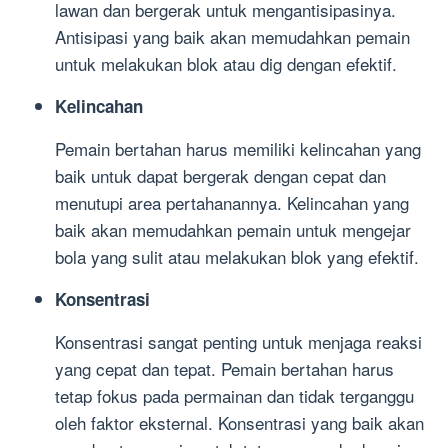
lawan dan bergerak untuk mengantisipasinya.
Antisipasi yang baik akan memudahkan pemain
untuk melakukan blok atau dig dengan efektif.
Kelincahan
Pemain bertahan harus memiliki kelincahan yang
baik untuk dapat bergerak dengan cepat dan
menutupi area pertahanannya. Kelincahan yang
baik akan memudahkan pemain untuk mengejar
bola yang sulit atau melakukan blok yang efektif.
Konsentrasi
Konsentrasi sangat penting untuk menjaga reaksi
yang cepat dan tepat. Pemain bertahan harus
tetap fokus pada permainan dan tidak terganggu
oleh faktor eksternal. Konsentrasi yang baik akan