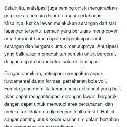
Selain itu, antisipasi juga penting untuk mengarahkan
pergerakan pemain dalam formasi pertahanan.
Misalnya, ketika lawan melakukan serangan dari sisi
lapangan tertentu, pemain yang bertugas meng-cover
area tersebut harus dapat mengantisipasi arah
serangan dan bergerak untuk menutupinya. Antisipasi
yang baik akan memudahkan pemain untuk bergerak
dengan cepat dan menutup seluruh lapangan.
Dengan demikian, antisipasi merupakan aspek
fundamental dalam formasi pertahanan bola voli.
Pemain yang memiliki kemampuan antisipasi yang baik
akan dapat mengantisipasi serangan lawan, bergerak
dengan cepat untuk menutupi area pertahanan, dan
melakukan blok atau dig dengan lebih efektif. Hal ini
sangat penting untuk keberhasilan tim dalam bertahan
dan memenangkan pertandingan.