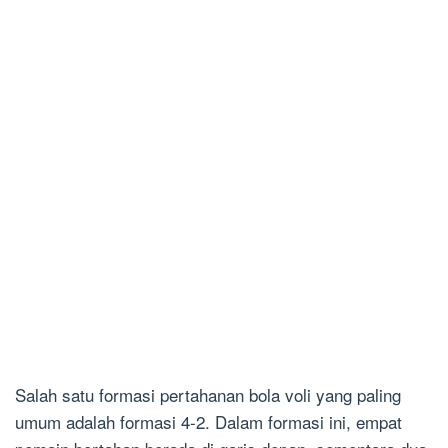
Salah satu formasi pertahanan bola voli yang paling
umum adalah formasi 4-2. Dalam formasi ini, empat