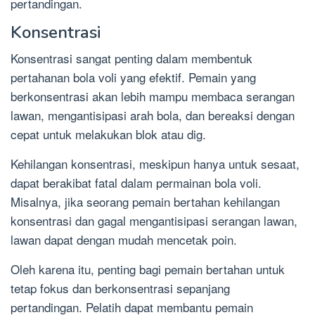
pertandingan.
Konsentrasi
Konsentrasi sangat penting dalam membentuk
pertahanan bola voli yang efektif. Pemain yang
berkonsentrasi akan lebih mampu membaca serangan
lawan, mengantisipasi arah bola, dan bereaksi dengan
cepat untuk melakukan blok atau dig.
Kehilangan konsentrasi, meskipun hanya untuk sesaat,
dapat berakibat fatal dalam permainan bola voli.
Misalnya, jika seorang pemain bertahan kehilangan
konsentrasi dan gagal mengantisipasi serangan lawan,
lawan dapat dengan mudah mencetak poin.
Oleh karena itu, penting bagi pemain bertahan untuk
tetap fokus dan berkonsentrasi sepanjang
pertandingan. Pelatih dapat membantu pemain