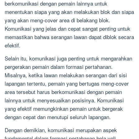
berkomunikasi dengan pemain lainnya untuk
menentukan siapa yang akan melakukan blok dan siapa
yang akan meng-cover area di belakang blok.
Komunikasi yang jelas dan cepat sangat penting untuk
memastikan bahwa serangan lawan dapat diblok secara
efektif.
Selain itu, komunikasi juga penting untuk mengarahkan
pergerakan pemain dalam formasi pertahanan.
Misalnya, ketika lawan melakukan serangan dari sisi
lapangan tertentu, pemain yang bertugas meng-cover
area tersebut harus berkomunikasi dengan pemain
lainnya untuk menyesuaikan posisinya. Komunikasi
yang efektif memungkinkan pemain untuk bergerak
dengan cepat dan menutupi seluruh lapangan.
Dengan demikian, komunikasi merupakan aspek
fundamental dalam formasi pertahanan bola voli.