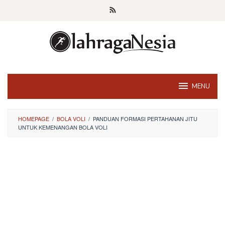
Skip
to
content
MENU
HOMEPAGE
/
BOLA VOLI
/
PANDUAN FORMASI PERTAHANAN JITU
UNTUK KEMENANGAN BOLA VOLI