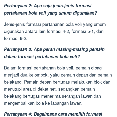
Pertanyaan 2: Apa saja jenis-jenis formasi
pertahanan bola voli yang umum digunakan?
Jenis-jenis formasi pertahanan bola voli yang umum
digunakan antara lain formasi 4-2, formasi 5-1, dan
formasi 6-2.
Pertanyaan 3: Apa peran masing-masing pemain
dalam formasi pertahanan bola voli?
Dalam formasi pertahanan bola voli, pemain dibagi
menjadi dua kelompok, yaitu pemain depan dan pemain
belakang. Pemain depan bertugas melakukan blok dan
menutupi area di dekat net, sedangkan pemain
belakang bertugas menerima serangan lawan dan
mengembalikan bola ke lapangan lawan.
Pertanyaan 4: Bagaimana cara memilih formasi