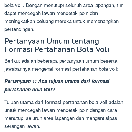
bola voli. Dengan menutupi seluruh area lapangan, tim
dapat mencegah lawan mencetak poin dan
meningkatkan peluang mereka untuk memenangkan
pertandingan.
Pertanyaan Umum tentang
Formasi Pertahanan Bola Voli
Berikut adalah beberapa pertanyaan umum beserta
jawabannya mengenai formasi pertahanan bola voli:
Pertanyaan 1: Apa tujuan utama dari formasi
pertahanan bola voli?
Tujuan utama dari formasi pertahanan bola voli adalah
untuk mencegah lawan mencetak poin dengan cara
menutupi seluruh area lapangan dan mengantisipasi
serangan lawan.