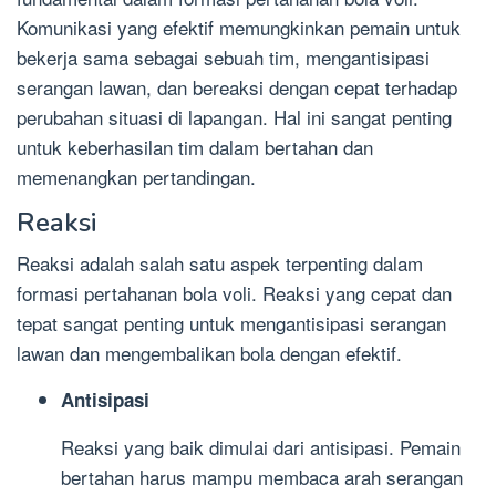
Komunikasi yang efektif memungkinkan pemain untuk
bekerja sama sebagai sebuah tim, mengantisipasi
serangan lawan, dan bereaksi dengan cepat terhadap
perubahan situasi di lapangan. Hal ini sangat penting
untuk keberhasilan tim dalam bertahan dan
memenangkan pertandingan.
Reaksi
Reaksi adalah salah satu aspek terpenting dalam
formasi pertahanan bola voli. Reaksi yang cepat dan
tepat sangat penting untuk mengantisipasi serangan
lawan dan mengembalikan bola dengan efektif.
Antisipasi
Reaksi yang baik dimulai dari antisipasi. Pemain
bertahan harus mampu membaca arah serangan