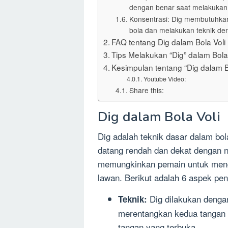
dengan benar saat melakukan
Konsentrasi: Dig membutuhkan
bola dan melakukan teknik de
FAQ tentang Dig dalam Bola Voli
Tips Melakukan “Dig” dalam Bola 
Kesimpulan tentang “Dig dalam B
Youtube Video:
Share this:
Dig dalam Bola Voli
Dig adalah teknik dasar dalam bo
datang rendah dan dekat dengan ne
memungkinkan pemain untuk mengo
lawan. Berikut adalah 6 aspek pent
Dig dilakukan denga
Teknik:
merentangkan kedua tangan k
tangan yang terbuka.