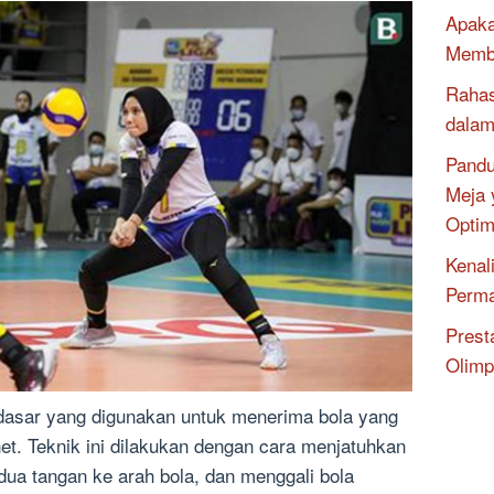
Apaka
Memb
Rahas
dalam
Pandu
Meja 
Optim
Kenal
Perma
Prest
Olimp
k dasar yang digunakan untuk menerima bola yang
et. Teknik ini dilakukan dengan cara menjatuhkan
ua tangan ke arah bola, dan menggali bola