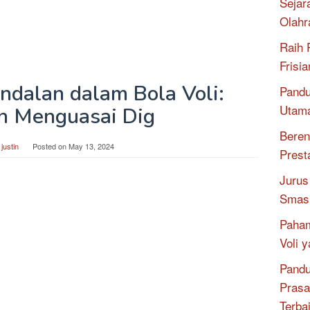
Sejar
Olahr
Raih 
Frisia
ndalan dalam Bola Voli:
Pandu
Utama
n Menguasai Dig
Beren
justin
Posted on
May 13, 2024
Prest
Jurus
Smash
Paham
Voli 
Pandu
Prasa
Terba