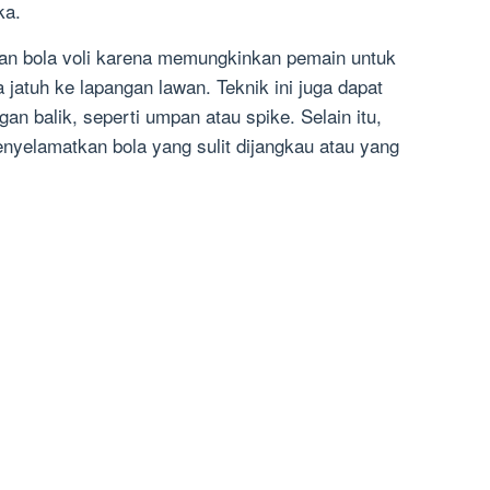
ka.
nan bola voli karena memungkinkan pemain untuk
jatuh ke lapangan lawan. Teknik ini juga dapat
n balik, seperti umpan atau spike. Selain itu,
enyelamatkan bola yang sulit dijangkau atau yang