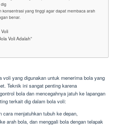
 dig
 konsentrasi yang tinggi agar dapat membaca arah
ngan benar.
Voli
ola Voli Adalah”
la voli yang digunakan untuk menerima bola yang
t. Teknik ini sangat penting karena
ntrol bola dan mencegahnya jatuh ke lapangan
ing terkait dig dalam bola voli:
n cara menjatuhkan tubuh ke depan,
e arah bola, dan menggali bola dengan telapak