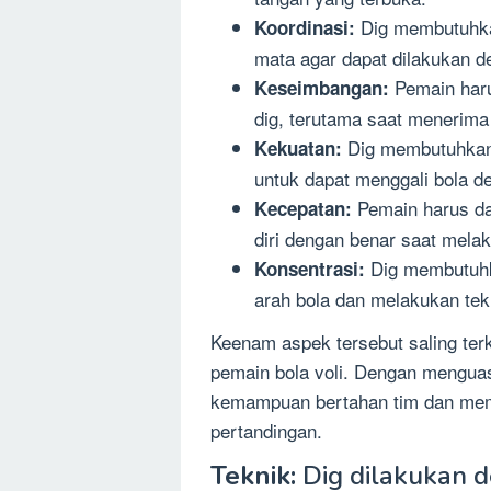
Dig membutuhkan
Koordinasi:
mata agar dapat dilakukan de
Pemain har
Keseimbangan:
dig, terutama saat menerima
Dig membutuhkan 
Kekuatan:
untuk dapat menggali bola d
Pemain harus da
Kecepatan:
diri dengan benar saat melak
Dig membutuhk
Konsentrasi:
arah bola dan melakukan tek
Keenam aspek tersebut saling terk
pemain bola voli. Dengan menguas
kemampuan bertahan tim dan me
pertandingan.
Teknik:
Dig dilakukan 