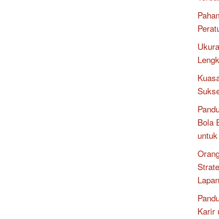
Paham
Perat
Ukura
Lengk
Kuasa
Sukse
Pandu
Bola 
untu
Orang
Strat
Lapa
Pandu
Karir