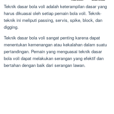
Teknik dasar bola voli adalah keterampilan dasar yang
harus dikuasai oleh setiap pemain bola voli. Teknik-
teknik ini meliputi passing, servis, spike, block, dan
digging.
Teknik dasar bola voli sangat penting karena dapat
menentukan kemenangan atau kekalahan dalam suatu
pertandingan. Pemain yang menguasai teknik dasar
bola voli dapat melakukan serangan yang efektif dan
bertahan dengan baik dari serangan lawan.