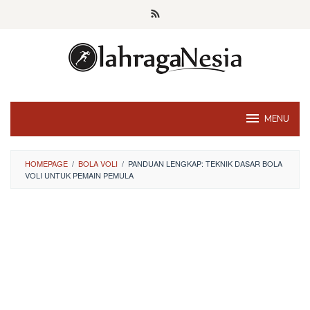
Skip
to
content
MENU
HOMEPAGE
/
BOLA VOLI
/
PANDUAN LENGKAP: TEKNIK DASAR BOLA
VOLI UNTUK PEMAIN PEMULA