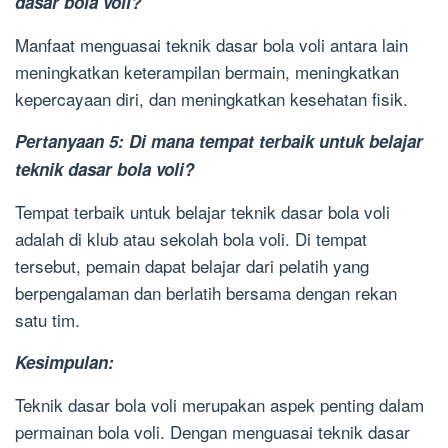
dasar bola voli?
Manfaat menguasai teknik dasar bola voli antara lain
meningkatkan keterampilan bermain, meningkatkan
kepercayaan diri, dan meningkatkan kesehatan fisik.
Pertanyaan 5: Di mana tempat terbaik untuk belajar
teknik dasar bola voli?
Tempat terbaik untuk belajar teknik dasar bola voli
adalah di klub atau sekolah bola voli. Di tempat
tersebut, pemain dapat belajar dari pelatih yang
berpengalaman dan berlatih bersama dengan rekan
satu tim.
Kesimpulan:
Teknik dasar bola voli merupakan aspek penting dalam
permainan bola voli. Dengan menguasai teknik dasar