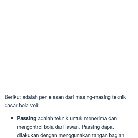
Berikut adalah penjelasan dari masing-masing teknik
dasar bola voli:
adalah teknik untuk menerima dan
Passing
mengontrol bola dari lawan. Passing dapat
dilakukan dengan menggunakan tangan bagian