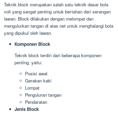
Teknik block merupakan salah satu teknik dasar bola
voli yang sangat penting untuk bertahan dari serangan
lawan. Block dilakukan dengan melompat dan
mengulurkan tangan di atas net untuk menghalangi bola
yang dipukul oleh lawan.
Komponen Block
Teknik block terdiri dari beberapa komponen
penting, yaitu:
Posisi awal
Gerakan kaki
Lompat
Penguluran tangan
Pendaratan
Jenis Block