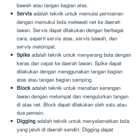
bawah atau tangan bagian atas.
adalah teknik untuk memulai permainan
Servis
dengan memukul bola melewati net ke daerah
lawan. Servis dapat dilakukan dengan berbagai
cara, seperti servis atas, servis bawah, dan
servis melompat.
adalah teknik untuk menyerang bola dengan
Spike
keras dan cepat ke daerah lawan. Spike dapat
dilakukan dengan menggunakan tangan bagian
atas atau tangan bagian samping.
adalah teknik untuk menahan serangan
Block
lawan dengan melompat dan mengulurkan tangan
di atas net. Block dapat dilakukan oleh satu atau
dua pemain.
adalah teknik untuk menyelamatkan bola
Digging
yang jatuh di daerah sendiri. Digging dapat