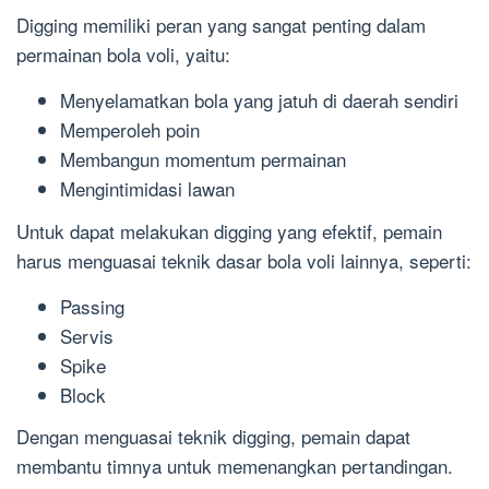
Digging memiliki peran yang sangat penting dalam
permainan bola voli, yaitu:
Menyelamatkan bola yang jatuh di daerah sendiri
Memperoleh poin
Membangun momentum permainan
Mengintimidasi lawan
Untuk dapat melakukan digging yang efektif, pemain
harus menguasai teknik dasar bola voli lainnya, seperti:
Passing
Servis
Spike
Block
Dengan menguasai teknik digging, pemain dapat
membantu timnya untuk memenangkan pertandingan.