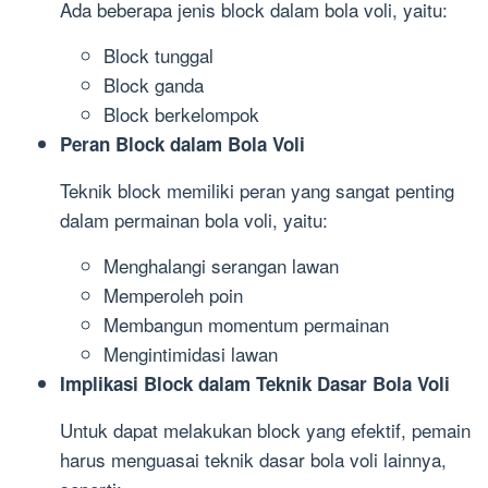
Ada beberapa jenis block dalam bola voli, yaitu:
Block tunggal
Block ganda
Block berkelompok
Peran Block dalam Bola Voli
Teknik block memiliki peran yang sangat penting
dalam permainan bola voli, yaitu:
Menghalangi serangan lawan
Memperoleh poin
Membangun momentum permainan
Mengintimidasi lawan
Implikasi Block dalam Teknik Dasar Bola Voli
Untuk dapat melakukan block yang efektif, pemain
harus menguasai teknik dasar bola voli lainnya,