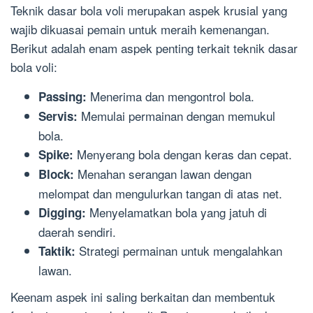
Teknik dasar bola voli merupakan aspek krusial yang
wajib dikuasai pemain untuk meraih kemenangan.
Berikut adalah enam aspek penting terkait teknik dasar
bola voli:
Menerima dan mengontrol bola.
Passing:
Memulai permainan dengan memukul
Servis:
bola.
Menyerang bola dengan keras dan cepat.
Spike:
Menahan serangan lawan dengan
Block:
melompat dan mengulurkan tangan di atas net.
Menyelamatkan bola yang jatuh di
Digging:
daerah sendiri.
Strategi permainan untuk mengalahkan
Taktik:
lawan.
Keenam aspek ini saling berkaitan dan membentuk