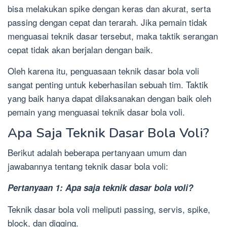
bisa melakukan spike dengan keras dan akurat, serta
passing dengan cepat dan terarah. Jika pemain tidak
menguasai teknik dasar tersebut, maka taktik serangan
cepat tidak akan berjalan dengan baik.
Oleh karena itu, penguasaan teknik dasar bola voli
sangat penting untuk keberhasilan sebuah tim. Taktik
yang baik hanya dapat dilaksanakan dengan baik oleh
pemain yang menguasai teknik dasar bola voli.
Apa Saja Teknik Dasar Bola Voli?
Berikut adalah beberapa pertanyaan umum dan
jawabannya tentang teknik dasar bola voli:
Pertanyaan 1: Apa saja teknik dasar bola voli?
Teknik dasar bola voli meliputi passing, servis, spike,
block, dan digging.