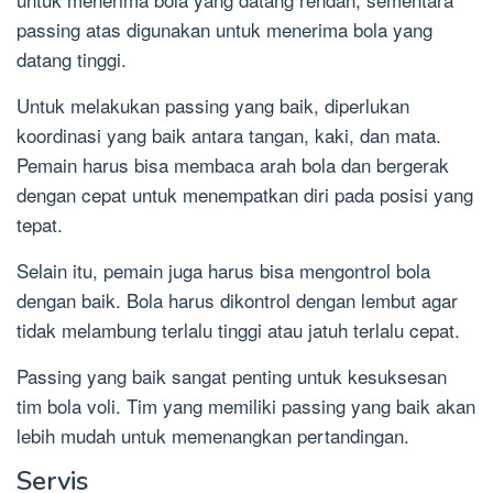
passing atas digunakan untuk menerima bola yang
datang tinggi.
Untuk melakukan passing yang baik, diperlukan
koordinasi yang baik antara tangan, kaki, dan mata.
Pemain harus bisa membaca arah bola dan bergerak
dengan cepat untuk menempatkan diri pada posisi yang
tepat.
Selain itu, pemain juga harus bisa mengontrol bola
dengan baik. Bola harus dikontrol dengan lembut agar
tidak melambung terlalu tinggi atau jatuh terlalu cepat.
Passing yang baik sangat penting untuk kesuksesan
tim bola voli. Tim yang memiliki passing yang baik akan
lebih mudah untuk memenangkan pertandingan.
Servis