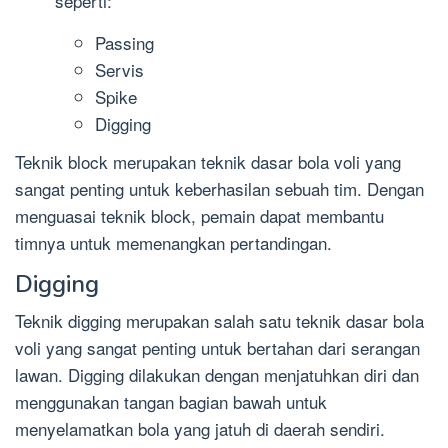
seperti:
Passing
Servis
Spike
Digging
Teknik block merupakan teknik dasar bola voli yang
sangat penting untuk keberhasilan sebuah tim. Dengan
menguasai teknik block, pemain dapat membantu
timnya untuk memenangkan pertandingan.
Digging
Teknik digging merupakan salah satu teknik dasar bola
voli yang sangat penting untuk bertahan dari serangan
lawan. Digging dilakukan dengan menjatuhkan diri dan
menggunakan tangan bagian bawah untuk
menyelamatkan bola yang jatuh di daerah sendiri.