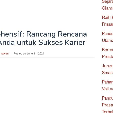
Sejar
Olahr
Raih 
Frisia
hensif: Rancang Rencana
Pandu
Utama
Anda untuk Sukses Karier
Beren
rmawan
Posted on
June 11, 2024
Prest
Jurus
Smash
Paham
Voli 
Pandu
Prasa
Terba