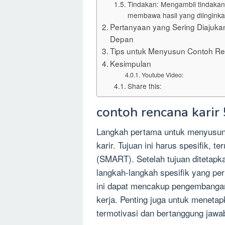
Tindakan: Mengambil tindaka
membawa hasil yang diinginka
Pertanyaan yang Sering Diajuka
Depan
Tips untuk Menyusun Contoh Re
Kesimpulan
Youtube Video:
Share this:
contoh rencana karir
Langkah pertama untuk menyusun r
karir. Tujuan ini harus spesifik, t
(SMART). Setelah tujuan ditetapka
langkah-langkah spesifik yang pe
ini dapat mencakup pengembangan
kerja. Penting juga untuk menetap
termotivasi dan bertanggung jawa