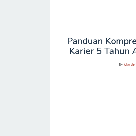
Panduan Kompre
Karier 5 Tahun 
By
joko de