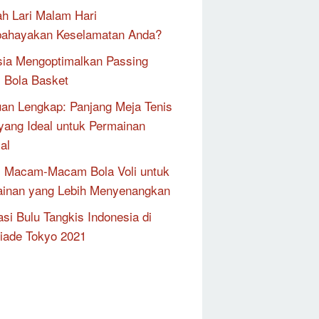
h Lari Malam Hari
ahayakan Keselamatan Anda?
ia Mengoptimalkan Passing
 Bola Basket
an Lengkap: Panjang Meja Tenis
yang Ideal untuk Permainan
al
i Macam-Macam Bola Voli untuk
inan yang Lebih Menyenangkan
asi Bulu Tangkis Indonesia di
iade Tokyo 2021