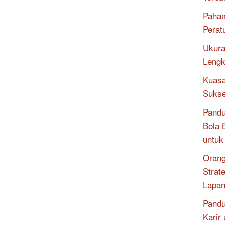
Paham
Perat
Ukura
Lengk
Kuasa
Sukse
Pandu
Bola 
untu
Orang
Strat
Lapa
Pandu
Karir