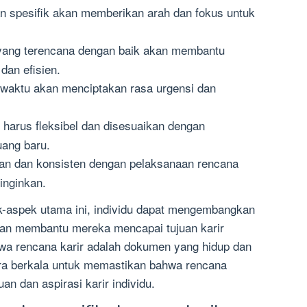
an spesifik akan memberikan arah dan fokus untuk
ang terencana dengan baik akan membantu
 dan efisien.
waktu akan menciptakan rasa urgensi dan
 harus fleksibel dan disesuaikan dengan
uang baru.
an dan konsisten dengan pelaksanaan rencana
inginkan.
aspek utama ini, individu dapat mengembangkan
akan membantu mereka mencapai tujuan karir
hwa rencana karir adalah dokumen yang hidup dan
cara berkala untuk memastikan bahwa rencana
an dan aspirasi karir individu.