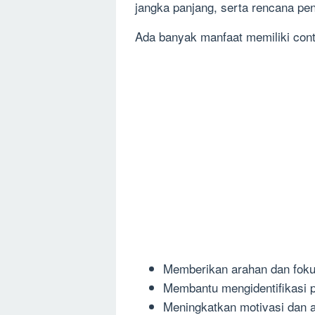
jangka panjang, serta rencana pe
Ada banyak manfaat memiliki conto
Memberikan arahan dan foku
Membantu mengidentifikasi p
Meningkatkan motivasi dan a