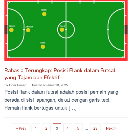
Rahasia Terungkap: Posisi Flank dalam Futsal
yang Tajam dan Efektif
By
Doni Alonso
Posted on
June 20, 2025
Posisi flank dalam futsal adalah posisi pemain yang
berada di sisi lapangan, dekat dengan garis tepi.
Pemain flank bertugas untuk […]
Prev
1
2
3
4
5
…
23
Next