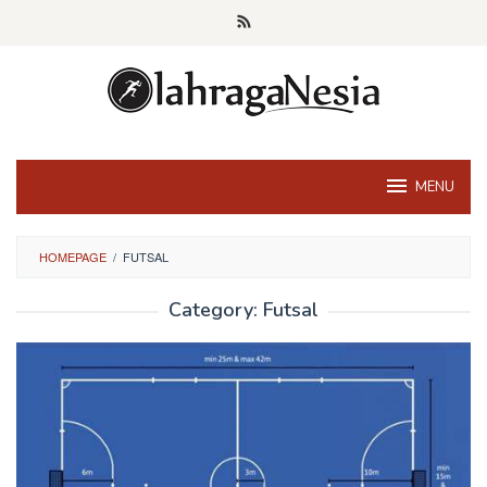
Skip
to
content
MENU
HOMEPAGE
/
FUTSAL
Category:
Futsal