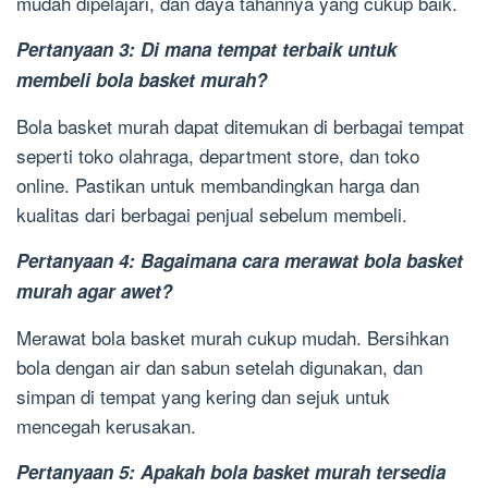
mudah dipelajari, dan daya tahannya yang cukup baik.
Pertanyaan 3: Di mana tempat terbaik untuk
membeli bola basket murah?
Bola basket murah dapat ditemukan di berbagai tempat
seperti toko olahraga, department store, dan toko
online. Pastikan untuk membandingkan harga dan
kualitas dari berbagai penjual sebelum membeli.
Pertanyaan 4: Bagaimana cara merawat bola basket
murah agar awet?
Merawat bola basket murah cukup mudah. Bersihkan
bola dengan air dan sabun setelah digunakan, dan
simpan di tempat yang kering dan sejuk untuk
mencegah kerusakan.
Pertanyaan 5: Apakah bola basket murah tersedia