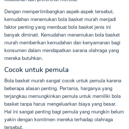
Dengan mempertimbangkan aspek-aspek tersebut,
kemudahan menemukan bola basket murah menjadi
faktor penting yang membuat bola basket jenis ini
banyak diminati. Kemudahan menemukan bola basket
murah memberikan kemudahan dan kenyamanan bagi
konsumen dalam mendapatkan sarana olahraga yang
mereka butuhkan.
Cocok untuk pemula
Bola basket murah sangat cocok untuk pemula karena
beberapa alasan penting. Pertama, harganya yang
terjangkau memungkinkan pemula untuk memiliki bola
basket tanpa harus mengeluarkan biaya yang besar.
Hal ini sangat penting bagi pemula yang mungkin belum
yakin dengan komitmen mereka terhadap olahraga
tersebut.