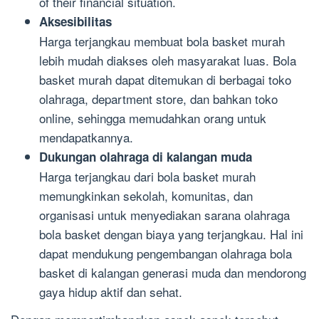
of their financial situation.
Aksesibilitas
Harga terjangkau membuat bola basket murah
lebih mudah diakses oleh masyarakat luas. Bola
basket murah dapat ditemukan di berbagai toko
olahraga, department store, dan bahkan toko
online, sehingga memudahkan orang untuk
mendapatkannya.
Dukungan olahraga di kalangan muda
Harga terjangkau dari bola basket murah
memungkinkan sekolah, komunitas, dan
organisasi untuk menyediakan sarana olahraga
bola basket dengan biaya yang terjangkau. Hal ini
dapat mendukung pengembangan olahraga bola
basket di kalangan generasi muda dan mendorong
gaya hidup aktif dan sehat.