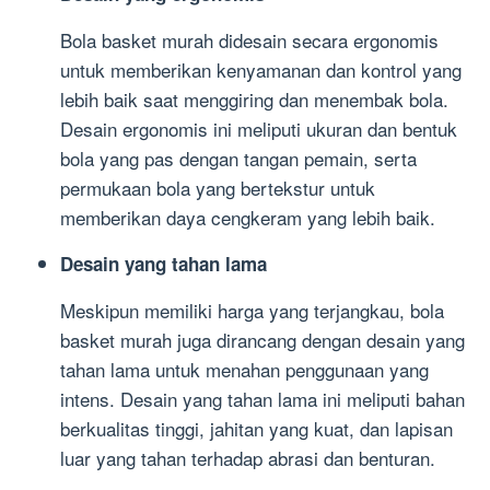
Bola basket murah didesain secara ergonomis
untuk memberikan kenyamanan dan kontrol yang
lebih baik saat menggiring dan menembak bola.
Desain ergonomis ini meliputi ukuran dan bentuk
bola yang pas dengan tangan pemain, serta
permukaan bola yang bertekstur untuk
memberikan daya cengkeram yang lebih baik.
Desain yang tahan lama
Meskipun memiliki harga yang terjangkau, bola
basket murah juga dirancang dengan desain yang
tahan lama untuk menahan penggunaan yang
intens. Desain yang tahan lama ini meliputi bahan
berkualitas tinggi, jahitan yang kuat, dan lapisan
luar yang tahan terhadap abrasi dan benturan.