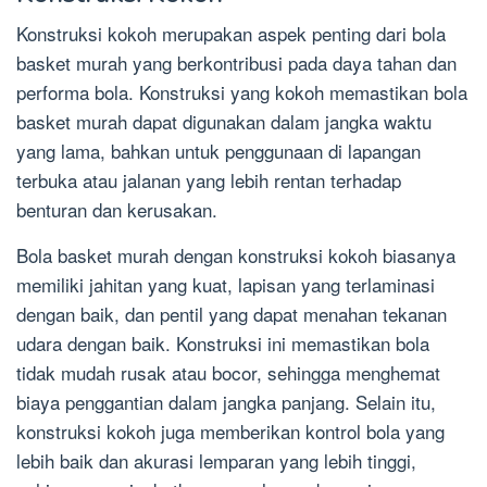
Konstruksi kokoh merupakan aspek penting dari bola
basket murah yang berkontribusi pada daya tahan dan
performa bola. Konstruksi yang kokoh memastikan bola
basket murah dapat digunakan dalam jangka waktu
yang lama, bahkan untuk penggunaan di lapangan
terbuka atau jalanan yang lebih rentan terhadap
benturan dan kerusakan.
Bola basket murah dengan konstruksi kokoh biasanya
memiliki jahitan yang kuat, lapisan yang terlaminasi
dengan baik, dan pentil yang dapat menahan tekanan
udara dengan baik. Konstruksi ini memastikan bola
tidak mudah rusak atau bocor, sehingga menghemat
biaya penggantian dalam jangka panjang. Selain itu,
konstruksi kokoh juga memberikan kontrol bola yang
lebih baik dan akurasi lemparan yang lebih tinggi,