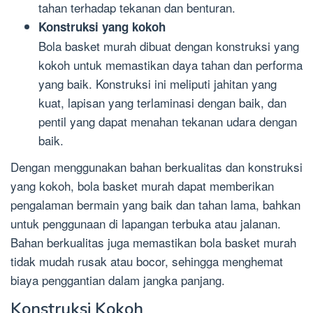
tahan terhadap tekanan dan benturan.
Konstruksi yang kokoh
Bola basket murah dibuat dengan konstruksi yang
kokoh untuk memastikan daya tahan dan performa
yang baik. Konstruksi ini meliputi jahitan yang
kuat, lapisan yang terlaminasi dengan baik, dan
pentil yang dapat menahan tekanan udara dengan
baik.
Dengan menggunakan bahan berkualitas dan konstruksi
yang kokoh, bola basket murah dapat memberikan
pengalaman bermain yang baik dan tahan lama, bahkan
untuk penggunaan di lapangan terbuka atau jalanan.
Bahan berkualitas juga memastikan bola basket murah
tidak mudah rusak atau bocor, sehingga menghemat
biaya penggantian dalam jangka panjang.
Konstruksi Kokoh