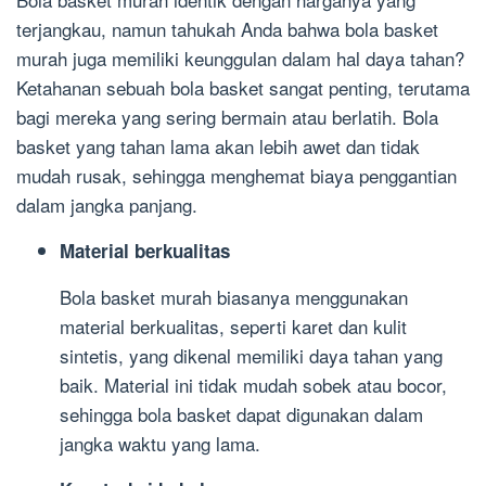
terjangkau, namun tahukah Anda bahwa bola basket
murah juga memiliki keunggulan dalam hal daya tahan?
Ketahanan sebuah bola basket sangat penting, terutama
bagi mereka yang sering bermain atau berlatih. Bola
basket yang tahan lama akan lebih awet dan tidak
mudah rusak, sehingga menghemat biaya penggantian
dalam jangka panjang.
Material berkualitas
Bola basket murah biasanya menggunakan
material berkualitas, seperti karet dan kulit
sintetis, yang dikenal memiliki daya tahan yang
baik. Material ini tidak mudah sobek atau bocor,
sehingga bola basket dapat digunakan dalam
jangka waktu yang lama.