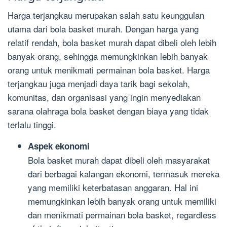
Harga terjangkau merupakan salah satu keunggulan
utama dari bola basket murah. Dengan harga yang
relatif rendah, bola basket murah dapat dibeli oleh lebih
banyak orang, sehingga memungkinkan lebih banyak
orang untuk menikmati permainan bola basket. Harga
terjangkau juga menjadi daya tarik bagi sekolah,
komunitas, dan organisasi yang ingin menyediakan
sarana olahraga bola basket dengan biaya yang tidak
terlalu tinggi.
Aspek ekonomi
Bola basket murah dapat dibeli oleh masyarakat
dari berbagai kalangan ekonomi, termasuk mereka
yang memiliki keterbatasan anggaran. Hal ini
memungkinkan lebih banyak orang untuk memiliki
dan menikmati permainan bola basket, regardless