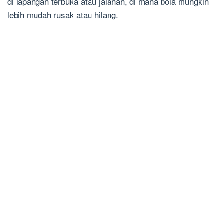
di lapangan terbuka atau jalanan, di mana bola mungkin
lebih mudah rusak atau hilang.