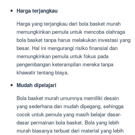
Harga terjangkau
Harga yang terjangkau dari bola basket murah
memungkinkan pemula untuk mencoba olahraga
bola basket tanpa harus melakukan investasi yang
besar. Hal ini mengurangi risiko finansial dan
memungkinkan pemula untuk fokus pada
pengembangan keterampilan mereka tanpa
khawatir tentang biaya.
Mudah dipelajari
Bola basket murah umumnya memiliki desain
yang sederhana dan mudah dipegang, sehingga
cocok untuk pemula yang masih belajar dasar-
dasar permainan bola basket. Bola yang lebih
murah biasanya terbuat dari material yang lebih