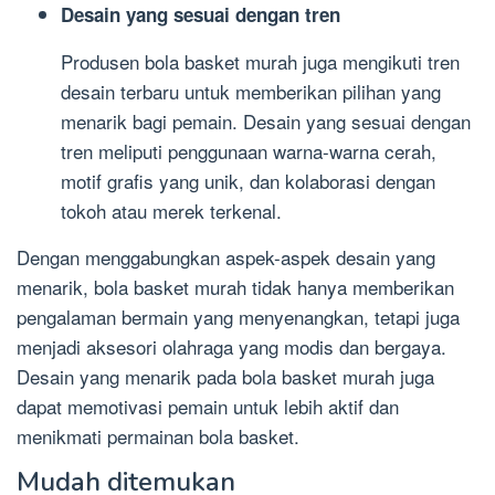
Desain yang sesuai dengan tren
Produsen bola basket murah juga mengikuti tren
desain terbaru untuk memberikan pilihan yang
menarik bagi pemain. Desain yang sesuai dengan
tren meliputi penggunaan warna-warna cerah,
motif grafis yang unik, dan kolaborasi dengan
tokoh atau merek terkenal.
Dengan menggabungkan aspek-aspek desain yang
menarik, bola basket murah tidak hanya memberikan
pengalaman bermain yang menyenangkan, tetapi juga
menjadi aksesori olahraga yang modis dan bergaya.
Desain yang menarik pada bola basket murah juga
dapat memotivasi pemain untuk lebih aktif dan
menikmati permainan bola basket.
Mudah ditemukan