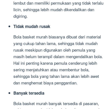
lembut dan memiliki permukaan yang tidak terlalu
licin, sehingga lebih mudah dikendalikan dan
digiring.
Tidak mudah rusak
Bola basket murah biasanya dibuat dari material
yang cukup tahan lama, sehingga tidak mudah
rusak meskipun digunakan oleh pemula yang
masih belum terampil dalam mengendalikan bola.
Hal ini penting karena pemula cenderung lebih
sering menjatuhkan atau membentur bola,
sehingga bola yang tahan lama akan lebih awet
dan menghemat biaya penggantian.
Banyak tersedia
Bola basket murah banyak tersedia di pasaran,