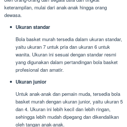
keterampilan, mulai dari anak-anak hingga orang
dewasa.
Ukuran standar
Bola basket murah tersedia dalam ukuran standar,
yaitu ukuran 7 untuk pria dan ukuran 6 untuk
wanita. Ukuran ini sesuai dengan standar resmi
yang digunakan dalam pertandingan bola basket
profesional dan amatir.
Ukuran junior
Untuk anak-anak dan pemain muda, tersedia bola
basket murah dengan ukuran junior, yaitu ukuran 5
dan 4. Ukuran ini lebih kecil dan lebih ringan,
sehingga lebih mudah dipegang dan dikendalikan
oleh tangan anak-anak.