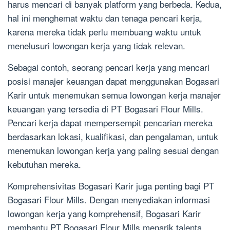
harus mencari di banyak platform yang berbeda. Kedua,
hal ini menghemat waktu dan tenaga pencari kerja,
karena mereka tidak perlu membuang waktu untuk
menelusuri lowongan kerja yang tidak relevan.
Sebagai contoh, seorang pencari kerja yang mencari
posisi manajer keuangan dapat menggunakan Bogasari
Karir untuk menemukan semua lowongan kerja manajer
keuangan yang tersedia di PT Bogasari Flour Mills.
Pencari kerja dapat mempersempit pencarian mereka
berdasarkan lokasi, kualifikasi, dan pengalaman, untuk
menemukan lowongan kerja yang paling sesuai dengan
kebutuhan mereka.
Komprehensivitas Bogasari Karir juga penting bagi PT
Bogasari Flour Mills. Dengan menyediakan informasi
lowongan kerja yang komprehensif, Bogasari Karir
membantu PT Bogasari Flour Mills menarik talenta