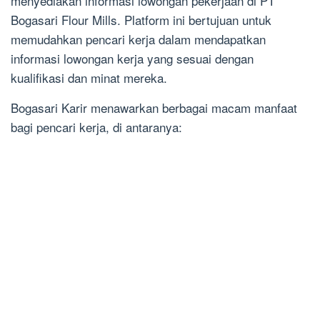
menyediakan informasi lowongan pekerjaan di PT
Bogasari Flour Mills. Platform ini bertujuan untuk
memudahkan pencari kerja dalam mendapatkan
informasi lowongan kerja yang sesuai dengan
kualifikasi dan minat mereka.
Bogasari Karir menawarkan berbagai macam manfaat
bagi pencari kerja, di antaranya: