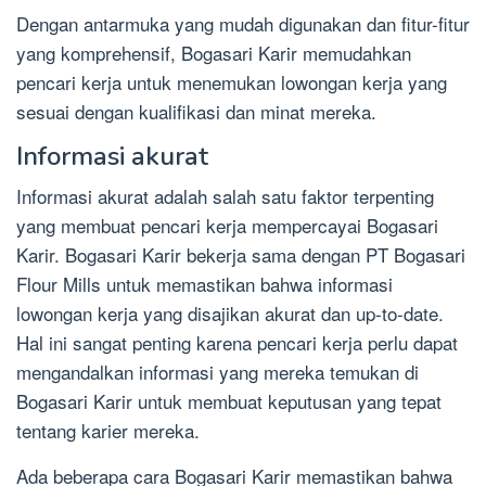
Dengan antarmuka yang mudah digunakan dan fitur-fitur
yang komprehensif, Bogasari Karir memudahkan
pencari kerja untuk menemukan lowongan kerja yang
sesuai dengan kualifikasi dan minat mereka.
Informasi akurat
Informasi akurat adalah salah satu faktor terpenting
yang membuat pencari kerja mempercayai Bogasari
Karir. Bogasari Karir bekerja sama dengan PT Bogasari
Flour Mills untuk memastikan bahwa informasi
lowongan kerja yang disajikan akurat dan up-to-date.
Hal ini sangat penting karena pencari kerja perlu dapat
mengandalkan informasi yang mereka temukan di
Bogasari Karir untuk membuat keputusan yang tepat
tentang karier mereka.
Ada beberapa cara Bogasari Karir memastikan bahwa