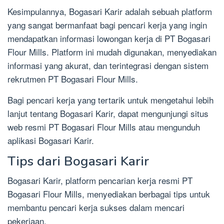
Kesimpulannya, Bogasari Karir adalah sebuah platform
yang sangat bermanfaat bagi pencari kerja yang ingin
mendapatkan informasi lowongan kerja di PT Bogasari
Flour Mills. Platform ini mudah digunakan, menyediakan
informasi yang akurat, dan terintegrasi dengan sistem
rekrutmen PT Bogasari Flour Mills.
Bagi pencari kerja yang tertarik untuk mengetahui lebih
lanjut tentang Bogasari Karir, dapat mengunjungi situs
web resmi PT Bogasari Flour Mills atau mengunduh
aplikasi Bogasari Karir.
Tips dari Bogasari Karir
Bogasari Karir, platform pencarian kerja resmi PT
Bogasari Flour Mills, menyediakan berbagai tips untuk
membantu pencari kerja sukses dalam mencari
pekerjaan.