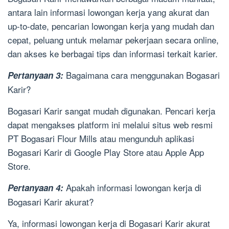
antara lain informasi lowongan kerja yang akurat dan
up-to-date, pencarian lowongan kerja yang mudah dan
cepat, peluang untuk melamar pekerjaan secara online,
dan akses ke berbagai tips dan informasi terkait karier.
Bagaimana cara menggunakan Bogasari
Pertanyaan 3:
Karir?
Bogasari Karir sangat mudah digunakan. Pencari kerja
dapat mengakses platform ini melalui situs web resmi
PT Bogasari Flour Mills atau mengunduh aplikasi
Bogasari Karir di Google Play Store atau Apple App
Store.
Apakah informasi lowongan kerja di
Pertanyaan 4:
Bogasari Karir akurat?
Ya, informasi lowongan kerja di Bogasari Karir akurat