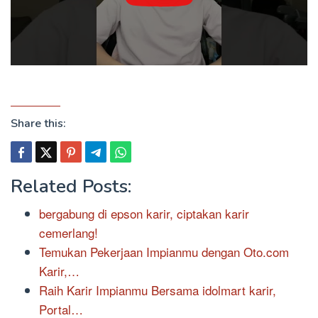
Share this:
Related Posts:
bergabung di epson karir, ciptakan karir
cemerlang!
Temukan Pekerjaan Impianmu dengan Oto.com
Karir,…
Raih Karir Impianmu Bersama idolmart karir,
Portal…