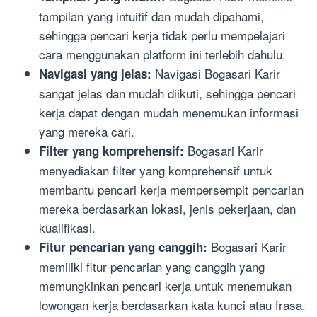
tampilan yang intuitif dan mudah dipahami,
sehingga pencari kerja tidak perlu mempelajari
cara menggunakan platform ini terlebih dahulu.
Navigasi Bogasari Karir
Navigasi yang jelas:
sangat jelas dan mudah diikuti, sehingga pencari
kerja dapat dengan mudah menemukan informasi
yang mereka cari.
Bogasari Karir
Filter yang komprehensif:
menyediakan filter yang komprehensif untuk
membantu pencari kerja mempersempit pencarian
mereka berdasarkan lokasi, jenis pekerjaan, dan
kualifikasi.
Bogasari Karir
Fitur pencarian yang canggih:
memiliki fitur pencarian yang canggih yang
memungkinkan pencari kerja untuk menemukan
lowongan kerja berdasarkan kata kunci atau frasa.