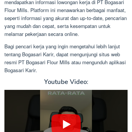
mendapatkan informasi lowongan kerja di PT Bogasari
Flour Mills. Platform ini menawarkan berbagai manfaat,
seperti informasi yang akurat dan up-to-date, pencarian
yang mudah dan cepat, serta kesempatan untuk
melamar pekerjaan secara online.
Bagi pencari kerja yang ingin mengetahui lebih lanjut
tentang Bogasari Karir, dapat mengunjungi situs web
resmi PT Bogasari Flour Mills atau mengunduh aplikasi
Bogasari Karir.
Youtube Video: