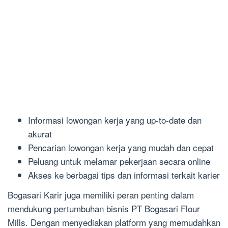
Informasi lowongan kerja yang up-to-date dan
akurat
Pencarian lowongan kerja yang mudah dan cepat
Peluang untuk melamar pekerjaan secara online
Akses ke berbagai tips dan informasi terkait karier
Bogasari Karir juga memiliki peran penting dalam
mendukung pertumbuhan bisnis PT Bogasari Flour
Mills. Dengan menyediakan platform yang memudahkan