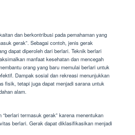
rkaitan dan berkontribusi pada pemahaman yang
masuk gerak”. Sebagai contoh, jenis gerak
 dapat diperoleh dari berlari. Teknik berlari
aksimalkan manfaat kesehatan dan mencegah
membantu orang yang baru memulai berlari untuk
ektif. Dampak sosial dan rekreasi menunjukkan
s fisik, tetapi juga dapat menjadi sarana untuk
ndahan alam.
n “berlari termasuk gerak” karena menentukan
vitas berlari. Gerak dapat diklasifikasikan menjadi