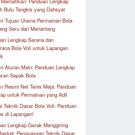
 Mematikan: Panduan Lengkap
 Bulu Tangkis yang Dahsyat
i Tujuan Utama Permainan Bola
yang Seru dan Menantang
an Lengkap Sarana dan
rana Bola Voli untuk Lapangan
ik
i Aturan Main: Panduan Lengkap
uran Sepak Bola
n Resmi Net Tenis Meja: Panduan
ap untuk Permainan yang Adil
i Teknik Dasar Bola Voli: Panduan
s di Lapangan!
an Lengkap Gerak Menggiring
Basket: Penguasaan Teknik Dasar