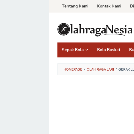
Skip
Tentang Kami
Kontak Kami
D
to
content
Sepak Bola
Bola Basket
Bu
HOMEPAGE
/
OLAH RAGA LARI
/
GERAK L