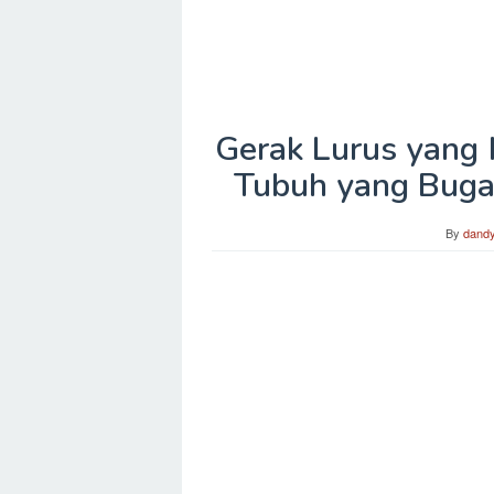
Gerak Lurus yang 
Tubuh yang Bugar
By
dandy