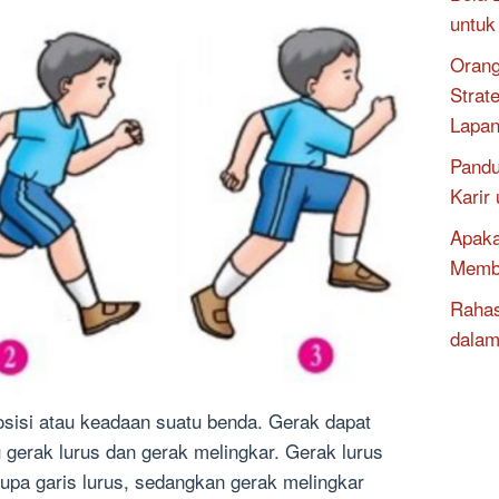
untu
Orang
Strat
Lapa
Pandu
Karir
Apaka
Memb
Rahas
dalam
sisi atau keadaan suatu benda. Gerak dapat
u gerak lurus dan gerak melingkar. Gerak lurus
rupa garis lurus, sedangkan gerak melingkar