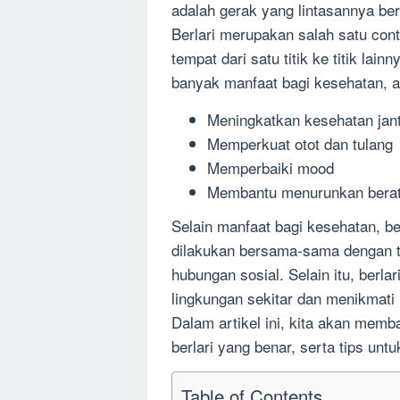
adalah gerak yang lintasannya ber
Berlari merupakan salah satu conto
tempat dari satu titik ke titik lai
banyak manfaat bagi kesehatan, an
Meningkatkan kesehatan jan
Memperkuat otot dan tulang
Memperbaiki mood
Membantu menurunkan bera
Selain manfaat bagi kesehatan, ber
dilakukan bersama-sama dengan t
hubungan sosial. Selain itu, berl
lingkungan sekitar dan menikmati
Dalam artikel ini, kita akan memba
berlari yang benar, serta tips unt
Table of Contents