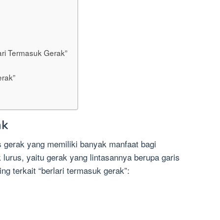
ri Termasuk Gerak”
erak”
ak
s gerak yang memiliki banyak manfaat bagi
 lurus, yaitu gerak yang lintasannya berupa garis
ing terkait “berlari termasuk gerak”: