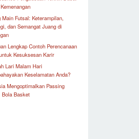
k Kemenangan
 Main Futsal: Keterampilan,
egi, dan Semangat Juang di
ngan
an Lengkap Contoh Perencanaan
 untuk Kesuksesan Karir
h Lari Malam Hari
ahayakan Keselamatan Anda?
ia Mengoptimalkan Passing
 Bola Basket