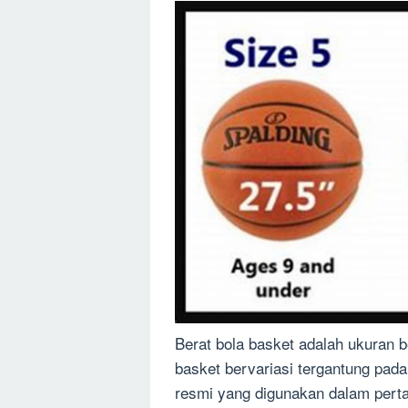
Berat bola basket adalah ukuran b
basket bervariasi tergantung pada
resmi yang digunakan dalam perta