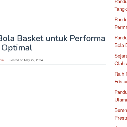
Pandu
Tangk
Pandu
Perma
Bola Basket untuk Performa
Pand
Bola 
Optimal
Sejar
min
Posted on
May 27, 2024
Olahr
Raih 
Frisia
Pandu
Utama
Beren
Prest