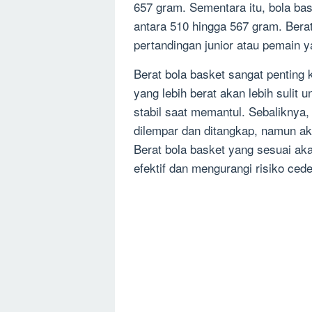
657 gram. Sementara itu, bola bas
antara 510 hingga 567 gram. Berat
pertandingan junior atau pemain y
Berat bola basket sangat penting
yang lebih berat akan lebih sulit 
stabil saat memantul. Sebaliknya,
dilempar dan ditangkap, namun aka
Berat bola basket yang sesuai a
efektif dan mengurangi risiko cede