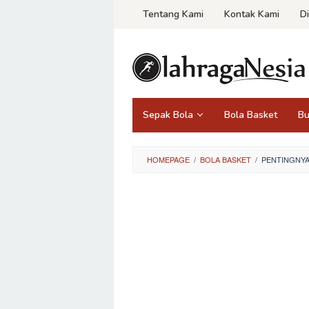
Skip
Tentang Kami
Kontak Kami
D
to
content
Sepak Bola
Bola Basket
Bu
HOMEPAGE
/
BOLA BASKET
/
PENTINGNYA