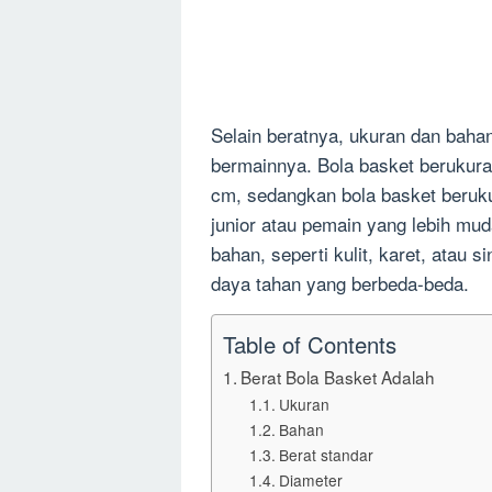
Selain beratnya, ukuran dan baha
bermainnya. Bola basket berukura
cm, sedangkan bola basket beruku
junior atau pemain yang lebih mud
bahan, seperti kulit, karet, atau
daya tahan yang berbeda-beda.
Table of Contents
Berat Bola Basket Adalah
Ukuran
Bahan
Berat standar
Diameter