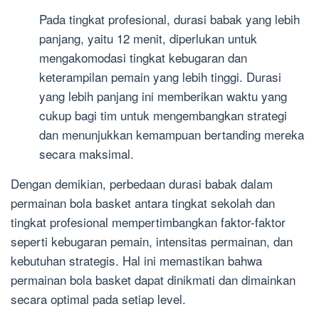
Pada tingkat profesional, durasi babak yang lebih
panjang, yaitu 12 menit, diperlukan untuk
mengakomodasi tingkat kebugaran dan
keterampilan pemain yang lebih tinggi. Durasi
yang lebih panjang ini memberikan waktu yang
cukup bagi tim untuk mengembangkan strategi
dan menunjukkan kemampuan bertanding mereka
secara maksimal.
Dengan demikian, perbedaan durasi babak dalam
permainan bola basket antara tingkat sekolah dan
tingkat profesional mempertimbangkan faktor-faktor
seperti kebugaran pemain, intensitas permainan, dan
kebutuhan strategis. Hal ini memastikan bahwa
permainan bola basket dapat dinikmati dan dimainkan
secara optimal pada setiap level.