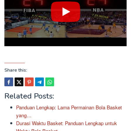
Share this:
Related Posts:
Panduan Lengkap: Lama Permainan Bola Basket
yang…
Durasi Waktu Basket: Panduan Lengkap untuk
Waktu Bola Basket