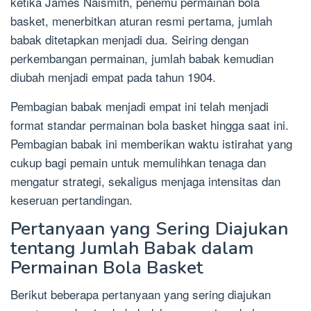
ketika James Naismith, penemu permainan bola
basket, menerbitkan aturan resmi pertama, jumlah
babak ditetapkan menjadi dua. Seiring dengan
perkembangan permainan, jumlah babak kemudian
diubah menjadi empat pada tahun 1904.
Pembagian babak menjadi empat ini telah menjadi
format standar permainan bola basket hingga saat ini.
Pembagian babak ini memberikan waktu istirahat yang
cukup bagi pemain untuk memulihkan tenaga dan
mengatur strategi, sekaligus menjaga intensitas dan
keseruan pertandingan.
Pertanyaan yang Sering Diajukan
tentang Jumlah Babak dalam
Permainan Bola Basket
Berikut beberapa pertanyaan yang sering diajukan