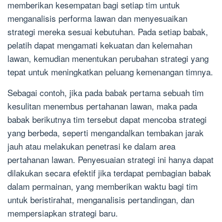
memberikan kesempatan bagi setiap tim untuk
menganalisis performa lawan dan menyesuaikan
strategi mereka sesuai kebutuhan. Pada setiap babak,
pelatih dapat mengamati kekuatan dan kelemahan
lawan, kemudian menentukan perubahan strategi yang
tepat untuk meningkatkan peluang kemenangan timnya.
Sebagai contoh, jika pada babak pertama sebuah tim
kesulitan menembus pertahanan lawan, maka pada
babak berikutnya tim tersebut dapat mencoba strategi
yang berbeda, seperti mengandalkan tembakan jarak
jauh atau melakukan penetrasi ke dalam area
pertahanan lawan. Penyesuaian strategi ini hanya dapat
dilakukan secara efektif jika terdapat pembagian babak
dalam permainan, yang memberikan waktu bagi tim
untuk beristirahat, menganalisis pertandingan, dan
mempersiapkan strategi baru.