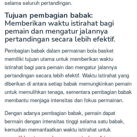
selama seluruh pertandingan.
Tujuan pembagian babak:
Memberikan waktu istirahat bagi
pemain dan mengatur jalannya
pertandingan secara lebih efektif.
Pembagian babak dalam permainan bola basket
memiliki tujuan utama untuk memberikan waktu
istirahat bagi para pemain dan mengatur jalannya
pertandingan secara lebih efektif. Waktu istirahat yang
diberikan di antara setiap babak memungkinkan pemain
untuk memulihkan tenaga, sementara pembagian babak
membantu menjaga intensitas dan fokus permainan.
Dengan adanya pembagian babak, pemain dapat
bermain dengan intensitas tinggi selama satu babak,
kemudian memanfaatkan waktu istirahat untuk