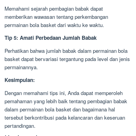
Memahami sejarah pembagian babak dapat
memberikan wawasan tentang perkembangan
permainan bola basket dari waktu ke waktu.
Tip 5: Amati Perbedaan Jumlah Babak
Perhatikan bahwa jumlah babak dalam permainan bola
basket dapat bervariasi tergantung pada level dan jenis
permainannya.
Kesimpulan:
Dengan memahami tips ini, Anda dapat memperoleh
pemahaman yang lebih baik tentang pembagian babak
dalam permainan bola basket dan bagaimana hal
tersebut berkontribusi pada kelancaran dan keseruan
pertandingan.