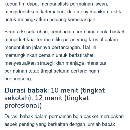
kedua tim dapat menganalisis permainan lawan,
mengidentifikasi kelemahan, dan menyesuaikan taktik
untuk meningkatkan peluang kemenangan.
Secara keseluruhan, pembagian permainan bola basket
menjadi 4 kuarter memiliki peran yang krusial dalam
menentukan jalannya pertandingan. Hal ini
memungkinkan pemain untuk beristirahat,
menyesuaikan strategi, dan menjaga intensitas
permainan tetap tinggi selama pertandingan
berlangsung.
Durasi babak:
10 menit (tingkat
sekolah), 12 menit (tingkat
profesional)
Durasi babak dalam permainan bola basket merupakan
aspek penting yang berkaitan dengan jumlah babak