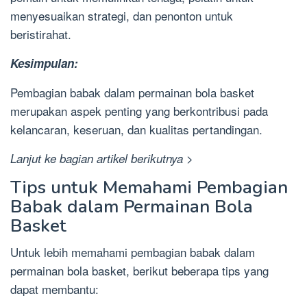
menyesuaikan strategi, dan penonton untuk
beristirahat.
Kesimpulan:
Pembagian babak dalam permainan bola basket
merupakan aspek penting yang berkontribusi pada
kelancaran, keseruan, dan kualitas pertandingan.
Lanjut ke bagian artikel berikutnya >
Tips untuk Memahami Pembagian
Babak dalam Permainan Bola
Basket
Untuk lebih memahami pembagian babak dalam
permainan bola basket, berikut beberapa tips yang
dapat membantu: