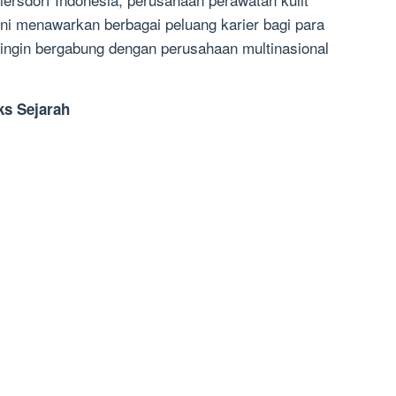
ini menawarkan berbagai peluang karier bagi para
 ingin bergabung dengan perusahaan multinasional
ks Sejarah