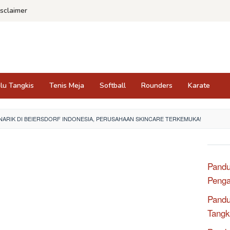
isclaimer
lu Tangkis
Tenis Meja
Softball
Rounders
Karate
NARIK DI BEIERSDORF INDONESIA, PERUSAHAAN SKINCARE TERKEMUKA!
Pandu
Penga
Pandu
Tangk