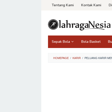
Skip
Tentang Kami
Kontak Kami
D
to
content
Sepak Bola
Bola Basket
Bu
HOMEPAGE
/
KARIR
/
PELUANG KARIR ME