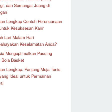
egi, dan Semangat Juang di
ngan
an Lengkap Contoh Perencanaan
 untuk Kesuksesan Karir
h Lari Malam Hari
ahayakan Keselamatan Anda?
ia Mengoptimalkan Passing
 Bola Basket
an Lengkap: Panjang Meja Tenis
yang Ideal untuk Permainan
al