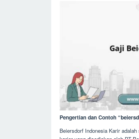
Pengertian dan Contoh “beiersdo
Beiersdorf Indonesia Karir adala
karier yang disediakan oleh PT Be