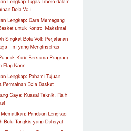
an Lengkap Tugas Libero dalam
inan Bola Voli
uan Lengkap: Cara Memegang
Basket untuk Kontrol Maksimal
ah Singkat Bola Voli: Perjalanan
aga Tim yang Menginspirasi
Puncak Karir Bersama Program
n Flag Karir
an Lengkap: Pahami Tujuan
 Permainan Bola Basket
ang Gaya: Kuasai Teknik, Raih
asi
 Mematikan: Panduan Lengkap
 Bulu Tangkis yang Dahsyat