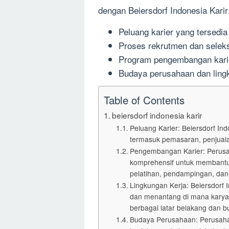
dengan Beiersdorf Indonesia Karir
Peluang karier yang tersedia
Proses rekrutmen dan seleks
Program pengembangan kari
Budaya perusahaan dan ling
Table of Contents
beiersdorf indonesia karir
Peluang Karier: Beiersdorf In
termasuk pemasaran, penjual
Pengembangan Karier: Perusa
komprehensif untuk membantu
pelatihan, pendampingan, dan 
Lingkungan Kerja: Beiersdorf 
dan menantang di mana karyaw
berbagai latar belakang dan b
Budaya Perusahaan: Perusahaa