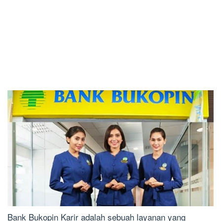
Bank Bukopin Karir adalah sebuah layanan yang