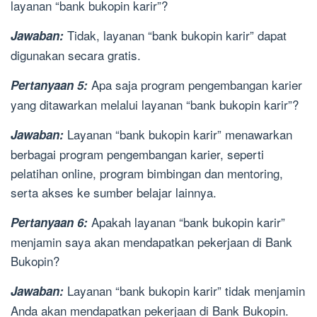
layanan “bank bukopin karir”?
Tidak, layanan “bank bukopin karir” dapat
Jawaban:
digunakan secara gratis.
Apa saja program pengembangan karier
Pertanyaan 5:
yang ditawarkan melalui layanan “bank bukopin karir”?
Layanan “bank bukopin karir” menawarkan
Jawaban:
berbagai program pengembangan karier, seperti
pelatihan online, program bimbingan dan mentoring,
serta akses ke sumber belajar lainnya.
Apakah layanan “bank bukopin karir”
Pertanyaan 6:
menjamin saya akan mendapatkan pekerjaan di Bank
Bukopin?
Layanan “bank bukopin karir” tidak menjamin
Jawaban:
Anda akan mendapatkan pekerjaan di Bank Bukopin.