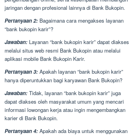
jaringan dengan profesional lainnya di Bank Bukopin.
Bagaimana cara mengakses layanan
Pertanyaan 2:
“bank bukopin karir”?
Layanan “bank bukopin karir” dapat diakses
Jawaban:
melalui situs web resmi Bank Bukopin atau melalui
aplikasi mobile Bank Bukopin Karir.
Apakah layanan “bank bukopin karir”
Pertanyaan 3:
hanya diperuntukkan bagi karyawan Bank Bukopin?
Tidak, layanan “bank bukopin karir” juga
Jawaban:
dapat diakses oleh masyarakat umum yang mencari
informasi lowongan kerja atau ingin mengembangkan
karier di Bank Bukopin.
Apakah ada biaya untuk menggunakan
Pertanyaan 4: