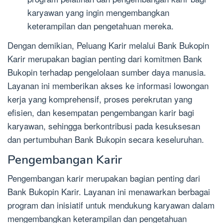
karyawan yang ingin mengembangkan
keterampilan dan pengetahuan mereka.
Dengan demikian, Peluang Karir melalui Bank Bukopin
Karir merupakan bagian penting dari komitmen Bank
Bukopin terhadap pengelolaan sumber daya manusia.
Layanan ini memberikan akses ke informasi lowongan
kerja yang komprehensif, proses perekrutan yang
efisien, dan kesempatan pengembangan karir bagi
karyawan, sehingga berkontribusi pada kesuksesan
dan pertumbuhan Bank Bukopin secara keseluruhan.
Pengembangan Karir
Pengembangan karir merupakan bagian penting dari
Bank Bukopin Karir. Layanan ini menawarkan berbagai
program dan inisiatif untuk mendukung karyawan dalam
mengembangkan keterampilan dan pengetahuan