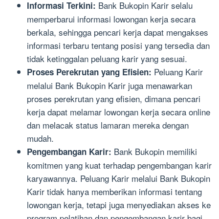
Bank Bukopin Karir selalu
Informasi Terkini:
memperbarui informasi lowongan kerja secara
berkala, sehingga pencari kerja dapat mengakses
informasi terbaru tentang posisi yang tersedia dan
tidak ketinggalan peluang karir yang sesuai.
Peluang Karir
Proses Perekrutan yang Efisien:
melalui Bank Bukopin Karir juga menawarkan
proses perekrutan yang efisien, dimana pencari
kerja dapat melamar lowongan kerja secara online
dan melacak status lamaran mereka dengan
mudah.
Bank Bukopin memiliki
Pengembangan Karir:
komitmen yang kuat terhadap pengembangan karir
karyawannya. Peluang Karir melalui Bank Bukopin
Karir tidak hanya memberikan informasi tentang
lowongan kerja, tetapi juga menyediakan akses ke
program pelatihan dan pengembangan karir bagi