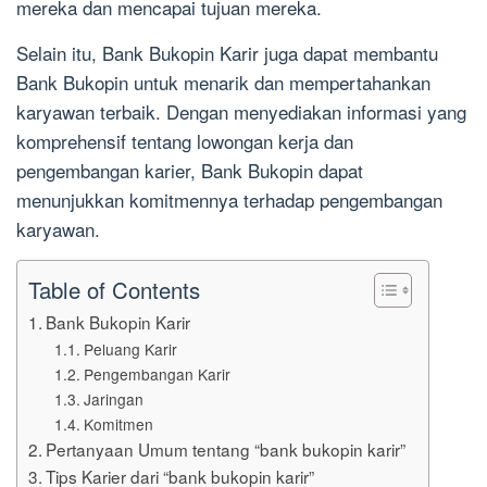
mereka dan mencapai tujuan mereka.
Selain itu, Bank Bukopin Karir juga dapat membantu
Bank Bukopin untuk menarik dan mempertahankan
karyawan terbaik. Dengan menyediakan informasi yang
komprehensif tentang lowongan kerja dan
pengembangan karier, Bank Bukopin dapat
menunjukkan komitmennya terhadap pengembangan
karyawan.
Table of Contents
Bank Bukopin Karir
Peluang Karir
Pengembangan Karir
Jaringan
Komitmen
Pertanyaan Umum tentang “bank bukopin karir”
Tips Karier dari “bank bukopin karir”