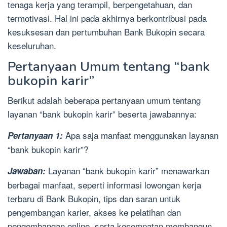
tenaga kerja yang terampil, berpengetahuan, dan
termotivasi. Hal ini pada akhirnya berkontribusi pada
kesuksesan dan pertumbuhan Bank Bukopin secara
keseluruhan.
Pertanyaan Umum tentang “bank
bukopin karir”
Berikut adalah beberapa pertanyaan umum tentang
layanan “bank bukopin karir” beserta jawabannya:
Apa saja manfaat menggunakan layanan
Pertanyaan 1:
“bank bukopin karir”?
Layanan “bank bukopin karir” menawarkan
Jawaban:
berbagai manfaat, seperti informasi lowongan kerja
terbaru di Bank Bukopin, tips dan saran untuk
pengembangan karier, akses ke pelatihan dan
pengembangan online, serta kesempatan membangun