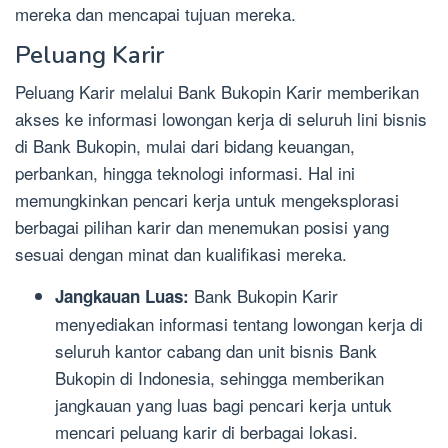
mereka dan mencapai tujuan mereka.
Peluang Karir
Peluang Karir melalui Bank Bukopin Karir memberikan
akses ke informasi lowongan kerja di seluruh lini bisnis
di Bank Bukopin, mulai dari bidang keuangan,
perbankan, hingga teknologi informasi. Hal ini
memungkinkan pencari kerja untuk mengeksplorasi
berbagai pilihan karir dan menemukan posisi yang
sesuai dengan minat dan kualifikasi mereka.
Bank Bukopin Karir
Jangkauan Luas:
menyediakan informasi tentang lowongan kerja di
seluruh kantor cabang dan unit bisnis Bank
Bukopin di Indonesia, sehingga memberikan
jangkauan yang luas bagi pencari kerja untuk
mencari peluang karir di berbagai lokasi.