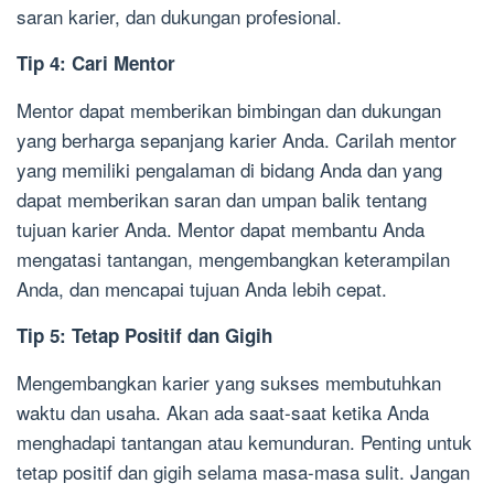
saran karier, dan dukungan profesional.
Tip 4: Cari Mentor
Mentor dapat memberikan bimbingan dan dukungan
yang berharga sepanjang karier Anda. Carilah mentor
yang memiliki pengalaman di bidang Anda dan yang
dapat memberikan saran dan umpan balik tentang
tujuan karier Anda. Mentor dapat membantu Anda
mengatasi tantangan, mengembangkan keterampilan
Anda, dan mencapai tujuan Anda lebih cepat.
Tip 5: Tetap Positif dan Gigih
Mengembangkan karier yang sukses membutuhkan
waktu dan usaha. Akan ada saat-saat ketika Anda
menghadapi tantangan atau kemunduran. Penting untuk
tetap positif dan gigih selama masa-masa sulit. Jangan