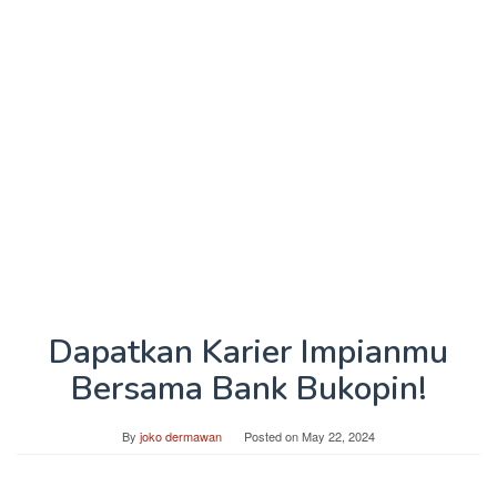
Dapatkan Karier Impianmu
Bersama Bank Bukopin!
By
joko dermawan
Posted on
May 22, 2024