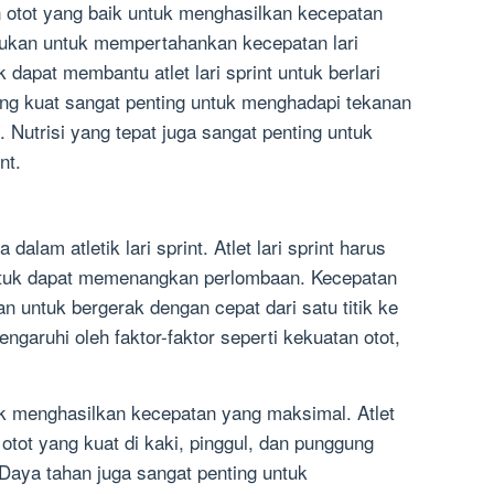
an otot yang baik untuk menghasilkan kecepatan
lukan untuk mempertahankan kecepatan lari
k dapat membantu atlet lari sprint untuk berlari
 yang kuat sangat penting untuk menghadapi tekanan
Nutrisi yang tepat juga sangat penting untuk
nt.
lam atletik lari sprint. Atlet lari sprint harus
untuk dapat memenangkan perlombaan. Kecepatan
 untuk bergerak dengan cepat dari satu titik ke
engaruhi oleh faktor-faktor seperti kekuatan otot,
uk menghasilkan kecepatan yang maksimal. Atlet
otot yang kuat di kaki, pinggul, dan punggung
 Daya tahan juga sangat penting untuk