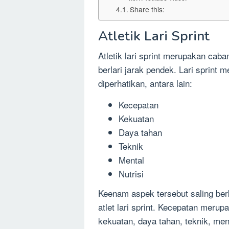
Share this:
Atletik Lari Sprint
Atletik lari sprint merupakan cab
berlari jarak pendek. Lari sprint 
diperhatikan, antara lain:
Kecepatan
Kekuatan
Daya tahan
Teknik
Mental
Nutrisi
Keenam aspek tersebut saling ber
atlet lari sprint. Kecepatan merup
kekuatan, daya tahan, teknik, ment