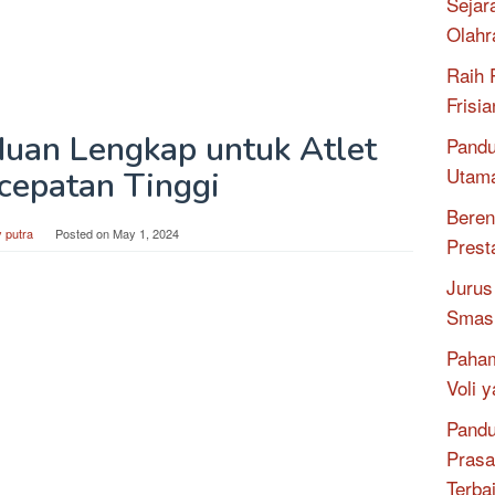
Sejar
Olahr
Raih 
Frisia
nduan Lengkap untuk Atlet
Pandu
Utama
cepatan Tinggi
Beren
 putra
Posted on
May 1, 2024
Prest
Jurus
Smash
Paham
Voli 
Pandu
Prasa
Terba