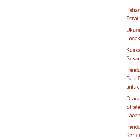
Paham
Perat
Ukura
Lengk
Kuasa
Sukse
Pandu
Bola 
untu
Orang
Strat
Lapa
Pandu
Karir