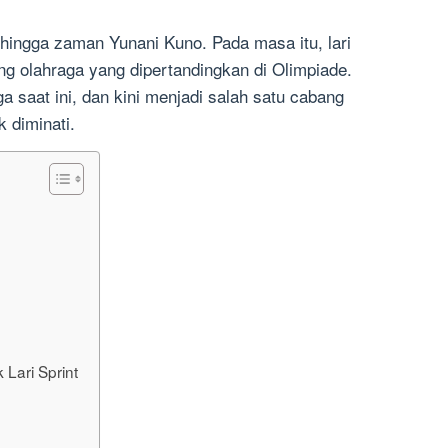
ri hingga zaman Yunani Kuno. Pada masa itu, lari
ng olahraga yang dipertandingkan di Olimpiade.
a saat ini, dan kini menjadi salah satu cabang
k diminati.
Lari Sprint