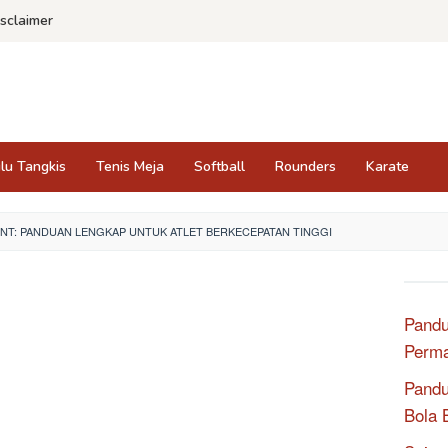
isclaimer
lu Tangkis
Tenis Meja
Softball
Rounders
Karate
INT: PANDUAN LENGKAP UNTUK ATLET BERKECEPATAN TINGGI
Pandu
Perma
Pand
Bola 