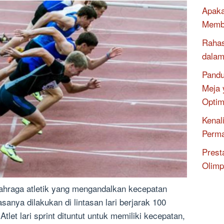
Apaka
Memb
Rahas
dalam
Pandu
Meja 
Optim
Kenal
Perma
Prest
Olimp
 olahraga atletik yang mengandalkan kecepatan
iasanya dilakukan di lintasan lari berjarak 100
tlet lari sprint dituntut untuk memiliki kecepatan,