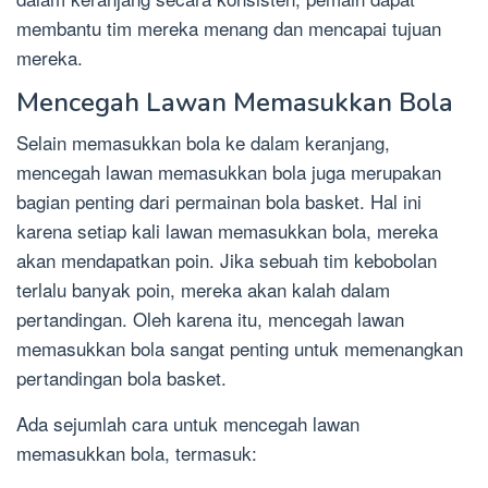
membantu tim mereka menang dan mencapai tujuan
mereka.
Mencegah Lawan Memasukkan Bola
Selain memasukkan bola ke dalam keranjang,
mencegah lawan memasukkan bola juga merupakan
bagian penting dari permainan bola basket. Hal ini
karena setiap kali lawan memasukkan bola, mereka
akan mendapatkan poin. Jika sebuah tim kebobolan
terlalu banyak poin, mereka akan kalah dalam
pertandingan. Oleh karena itu, mencegah lawan
memasukkan bola sangat penting untuk memenangkan
pertandingan bola basket.
Ada sejumlah cara untuk mencegah lawan
memasukkan bola, termasuk: