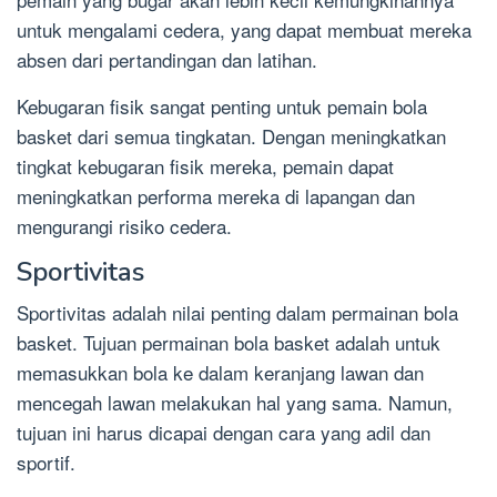
untuk mengalami cedera, yang dapat membuat mereka
absen dari pertandingan dan latihan.
Kebugaran fisik sangat penting untuk pemain bola
basket dari semua tingkatan. Dengan meningkatkan
tingkat kebugaran fisik mereka, pemain dapat
meningkatkan performa mereka di lapangan dan
mengurangi risiko cedera.
Sportivitas
Sportivitas adalah nilai penting dalam permainan bola
basket. Tujuan permainan bola basket adalah untuk
memasukkan bola ke dalam keranjang lawan dan
mencegah lawan melakukan hal yang sama. Namun,
tujuan ini harus dicapai dengan cara yang adil dan
sportif.