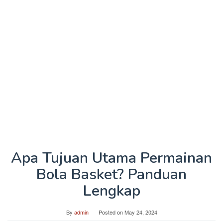
Apa Tujuan Utama Permainan
Bola Basket? Panduan
Lengkap
By
admin
Posted on
May 24, 2024