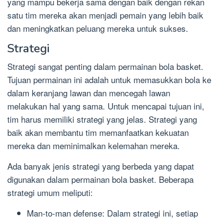
yang mampu bekerja sama dengan baik dengan rekan
satu tim mereka akan menjadi pemain yang lebih baik
dan meningkatkan peluang mereka untuk sukses.
Strategi
Strategi sangat penting dalam permainan bola basket.
Tujuan permainan ini adalah untuk memasukkan bola ke
dalam keranjang lawan dan mencegah lawan
melakukan hal yang sama. Untuk mencapai tujuan ini,
tim harus memiliki strategi yang jelas. Strategi yang
baik akan membantu tim memanfaatkan kekuatan
mereka dan meminimalkan kelemahan mereka.
Ada banyak jenis strategi yang berbeda yang dapat
digunakan dalam permainan bola basket. Beberapa
strategi umum meliputi:
Man-to-man defense: Dalam strategi ini, setiap