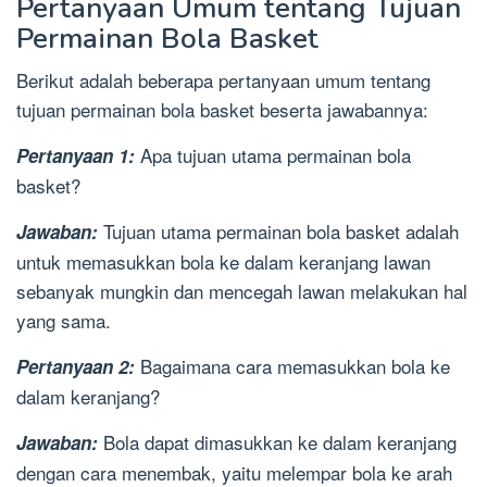
Pertanyaan Umum tentang Tujuan
Permainan Bola Basket
Berikut adalah beberapa pertanyaan umum tentang
tujuan permainan bola basket beserta jawabannya:
Apa tujuan utama permainan bola
Pertanyaan 1:
basket?
Tujuan utama permainan bola basket adalah
Jawaban:
untuk memasukkan bola ke dalam keranjang lawan
sebanyak mungkin dan mencegah lawan melakukan hal
yang sama.
Bagaimana cara memasukkan bola ke
Pertanyaan 2:
dalam keranjang?
Bola dapat dimasukkan ke dalam keranjang
Jawaban:
dengan cara menembak, yaitu melempar bola ke arah