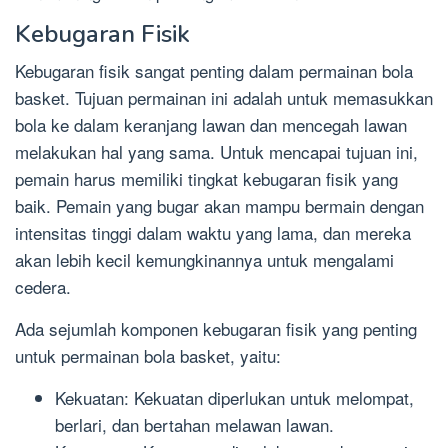
Kebugaran Fisik
Kebugaran fisik sangat penting dalam permainan bola
basket. Tujuan permainan ini adalah untuk memasukkan
bola ke dalam keranjang lawan dan mencegah lawan
melakukan hal yang sama. Untuk mencapai tujuan ini,
pemain harus memiliki tingkat kebugaran fisik yang
baik. Pemain yang bugar akan mampu bermain dengan
intensitas tinggi dalam waktu yang lama, dan mereka
akan lebih kecil kemungkinannya untuk mengalami
cedera.
Ada sejumlah komponen kebugaran fisik yang penting
untuk permainan bola basket, yaitu:
Kekuatan: Kekuatan diperlukan untuk melompat,
berlari, dan bertahan melawan lawan.