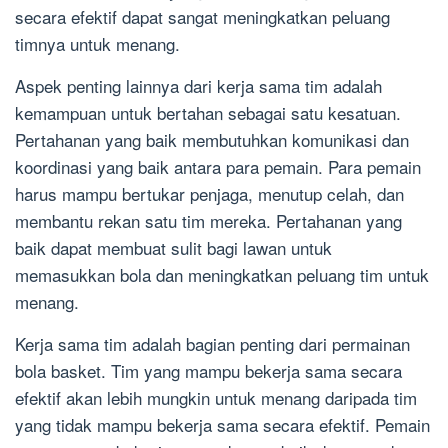
secara efektif dapat sangat meningkatkan peluang
timnya untuk menang.
Aspek penting lainnya dari kerja sama tim adalah
kemampuan untuk bertahan sebagai satu kesatuan.
Pertahanan yang baik membutuhkan komunikasi dan
koordinasi yang baik antara para pemain. Para pemain
harus mampu bertukar penjaga, menutup celah, dan
membantu rekan satu tim mereka. Pertahanan yang
baik dapat membuat sulit bagi lawan untuk
memasukkan bola dan meningkatkan peluang tim untuk
menang.
Kerja sama tim adalah bagian penting dari permainan
bola basket. Tim yang mampu bekerja sama secara
efektif akan lebih mungkin untuk menang daripada tim
yang tidak mampu bekerja sama secara efektif. Pemain