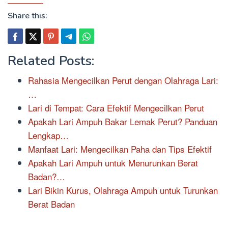
Share this:
Related Posts:
Rahasia Mengecilkan Perut dengan Olahraga Lari:
…
Lari di Tempat: Cara Efektif Mengecilkan Perut
Apakah Lari Ampuh Bakar Lemak Perut? Panduan
Lengkap…
Manfaat Lari: Mengecilkan Paha dan Tips Efektif
Apakah Lari Ampuh untuk Menurunkan Berat
Badan?…
Lari Bikin Kurus, Olahraga Ampuh untuk Turunkan
Berat Badan