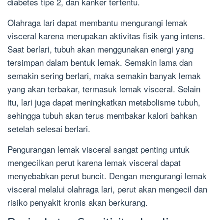
diabetes tipe 2, dan kanker tertentu.
Olahraga lari dapat membantu mengurangi lemak
visceral karena merupakan aktivitas fisik yang intens.
Saat berlari, tubuh akan menggunakan energi yang
tersimpan dalam bentuk lemak. Semakin lama dan
semakin sering berlari, maka semakin banyak lemak
yang akan terbakar, termasuk lemak visceral. Selain
itu, lari juga dapat meningkatkan metabolisme tubuh,
sehingga tubuh akan terus membakar kalori bahkan
setelah selesai berlari.
Pengurangan lemak visceral sangat penting untuk
mengecilkan perut karena lemak visceral dapat
menyebabkan perut buncit. Dengan mengurangi lemak
visceral melalui olahraga lari, perut akan mengecil dan
risiko penyakit kronis akan berkurang.