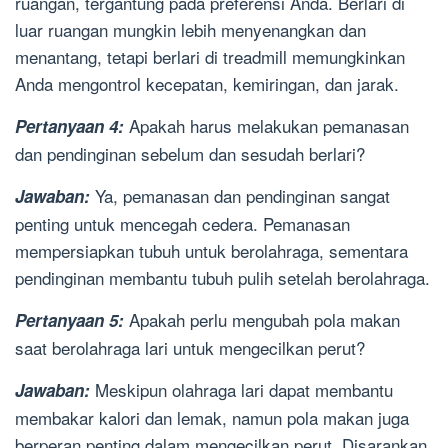
ruangan, tergantung pada preferensi Anda. Berlari di
luar ruangan mungkin lebih menyenangkan dan
menantang, tetapi berlari di treadmill memungkinkan
Anda mengontrol kecepatan, kemiringan, dan jarak.
Apakah harus melakukan pemanasan
Pertanyaan 4:
dan pendinginan sebelum dan sesudah berlari?
Ya, pemanasan dan pendinginan sangat
Jawaban:
penting untuk mencegah cedera. Pemanasan
mempersiapkan tubuh untuk berolahraga, sementara
pendinginan membantu tubuh pulih setelah berolahraga.
Apakah perlu mengubah pola makan
Pertanyaan 5:
saat berolahraga lari untuk mengecilkan perut?
Meskipun olahraga lari dapat membantu
Jawaban:
membakar kalori dan lemak, namun pola makan juga
berperan penting dalam mengecilkan perut. Disarankan