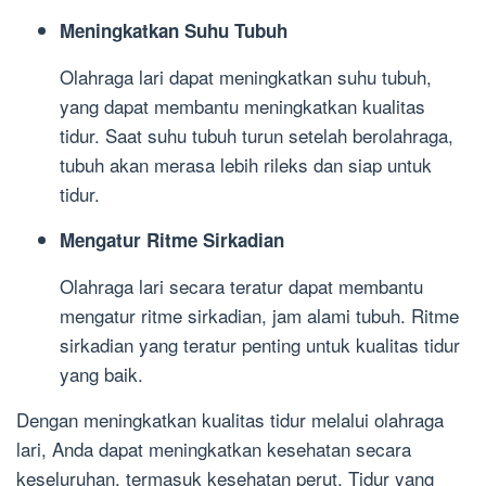
Meningkatkan Suhu Tubuh
Olahraga lari dapat meningkatkan suhu tubuh,
yang dapat membantu meningkatkan kualitas
tidur. Saat suhu tubuh turun setelah berolahraga,
tubuh akan merasa lebih rileks dan siap untuk
tidur.
Mengatur Ritme Sirkadian
Olahraga lari secara teratur dapat membantu
mengatur ritme sirkadian, jam alami tubuh. Ritme
sirkadian yang teratur penting untuk kualitas tidur
yang baik.
Dengan meningkatkan kualitas tidur melalui olahraga
lari, Anda dapat meningkatkan kesehatan secara
keseluruhan, termasuk kesehatan perut. Tidur yang