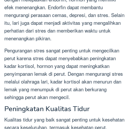
efek menenangkan. Endorfin dapat membantu
mengurangi perasaan cemas, depresi, dan stres. Selain
itu, lari juga dapat menjadi aktivitas yang mengalihkan
perhatian dari stres dan memberikan waktu untuk
menenangkan pikiran.
Pengurangan stres sangat penting untuk mengecilkan
perut karena stres dapat menyebabkan peningkatan
kadar kortisol, hormon yang dapat meningkatkan
penyimpanan lemak di perut. Dengan mengurangi stres
melalui olahraga lari, kadar kortisol akan menurun dan
lemak yang menumpuk di perut akan berkurang
sehingga perut akan mengecil.
Peningkatan Kualitas Tidur
Kualitas tidur yang baik sangat penting untuk kesehatan
secara keseluruhan, termasuk kesehatan perut.