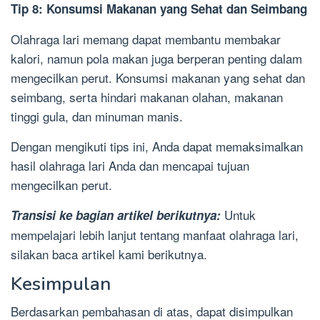
Tip 8: Konsumsi Makanan yang Sehat dan Seimbang
Olahraga lari memang dapat membantu membakar
kalori, namun pola makan juga berperan penting dalam
mengecilkan perut. Konsumsi makanan yang sehat dan
seimbang, serta hindari makanan olahan, makanan
tinggi gula, dan minuman manis.
Dengan mengikuti tips ini, Anda dapat memaksimalkan
hasil olahraga lari Anda dan mencapai tujuan
mengecilkan perut.
Untuk
Transisi ke bagian artikel berikutnya:
mempelajari lebih lanjut tentang manfaat olahraga lari,
silakan baca artikel kami berikutnya.
Kesimpulan
Berdasarkan pembahasan di atas, dapat disimpulkan