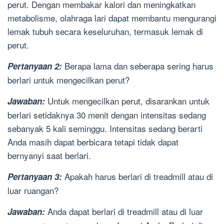
perut. Dengan membakar kalori dan meningkatkan
metabolisme, olahraga lari dapat membantu mengurangi
lemak tubuh secara keseluruhan, termasuk lemak di
perut.
Berapa lama dan seberapa sering harus
Pertanyaan 2:
berlari untuk mengecilkan perut?
Untuk mengecilkan perut, disarankan untuk
Jawaban:
berlari setidaknya 30 menit dengan intensitas sedang
sebanyak 5 kali seminggu. Intensitas sedang berarti
Anda masih dapat berbicara tetapi tidak dapat
bernyanyi saat berlari.
Apakah harus berlari di treadmill atau di
Pertanyaan 3:
luar ruangan?
Anda dapat berlari di treadmill atau di luar
Jawaban: