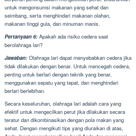
untuk mengonsumsi makanan yang sehat dan
seimbang, serta menghindari makanan olahan,
makanan tinggi gula, dan minuman manis.
Apakah ada risiko cedera saat
Pertanyaan 6:
berolahraga lari?
Olahraga lari dapat menyebabkan cedera jika
Jawaban:
tidak dilakukan dengan benar. Untuk mencegah cedera,
penting untuk berlari dengan teknik yang benar,
menggunakan sepatu yang tepat, dan menghindari
berlari berlebihan.
Secara keseluruhan, olahraga lari adalah cara yang
efektif untuk mengecilkan perut jika dilakukan secara
teratur dan dikombinasikan dengan pola makan yang
sehat. Dengan mengikuti tips yang diuraikan di atas,