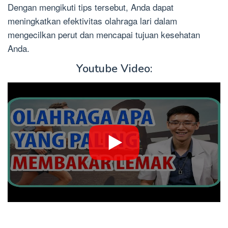
Dengan mengikuti tips tersebut, Anda dapat
meningkatkan efektivitas olahraga lari dalam
mengecilkan perut dan mencapai tujuan kesehatan
Anda.
Youtube Video: