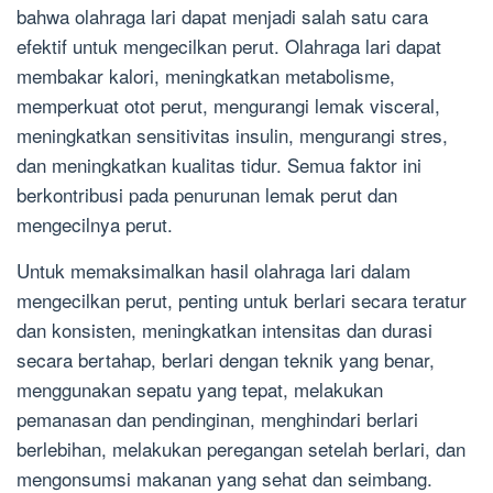
bahwa olahraga lari dapat menjadi salah satu cara
efektif untuk mengecilkan perut. Olahraga lari dapat
membakar kalori, meningkatkan metabolisme,
memperkuat otot perut, mengurangi lemak visceral,
meningkatkan sensitivitas insulin, mengurangi stres,
dan meningkatkan kualitas tidur. Semua faktor ini
berkontribusi pada penurunan lemak perut dan
mengecilnya perut.
Untuk memaksimalkan hasil olahraga lari dalam
mengecilkan perut, penting untuk berlari secara teratur
dan konsisten, meningkatkan intensitas dan durasi
secara bertahap, berlari dengan teknik yang benar,
menggunakan sepatu yang tepat, melakukan
pemanasan dan pendinginan, menghindari berlari
berlebihan, melakukan peregangan setelah berlari, dan
mengonsumsi makanan yang sehat dan seimbang.