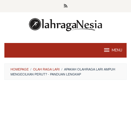
Skip
to
content
MENU
HOMEPAGE
/
OLAH RAGA LARI
/
APAKAH OLAHRAGA LARI AMPUH
MENGECILKAN PERUT? - PANDUAN LENGKAP