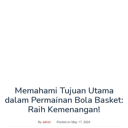
Memahami Tujuan Utama
dalam Permainan Bola Basket:
Raih Kemenangan!
By
admin
Posted on
May 17, 2024