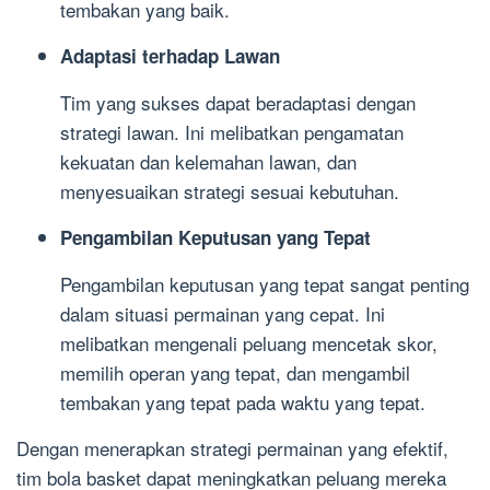
tembakan yang baik.
Adaptasi terhadap Lawan
Tim yang sukses dapat beradaptasi dengan
strategi lawan. Ini melibatkan pengamatan
kekuatan dan kelemahan lawan, dan
menyesuaikan strategi sesuai kebutuhan.
Pengambilan Keputusan yang Tepat
Pengambilan keputusan yang tepat sangat penting
dalam situasi permainan yang cepat. Ini
melibatkan mengenali peluang mencetak skor,
memilih operan yang tepat, dan mengambil
tembakan yang tepat pada waktu yang tepat.
Dengan menerapkan strategi permainan yang efektif,
tim bola basket dapat meningkatkan peluang mereka