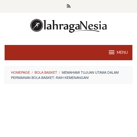
Skip
to
content
MENU
HOMEPAGE
/
BOLA BASKET
/
MEMAHAMI TUJUAN UTAMA DALAM
PERMAINAN BOLA BASKET: RAIH KEMENANGAN!