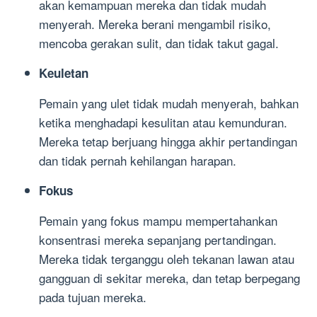
akan kemampuan mereka dan tidak mudah
menyerah. Mereka berani mengambil risiko,
mencoba gerakan sulit, dan tidak takut gagal.
Keuletan
Pemain yang ulet tidak mudah menyerah, bahkan
ketika menghadapi kesulitan atau kemunduran.
Mereka tetap berjuang hingga akhir pertandingan
dan tidak pernah kehilangan harapan.
Fokus
Pemain yang fokus mampu mempertahankan
konsentrasi mereka sepanjang pertandingan.
Mereka tidak terganggu oleh tekanan lawan atau
gangguan di sekitar mereka, dan tetap berpegang
pada tujuan mereka.