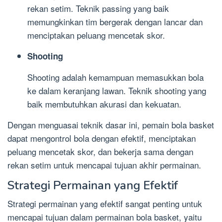
rekan setim. Teknik passing yang baik
memungkinkan tim bergerak dengan lancar dan
menciptakan peluang mencetak skor.
Shooting
Shooting adalah kemampuan memasukkan bola
ke dalam keranjang lawan. Teknik shooting yang
baik membutuhkan akurasi dan kekuatan.
Dengan menguasai teknik dasar ini, pemain bola basket
dapat mengontrol bola dengan efektif, menciptakan
peluang mencetak skor, dan bekerja sama dengan
rekan setim untuk mencapai tujuan akhir permainan.
Strategi Permainan yang Efektif
Strategi permainan yang efektif sangat penting untuk
mencapai tujuan dalam permainan bola basket, yaitu