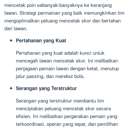
mencetak poin sebanyak-banyaknya ke keranjang
lawan. Strategi permainan yang baik memungkinkan tim
mengoptimalkan peluang mencetak skor dan bertahan
dari lawan.
Pertahanan yang Kuat
Pertahanan yang kuat adalah kunci untuk
mencegah lawan mencetak skor. Ini melibatkan
penjagaan pemain lawan dengan ketat, menutup
jalur passing, dan merebut bola.
Serangan yang Terstruktur
Serangan yang terstruktur membantu tim
menciptakan peluang mencetak skor secara
efisien. Ini melibatkan pergerakan pemain yang
terkoordinasi, operan yang tepat, dan pemilihan