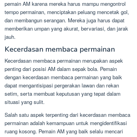
pemain AM karena mereka harus mampu mengontrol
tempo permainan, menciptakan peluang mencetak gol,
dan membangun serangan. Mereka juga harus dapat
memberikan umpan yang akurat, bervariasi, dan jarak
jauh.
Kecerdasan membaca permainan
Kecerdasan membaca permainan merupakan aspek
penting dari posisi AM dalam sepak bola. Pemain
dengan kecerdasan membaca permainan yang baik
dapat mengantisipasi pergerakan lawan dan rekan
setim, serta membuat keputusan yang tepat dalam
situasi yang sulit.
Salah satu aspek terpenting dari kecerdasan membaca
permainan adalah kemampuan untuk mengidentifikasi
ruang kosong. Pemain AM yang baik selalu mencari