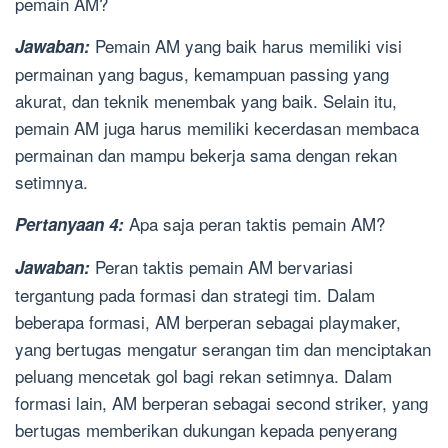
pemain AM?
Pemain AM yang baik harus memiliki visi
Jawaban:
permainan yang bagus, kemampuan passing yang
akurat, dan teknik menembak yang baik. Selain itu,
pemain AM juga harus memiliki kecerdasan membaca
permainan dan mampu bekerja sama dengan rekan
setimnya.
Apa saja peran taktis pemain AM?
Pertanyaan 4:
Peran taktis pemain AM bervariasi
Jawaban:
tergantung pada formasi dan strategi tim. Dalam
beberapa formasi, AM berperan sebagai playmaker,
yang bertugas mengatur serangan tim dan menciptakan
peluang mencetak gol bagi rekan setimnya. Dalam
formasi lain, AM berperan sebagai second striker, yang
bertugas memberikan dukungan kepada penyerang