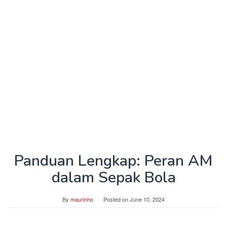
Panduan Lengkap: Peran AM
dalam Sepak Bola
By
maurinho
Posted on
June 10, 2024