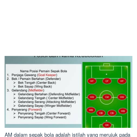
AM dalam sepak bola adalah istilah yang merujuk pada