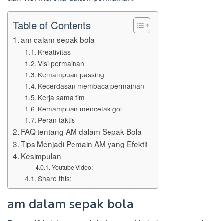
Table of Contents
am dalam sepak bola
Kreativitas
Visi permainan
Kemampuan passing
Kecerdasan membaca permainan
Kerja sama tim
Kemampuan mencetak gol
Peran taktis
FAQ tentang AM dalam Sepak Bola
Tips Menjadi Pemain AM yang Efektif
Kesimpulan
Youtube Video:
Share this:
am dalam sepak bola