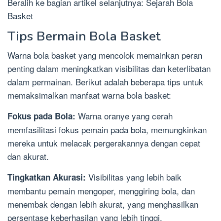
Beralih ke bagian artikel selanjutnya: Sejarah Bola
Basket
Tips Bermain Bola Basket
Warna bola basket yang mencolok memainkan peran
penting dalam meningkatkan visibilitas dan keterlibatan
dalam permainan. Berikut adalah beberapa tips untuk
memaksimalkan manfaat warna bola basket:
Warna oranye yang cerah
Fokus pada Bola:
memfasilitasi fokus pemain pada bola, memungkinkan
mereka untuk melacak pergerakannya dengan cepat
dan akurat.
Visibilitas yang lebih baik
Tingkatkan Akurasi:
membantu pemain mengoper, menggiring bola, dan
menembak dengan lebih akurat, yang menghasilkan
persentase keberhasilan yang lebih tinggi.