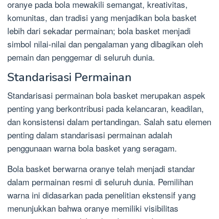
oranye pada bola mewakili semangat, kreativitas,
komunitas, dan tradisi yang menjadikan bola basket
lebih dari sekadar permainan; bola basket menjadi
simbol nilai-nilai dan pengalaman yang dibagikan oleh
pemain dan penggemar di seluruh dunia.
Standarisasi Permainan
Standarisasi permainan bola basket merupakan aspek
penting yang berkontribusi pada kelancaran, keadilan,
dan konsistensi dalam pertandingan. Salah satu elemen
penting dalam standarisasi permainan adalah
penggunaan warna bola basket yang seragam.
Bola basket berwarna oranye telah menjadi standar
dalam permainan resmi di seluruh dunia. Pemilihan
warna ini didasarkan pada penelitian ekstensif yang
menunjukkan bahwa oranye memiliki visibilitas