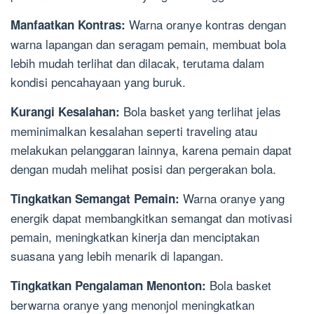
Warna oranye kontras dengan
Manfaatkan Kontras:
warna lapangan dan seragam pemain, membuat bola
lebih mudah terlihat dan dilacak, terutama dalam
kondisi pencahayaan yang buruk.
Bola basket yang terlihat jelas
Kurangi Kesalahan:
meminimalkan kesalahan seperti traveling atau
melakukan pelanggaran lainnya, karena pemain dapat
dengan mudah melihat posisi dan pergerakan bola.
Warna oranye yang
Tingkatkan Semangat Pemain:
energik dapat membangkitkan semangat dan motivasi
pemain, meningkatkan kinerja dan menciptakan
suasana yang lebih menarik di lapangan.
Bola basket
Tingkatkan Pengalaman Menonton:
berwarna oranye yang menonjol meningkatkan