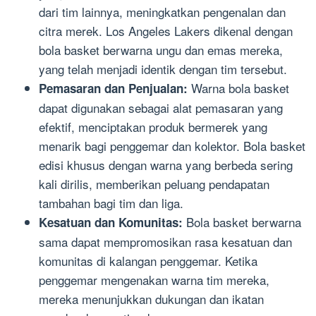
dari tim lainnya, meningkatkan pengenalan dan
citra merek. Los Angeles Lakers dikenal dengan
bola basket berwarna ungu dan emas mereka,
yang telah menjadi identik dengan tim tersebut.
Warna bola basket
Pemasaran dan Penjualan:
dapat digunakan sebagai alat pemasaran yang
efektif, menciptakan produk bermerek yang
menarik bagi penggemar dan kolektor. Bola basket
edisi khusus dengan warna yang berbeda sering
kali dirilis, memberikan peluang pendapatan
tambahan bagi tim dan liga.
Bola basket berwarna
Kesatuan dan Komunitas:
sama dapat mempromosikan rasa kesatuan dan
komunitas di kalangan penggemar. Ketika
penggemar mengenakan warna tim mereka,
mereka menunjukkan dukungan dan ikatan