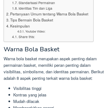
Standarisasi Permainan
Identitas Tim dan Liga
Pertanyaan Umum tentang Warna Bola Basket
Tips Bermain Bola Basket
Kesimpulan
Youtube Video:
Share this:
Warna Bola Basket
Warna bola basket merupakan aspek penting dalam
permainan basket, memiliki peran penting dalam
visibilitas, simbolisme, dan identitas permainan. Berikut
adalah 8 aspek penting terkait warna bola basket:
Visibilitas tinggi
Kontras yang jelas
Mudah dilacak
Membangkitkan energi