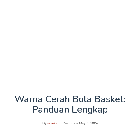
Warna Cerah Bola Basket:
Panduan Lengkap
By
admin
Posted on
May 8, 2024