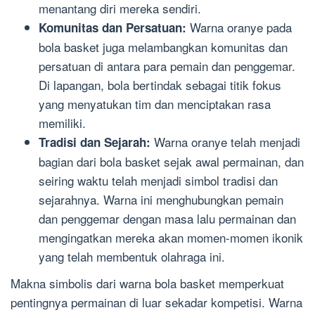
menantang diri mereka sendiri.
Warna oranye pada
Komunitas dan Persatuan:
bola basket juga melambangkan komunitas dan
persatuan di antara para pemain dan penggemar.
Di lapangan, bola bertindak sebagai titik fokus
yang menyatukan tim dan menciptakan rasa
memiliki.
Warna oranye telah menjadi
Tradisi dan Sejarah:
bagian dari bola basket sejak awal permainan, dan
seiring waktu telah menjadi simbol tradisi dan
sejarahnya. Warna ini menghubungkan pemain
dan penggemar dengan masa lalu permainan dan
mengingatkan mereka akan momen-momen ikonik
yang telah membentuk olahraga ini.
Makna simbolis dari warna bola basket memperkuat
pentingnya permainan di luar sekadar kompetisi. Warna