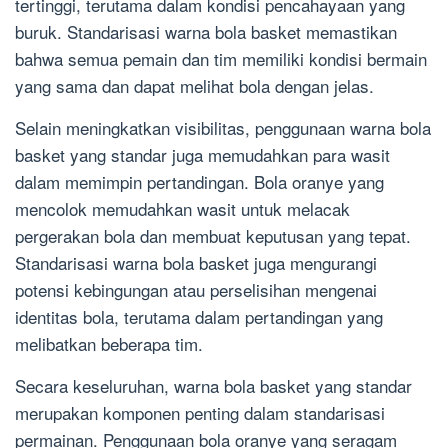
tertinggi, terutama dalam kondisi pencahayaan yang
buruk. Standarisasi warna bola basket memastikan
bahwa semua pemain dan tim memiliki kondisi bermain
yang sama dan dapat melihat bola dengan jelas.
Selain meningkatkan visibilitas, penggunaan warna bola
basket yang standar juga memudahkan para wasit
dalam memimpin pertandingan. Bola oranye yang
mencolok memudahkan wasit untuk melacak
pergerakan bola dan membuat keputusan yang tepat.
Standarisasi warna bola basket juga mengurangi
potensi kebingungan atau perselisihan mengenai
identitas bola, terutama dalam pertandingan yang
melibatkan beberapa tim.
Secara keseluruhan, warna bola basket yang standar
merupakan komponen penting dalam standarisasi
permainan. Penggunaan bola oranye yang seragam