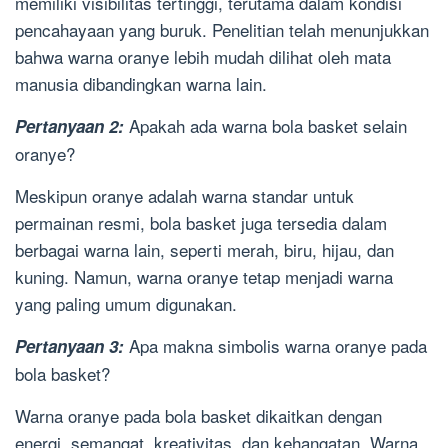
memiliki visibilitas tertinggi, terutama dalam kondisi
pencahayaan yang buruk. Penelitian telah menunjukkan
bahwa warna oranye lebih mudah dilihat oleh mata
manusia dibandingkan warna lain.
Apakah ada warna bola basket selain
Pertanyaan 2:
oranye?
Meskipun oranye adalah warna standar untuk
permainan resmi, bola basket juga tersedia dalam
berbagai warna lain, seperti merah, biru, hijau, dan
kuning. Namun, warna oranye tetap menjadi warna
yang paling umum digunakan.
Apa makna simbolis warna oranye pada
Pertanyaan 3:
bola basket?
Warna oranye pada bola basket dikaitkan dengan
energi, semangat, kreativitas, dan kehangatan. Warna