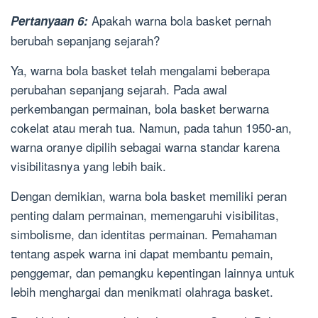
Apakah warna bola basket pernah
Pertanyaan 6:
berubah sepanjang sejarah?
Ya, warna bola basket telah mengalami beberapa
perubahan sepanjang sejarah. Pada awal
perkembangan permainan, bola basket berwarna
cokelat atau merah tua. Namun, pada tahun 1950-an,
warna oranye dipilih sebagai warna standar karena
visibilitasnya yang lebih baik.
Dengan demikian, warna bola basket memiliki peran
penting dalam permainan, memengaruhi visibilitas,
simbolisme, dan identitas permainan. Pemahaman
tentang aspek warna ini dapat membantu pemain,
penggemar, dan pemangku kepentingan lainnya untuk
lebih menghargai dan menikmati olahraga basket.