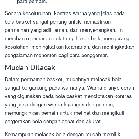
para pemain.
Secara keseluruhan, kontras warna yang jelas pada
bola basket sangat penting untuk memastikan
permainan yang adil, aman, dan menyenangkan. Ini
membantu pemain untuk tampil lebih baik, mengurangi
kesalahan, meningkatkan keamanan, dan meningkatkan
pengalaman menonton bagi para penggemar.
Mudah Dilacak
Dalam permainan basket, mudahnya melacak bola
sangat bergantung pada warnanya. Warna oranye cerah
yang digunakan pada bola basket menciptakan kontras
yang jelas dengan warna lapangan dan pemain,
memungkinkan pemain untuk melihat dan mengikuti
pergerakan bola dengan cepat dan akurat.
Kemampuan melacak bola dengan mudah memiliki