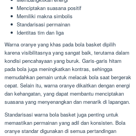
Menciptakan suasana positif
Memiliki makna simbolis
Standarisasi permainan
Identitas tim dan liga
Warna oranye yang khas pada bola basket dipilih
karena visibilitasnya yang sangat baik, terutama dalam
kondisi pencahayaan yang buruk. Garis-garis hitam
pada bola juga meningkatkan kontras, sehingga
memudahkan pemain untuk melacak bola saat bergerak
cepat. Selain itu, warna oranye dikaitkan dengan energi
dan kehangatan, yang dapat membantu menciptakan
suasana yang menyenangkan dan menarik di lapangan.
Standarisasi warna bola basket juga penting untuk
memastikan permainan yang adil dan konsisten. Bola
oranye standar digunakan di semua pertandingan