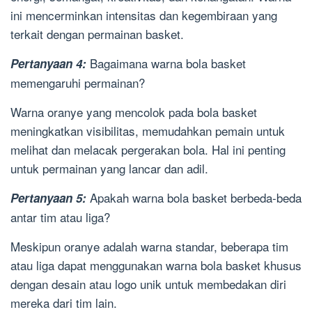
ini mencerminkan intensitas dan kegembiraan yang
terkait dengan permainan basket.
Bagaimana warna bola basket
Pertanyaan 4:
memengaruhi permainan?
Warna oranye yang mencolok pada bola basket
meningkatkan visibilitas, memudahkan pemain untuk
melihat dan melacak pergerakan bola. Hal ini penting
untuk permainan yang lancar dan adil.
Apakah warna bola basket berbeda-beda
Pertanyaan 5:
antar tim atau liga?
Meskipun oranye adalah warna standar, beberapa tim
atau liga dapat menggunakan warna bola basket khusus
dengan desain atau logo unik untuk membedakan diri
mereka dari tim lain.