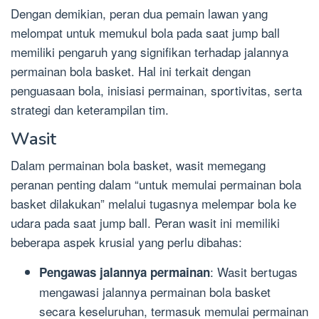
Dengan demikian, peran dua pemain lawan yang
melompat untuk memukul bola pada saat jump ball
memiliki pengaruh yang signifikan terhadap jalannya
permainan bola basket. Hal ini terkait dengan
penguasaan bola, inisiasi permainan, sportivitas, serta
strategi dan keterampilan tim.
Wasit
Dalam permainan bola basket, wasit memegang
peranan penting dalam “untuk memulai permainan bola
basket dilakukan” melalui tugasnya melempar bola ke
udara pada saat jump ball. Peran wasit ini memiliki
beberapa aspek krusial yang perlu dibahas:
: Wasit bertugas
Pengawas jalannya permainan
mengawasi jalannya permainan bola basket
secara keseluruhan, termasuk memulai permainan