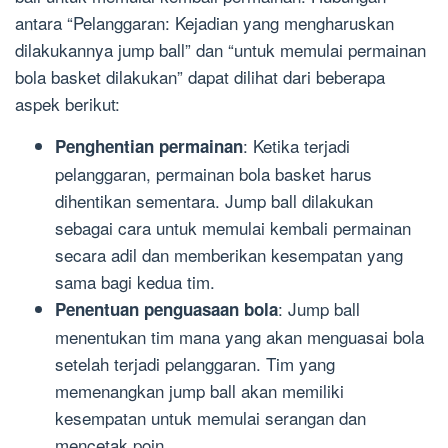
antara “Pelanggaran: Kejadian yang mengharuskan
dilakukannya jump ball” dan “untuk memulai permainan
bola basket dilakukan” dapat dilihat dari beberapa
aspek berikut:
: Ketika terjadi
Penghentian permainan
pelanggaran, permainan bola basket harus
dihentikan sementara. Jump ball dilakukan
sebagai cara untuk memulai kembali permainan
secara adil dan memberikan kesempatan yang
sama bagi kedua tim.
: Jump ball
Penentuan penguasaan bola
menentukan tim mana yang akan menguasai bola
setelah terjadi pelanggaran. Tim yang
memenangkan jump ball akan memiliki
kesempatan untuk memulai serangan dan
mencetak poin.