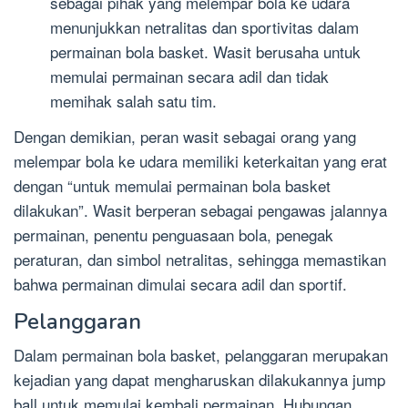
sebagai pihak yang melempar bola ke udara
menunjukkan netralitas dan sportivitas dalam
permainan bola basket. Wasit berusaha untuk
memulai permainan secara adil dan tidak
memihak salah satu tim.
Dengan demikian, peran wasit sebagai orang yang
melempar bola ke udara memiliki keterkaitan yang erat
dengan “untuk memulai permainan bola basket
dilakukan”. Wasit berperan sebagai pengawas jalannya
permainan, penentu penguasaan bola, penegak
peraturan, dan simbol netralitas, sehingga memastikan
bahwa permainan dimulai secara adil dan sportif.
Pelanggaran
Dalam permainan bola basket, pelanggaran merupakan
kejadian yang dapat mengharuskan dilakukannya jump
ball untuk memulai kembali permainan. Hubungan