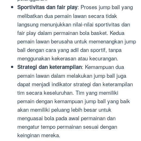
: Proses jump ball yang
Sportivitas dan fair play
melibatkan dua pemain lawan secara tidak
langsung menunjukkan nilai-nilai sportivitas dan
fair play dalam permainan bola basket. Kedua
pemain lawan berusaha untuk memenangkan jump
ball dengan cara yang adil dan sportif, tanpa
menggunakan kekerasan atau kecurangan.
: Kemampuan dua
Strategi dan keterampilan
pemain lawan dalam melakukan jump ball juga
dapat menjadi indikator strategi dan keterampilan
tim secara keseluruhan. Tim yang memiliki
pemain dengan kemampuan jump ball yang baik
akan memiliki peluang lebih besar untuk
menguasai bola pada awal permainan dan
mengatur tempo permainan sesuai dengan
keinginan mereka.