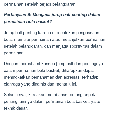
permainan setelah terjadi pelanggaran.
Pertanyaan 6: Mengapa jump ball penting dalam
permainan bola basket?
Jump ball penting karena menentukan penguasaan
bola, memulai permainan atau melanjutkan permainan
setelah pelanggaran, dan menjaga sportivitas dalam
permainan.
Dengan memahami konsep jump ball dan pentingnya
dalam permainan bola basket, diharapkan dapat
meningkatkan pemahaman dan apresiasi terhadap
olahraga yang dinamis dan menarik ini.
Selanjutnya, kita akan membahas tentang aspek
penting lainnya dalam permainan bola basket, yaitu
teknik dasar.