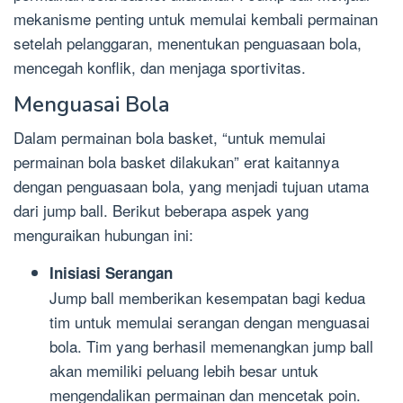
mekanisme penting untuk memulai kembali permainan
setelah pelanggaran, menentukan penguasaan bola,
mencegah konflik, dan menjaga sportivitas.
Menguasai Bola
Dalam permainan bola basket, “untuk memulai
permainan bola basket dilakukan” erat kaitannya
dengan penguasaan bola, yang menjadi tujuan utama
dari jump ball. Berikut beberapa aspek yang
menguraikan hubungan ini:
Inisiasi Serangan
Jump ball memberikan kesempatan bagi kedua
tim untuk memulai serangan dengan menguasai
bola. Tim yang berhasil memenangkan jump ball
akan memiliki peluang lebih besar untuk
mengendalikan permainan dan mencetak poin.