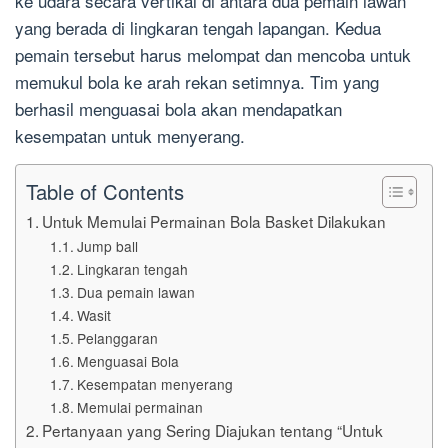
ke udara secara vertikal di antara dua pemain lawan
yang berada di lingkaran tengah lapangan. Kedua
pemain tersebut harus melompat dan mencoba untuk
memukul bola ke arah rekan setimnya. Tim yang
berhasil menguasai bola akan mendapatkan
kesempatan untuk menyerang.
Table of Contents
Untuk Memulai Permainan Bola Basket Dilakukan
Jump ball
Lingkaran tengah
Dua pemain lawan
Wasit
Pelanggaran
Menguasai Bola
Kesempatan menyerang
Memulai permainan
Pertanyaan yang Sering Diajukan tentang “Untuk