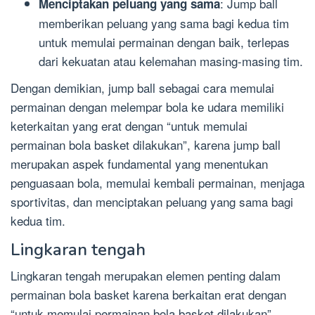
: Jump ball
Menciptakan peluang yang sama
memberikan peluang yang sama bagi kedua tim
untuk memulai permainan dengan baik, terlepas
dari kekuatan atau kelemahan masing-masing tim.
Dengan demikian, jump ball sebagai cara memulai
permainan dengan melempar bola ke udara memiliki
keterkaitan yang erat dengan “untuk memulai
permainan bola basket dilakukan”, karena jump ball
merupakan aspek fundamental yang menentukan
penguasaan bola, memulai kembali permainan, menjaga
sportivitas, dan menciptakan peluang yang sama bagi
kedua tim.
Lingkaran tengah
Lingkaran tengah merupakan elemen penting dalam
permainan bola basket karena berkaitan erat dengan
“untuk memulai permainan bola basket dilakukan”.