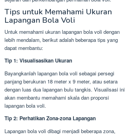
Tips untuk Memahami Ukuran
Lapangan Bola Voli
Untuk memahami ukuran lapangan bola voli dengan
lebih mendalam, berikut adalah beberapa tips yang
dapat membantu:
Tip 1: Visualisasikan Ukuran
Bayangkanlah lapangan bola voli sebagai persegi
panjang berukuran 18 meter x 9 meter, atau setara
dengan luas dua lapangan bulu tangkis. Visualisasi ini
akan membantu memahami skala dan proporsi
lapangan bola voli.
Tip 2: Perhatikan Zona-zona Lapangan
Lapangan bola voli dibagi menjadi beberapa zona,