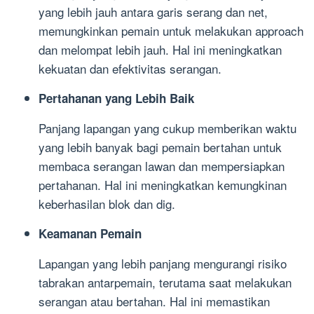
yang lebih jauh antara garis serang dan net,
memungkinkan pemain untuk melakukan approach
dan melompat lebih jauh. Hal ini meningkatkan
kekuatan dan efektivitas serangan.
Pertahanan yang Lebih Baik
Panjang lapangan yang cukup memberikan waktu
yang lebih banyak bagi pemain bertahan untuk
membaca serangan lawan dan mempersiapkan
pertahanan. Hal ini meningkatkan kemungkinan
keberhasilan blok dan dig.
Keamanan Pemain
Lapangan yang lebih panjang mengurangi risiko
tabrakan antarpemain, terutama saat melakukan
serangan atau bertahan. Hal ini memastikan