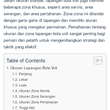
Selain ukuran standar, lapangan bola voli juga memiliki
beberapa zona khusus, seperti area servis, area
serangan, dan area pertahanan. Zona-zona ini ditandai
dengan garis-garis di lapangan dan memiliki aturan
khusus yang mengatur permainan. Pemahaman tentang
ukuran dan zona lapangan bola voli sangat penting bagi
pemain dan pelatih untuk mengembangkan strategi dan
taktik yang efektif.
Table of Contents
Ukuran Lapangan Bola Voli
Panjang
Lebar
Luas
Ukuran Zona Servis
Ukuran Zona Serangan
Ukuran Zona Pertahanan
Tinggi Net