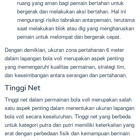
ruang yang aman bagi pemain bertahan untuk
bergerak dan melakukan aksi bertahan. Hal ini
mengurangi risiko tabrakan antarpemain, terutama
saat melakukan blok atau dig yang mengharuskan
pemain untuk melompat dan bergerak cepat.
Dengan demikian, ukuran zona pertahanan 6 meter
dalam lapangan bola voli merupakan aspek penting
yang memengaruhi kualitas permainan, strategi tim,
dan keseimbangan antara serangan dan pertahanan.
Tinggi Net
Tinggi net dalam permainan bola voli merupakan salah
satu aspek penting dalam menentukan ukuran lapangan
bola voli secara keseluruhan. Tinggi net yang berbeda
untuk kategori putra dan putri memiliki keterkaitan yang
erat dengan perbedaan fisik dan kemampuan bermain