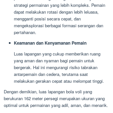
strategi permainan yang lebih kompleks. Pemain
dapat melakukan rotasi dengan lebih leluasa,
mengganti posisi secara cepat, dan
mengeksplorasi berbagai formasi serangan dan
pertahanan.
Keamanan dan Kenyamanan Pemain
Luas lapangan yang cukup memberikan ruang
yang aman dan nyaman bagi pemain untuk
bergerak. Hal ini mengurangi risiko tabrakan
antarpemain dan cedera, terutama saat
melakukan gerakan cepat atau melompat tinggi.
Dengan demikian, luas lapangan bola voli yang
berukuran 162 meter persegi merupakan ukuran yang
optimal untuk permainan yang adil, aman, dan menarik.