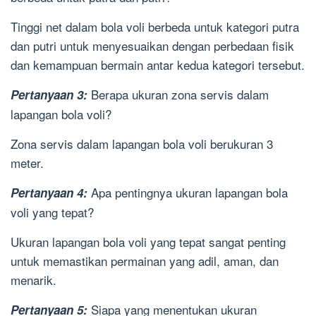
Tinggi net dalam bola voli berbeda untuk kategori putra
dan putri untuk menyesuaikan dengan perbedaan fisik
dan kemampuan bermain antar kedua kategori tersebut.
Berapa ukuran zona servis dalam
Pertanyaan 3:
lapangan bola voli?
Zona servis dalam lapangan bola voli berukuran 3
meter.
Apa pentingnya ukuran lapangan bola
Pertanyaan 4:
voli yang tepat?
Ukuran lapangan bola voli yang tepat sangat penting
untuk memastikan permainan yang adil, aman, dan
menarik.
Siapa yang menentukan ukuran
Pertanyaan 5: