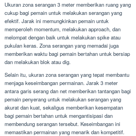
Ukuran zona serangan 3 meter memberikan ruang yang
cukup bagi pemain untuk melakukan serangan yang
efektif. Jarak ini memungkinkan pemain untuk
memperoleh momentum, melakukan approach, dan
melompat dengan baik untuk melakukan spike atau
pukulan keras. Zona serangan yang memadai juga
memberikan waktu bagi pemain bertahan untuk bersiap
dan melakukan blok atau dig.
Selain itu, ukuran zona serangan yang tepat membantu
menjaga keseimbangan permainan. Jarak 3 meter
antara garis serang dan net memberikan tantangan bagi
pemain penyerang untuk melakukan serangan yang
akurat dan kuat, sekaligus memberikan kesempatan
bagi pemain bertahan untuk mengantisipasi dan
membendung serangan tersebut. Keseimbangan ini
memastikan permainan yang menarik dan kompetitif.