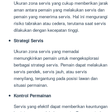
Ukuran zona servis yang cukup memberikan jarak
aman antara pemain yang melakukan servis dan
pemain yang menerima servis. Hal ini mengurangi
risiko tabrakan atau cedera, terutama saat servis
dilakukan dengan kecepatan tinggi.
Strategi Servis
Ukuran zona servis yang memadai
memungkinkan pemain untuk mengeksplorasi
berbagai strategi servis. Pemain dapat melakukan
servis pendek, servis jauh, atau servis
menyilang, tergantung pada posisi lawan dan
situasi permainan.
Kontrol Permainan
Servis yang efektif dapat memberikan keuntungan