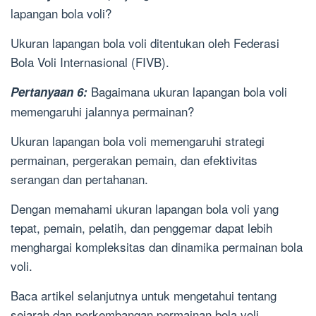
lapangan bola voli?
Ukuran lapangan bola voli ditentukan oleh Federasi
Bola Voli Internasional (FIVB).
Bagaimana ukuran lapangan bola voli
Pertanyaan 6:
memengaruhi jalannya permainan?
Ukuran lapangan bola voli memengaruhi strategi
permainan, pergerakan pemain, dan efektivitas
serangan dan pertahanan.
Dengan memahami ukuran lapangan bola voli yang
tepat, pemain, pelatih, dan penggemar dapat lebih
menghargai kompleksitas dan dinamika permainan bola
voli.
Baca artikel selanjutnya untuk mengetahui tentang
sejarah dan perkembangan permainan bola voli.