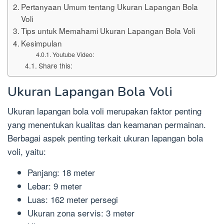
Pertanyaan Umum tentang Ukuran Lapangan Bola
Voli
Tips untuk Memahami Ukuran Lapangan Bola Voli
Kesimpulan
Youtube Video:
Share this:
Ukuran Lapangan Bola Voli
Ukuran lapangan bola voli merupakan faktor penting
yang menentukan kualitas dan keamanan permainan.
Berbagai aspek penting terkait ukuran lapangan bola
voli, yaitu:
Panjang: 18 meter
Lebar: 9 meter
Luas: 162 meter persegi
Ukuran zona servis: 3 meter