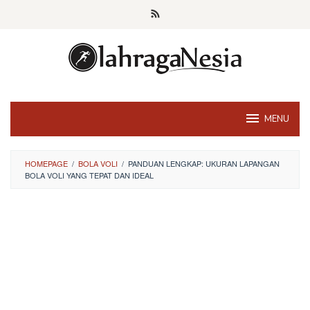
Skip
to
content
MENU
HOMEPAGE
/
BOLA VOLI
/
PANDUAN LENGKAP: UKURAN LAPANGAN
BOLA VOLI YANG TEPAT DAN IDEAL