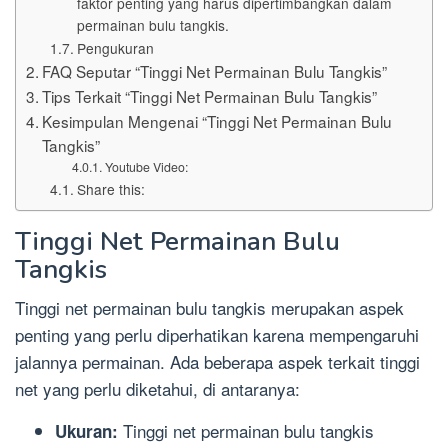
faktor penting yang harus dipertimbangkan dalam
permainan bulu tangkis.
Pengukuran
FAQ Seputar “Tinggi Net Permainan Bulu Tangkis”
Tips Terkait “Tinggi Net Permainan Bulu Tangkis”
Kesimpulan Mengenai “Tinggi Net Permainan Bulu
Tangkis”
Youtube Video:
Share this:
Tinggi Net Permainan Bulu
Tangkis
Tinggi net permainan bulu tangkis merupakan aspek
penting yang perlu diperhatikan karena mempengaruhi
jalannya permainan. Ada beberapa aspek terkait tinggi
net yang perlu diketahui, di antaranya:
Tinggi net permainan bulu tangkis
Ukuran: