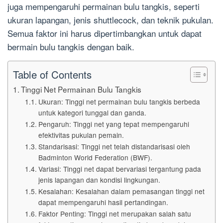
juga mempengaruhi permainan bulu tangkis, seperti
ukuran lapangan, jenis shuttlecock, dan teknik pukulan.
Semua faktor ini harus dipertimbangkan untuk dapat
bermain bulu tangkis dengan baik.
Table of Contents
Tinggi Net Permainan Bulu Tangkis
Ukuran: Tinggi net permainan bulu tangkis berbeda
untuk kategori tunggal dan ganda.
Pengaruh: Tinggi net yang tepat mempengaruhi
efektivitas pukulan pemain.
Standarisasi: Tinggi net telah distandarisasi oleh
Badminton World Federation (BWF).
Variasi: Tinggi net dapat bervariasi tergantung pada
jenis lapangan dan kondisi lingkungan.
Kesalahan: Kesalahan dalam pemasangan tinggi net
dapat mempengaruhi hasil pertandingan.
Faktor Penting: Tinggi net merupakan salah satu