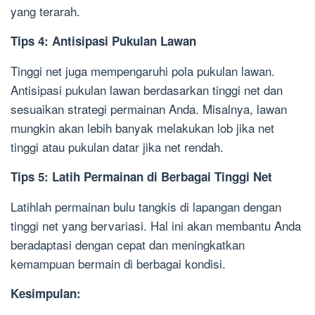
yang terarah.
Tips 4: Antisipasi Pukulan Lawan
Tinggi net juga mempengaruhi pola pukulan lawan.
Antisipasi pukulan lawan berdasarkan tinggi net dan
sesuaikan strategi permainan Anda. Misalnya, lawan
mungkin akan lebih banyak melakukan lob jika net
tinggi atau pukulan datar jika net rendah.
Tips 5: Latih Permainan di Berbagai Tinggi Net
Latihlah permainan bulu tangkis di lapangan dengan
tinggi net yang bervariasi. Hal ini akan membantu Anda
beradaptasi dengan cepat dan meningkatkan
kemampuan bermain di berbagai kondisi.
Kesimpulan: