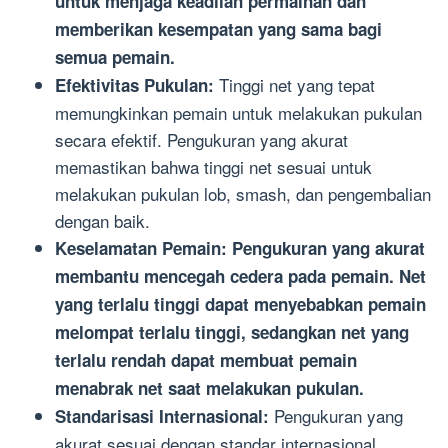
untuk menjaga keadilan permainan dan
memberikan kesempatan yang sama bagi
semua pemain.
Tinggi net yang tepat
Efektivitas Pukulan:
memungkinkan pemain untuk melakukan pukulan
secara efektif. Pengukuran yang akurat
memastikan bahwa tinggi net sesuai untuk
melakukan pukulan lob, smash, dan pengembalian
dengan baik.
Keselamatan Pemain: Pengukuran yang akurat
membantu mencegah cedera pada pemain. Net
yang terlalu tinggi dapat menyebabkan pemain
melompat terlalu tinggi, sedangkan net yang
terlalu rendah dapat membuat pemain
menabrak net saat melakukan pukulan.
Pengukuran yang
Standarisasi Internasional:
akurat sesuai dengan standar internasional,