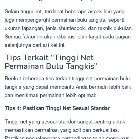
Selain tinggi net, terdapat beberapa aspek lain yang
juga mempengaruhi permainan bulu tangkis, seperti
ukuran lapangan, jenis shuttlecock, dan teknik pukulan.
Semua faktor ini akan dibahas lebih lanjut pada bagian
selanjutnya dari artikel ini.
Tips Terkait “Tinggi Net
Permainan Bulu Tangkis”
Berikut beberapa tips terkait tinggi net permainan bulu
tangkis yang dapat membantu Anda bermain lebih baik
dan menikmati permainan lebih optimal:
Tips 1: Pastikan Tinggi Net Sesuai Standar
Tinggi net yang sesuai standar sangat penting untuk
memastikan permainan yang adil dan berkualitas.
Pastikan penyelenggara pertandingan telah mengukur