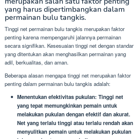
merupakan salah satu faktor penting
yang harus dipertimbangkan dalam
permainan bulu tangkis.
Tinggi net permainan bulu tangkis merupakan faktor
penting karena mempengaruhi jalannya permainan
secara signifikan. Kesesuaian tinggi net dengan standar
yang ditentukan akan menghasilkan permainan yang
adil, berkualitas, dan aman.
Beberapa alasan mengapa tinggi net merupakan faktor
penting dalam permainan bulu tangkis adalah:
Menentukan efektivitas pukulan: Tinggi net
yang tepat memungkinkan pemain untuk
melakukan pukulan dengan efektif dan akurat.
Net yang terlalu tinggi atau terlalu rendah akan
menyulitkan pemain untuk melakukan pukulan