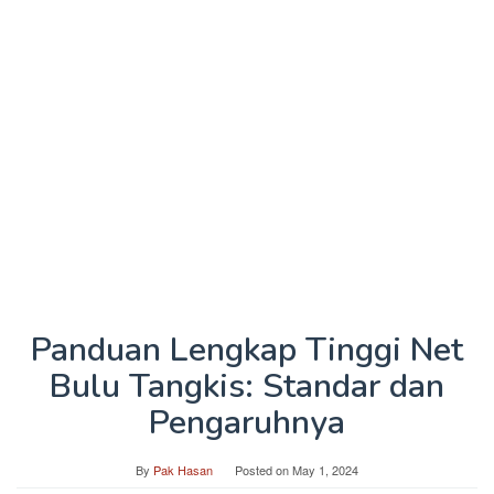
Panduan Lengkap Tinggi Net
Bulu Tangkis: Standar dan
Pengaruhnya
By
Pak Hasan
Posted on
May 1, 2024