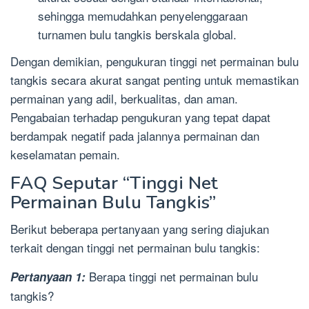
sehingga memudahkan penyelenggaraan
turnamen bulu tangkis berskala global.
Dengan demikian, pengukuran tinggi net permainan bulu
tangkis secara akurat sangat penting untuk memastikan
permainan yang adil, berkualitas, dan aman.
Pengabaian terhadap pengukuran yang tepat dapat
berdampak negatif pada jalannya permainan dan
keselamatan pemain.
FAQ Seputar “Tinggi Net
Permainan Bulu Tangkis”
Berikut beberapa pertanyaan yang sering diajukan
terkait dengan tinggi net permainan bulu tangkis:
Berapa tinggi net permainan bulu
Pertanyaan 1:
tangkis?