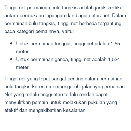
Tinggi net permainan bulu tangkis adalah jarak vertikal
antara permukaan lapangan dan bagian atas net. Dalam
permainan bulu tangkis, tinggi net berbeda tergantung
pada kategori pemainnya, yaitu:
Untuk permainan tunggal, tinggi net adalah 1,55
meter.
Untuk permainan ganda, tinggi net adalah 1,524
meter.
Tinggi net yang tepat sangat penting dalam permainan
bulu tangkis karena mempengaruhi jalannya permainan.
Net yang terlalu tinggi atau terlalu rendah dapat
menyulitkan pemain untuk melakukan pukulan yang
efektif dan mengakibatkan kesalahan.