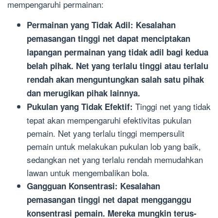
mempengaruhi permainan:
Permainan yang Tidak Adil: Kesalahan
pemasangan tinggi net dapat menciptakan
lapangan permainan yang tidak adil bagi kedua
belah pihak. Net yang terlalu tinggi atau terlalu
rendah akan menguntungkan salah satu pihak
dan merugikan pihak lainnya.
Tinggi net yang tidak
Pukulan yang Tidak Efektif:
tepat akan mempengaruhi efektivitas pukulan
pemain. Net yang terlalu tinggi mempersulit
pemain untuk melakukan pukulan lob yang baik,
sedangkan net yang terlalu rendah memudahkan
lawan untuk mengembalikan bola.
Gangguan Konsentrasi: Kesalahan
pemasangan tinggi net dapat mengganggu
konsentrasi pemain. Mereka mungkin terus-