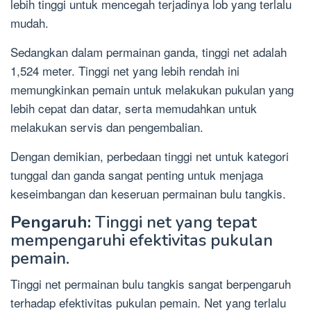
lebih tinggi untuk mencegah terjadinya lob yang terlalu
mudah.
Sedangkan dalam permainan ganda, tinggi net adalah
1,524 meter. Tinggi net yang lebih rendah ini
memungkinkan pemain untuk melakukan pukulan yang
lebih cepat dan datar, serta memudahkan untuk
melakukan servis dan pengembalian.
Dengan demikian, perbedaan tinggi net untuk kategori
tunggal dan ganda sangat penting untuk menjaga
keseimbangan dan keseruan permainan bulu tangkis.
Pengaruh:
Tinggi net yang tepat
mempengaruhi efektivitas pukulan
pemain.
Tinggi net permainan bulu tangkis sangat berpengaruh
terhadap efektivitas pukulan pemain. Net yang terlalu