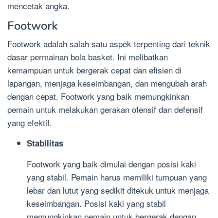
mencetak angka.
Footwork
Footwork adalah salah satu aspek terpenting dari teknik
dasar permainan bola basket. Ini melibatkan
kemampuan untuk bergerak cepat dan efisien di
lapangan, menjaga keseimbangan, dan mengubah arah
dengan cepat. Footwork yang baik memungkinkan
pemain untuk melakukan gerakan ofensif dan defensif
yang efektif.
Stabilitas
Footwork yang baik dimulai dengan posisi kaki
yang stabil. Pemain harus memiliki tumpuan yang
lebar dan lutut yang sedikit ditekuk untuk menjaga
keseimbangan. Posisi kaki yang stabil
memungkinkan pemain untuk bergerak dengan