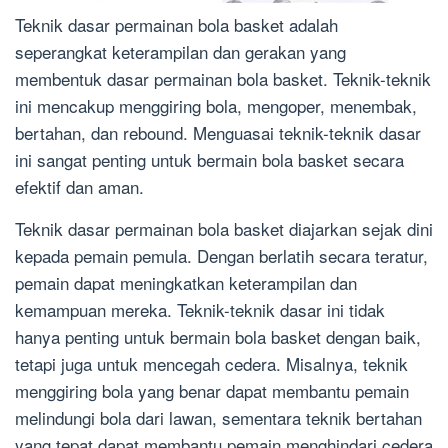
Teknik dasar permainan bola basket adalah
seperangkat keterampilan dan gerakan yang
membentuk dasar permainan bola basket. Teknik-teknik
ini mencakup menggiring bola, mengoper, menembak,
bertahan, dan rebound. Menguasai teknik-teknik dasar
ini sangat penting untuk bermain bola basket secara
efektif dan aman.
Teknik dasar permainan bola basket diajarkan sejak dini
kepada pemain pemula. Dengan berlatih secara teratur,
pemain dapat meningkatkan keterampilan dan
kemampuan mereka. Teknik-teknik dasar ini tidak
hanya penting untuk bermain bola basket dengan baik,
tetapi juga untuk mencegah cedera. Misalnya, teknik
menggiring bola yang benar dapat membantu pemain
melindungi bola dari lawan, sementara teknik bertahan
yang tepat dapat membantu pemain menghindari cedera