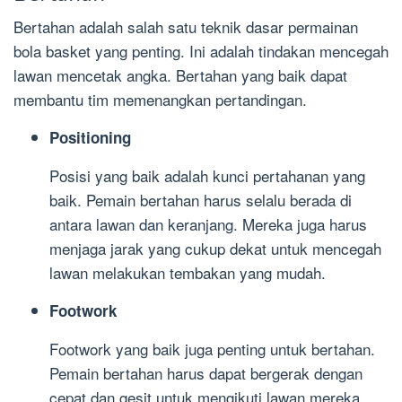
Bertahan adalah salah satu teknik dasar permainan
bola basket yang penting. Ini adalah tindakan mencegah
lawan mencetak angka. Bertahan yang baik dapat
membantu tim memenangkan pertandingan.
Positioning
Posisi yang baik adalah kunci pertahanan yang
baik. Pemain bertahan harus selalu berada di
antara lawan dan keranjang. Mereka juga harus
menjaga jarak yang cukup dekat untuk mencegah
lawan melakukan tembakan yang mudah.
Footwork
Footwork yang baik juga penting untuk bertahan.
Pemain bertahan harus dapat bergerak dengan
cepat dan gesit untuk mengikuti lawan mereka.