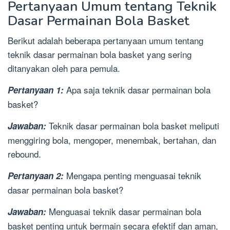
Pertanyaan Umum tentang Teknik
Dasar Permainan Bola Basket
Berikut adalah beberapa pertanyaan umum tentang
teknik dasar permainan bola basket yang sering
ditanyakan oleh para pemula.
Apa saja teknik dasar permainan bola
Pertanyaan 1:
basket?
Teknik dasar permainan bola basket meliputi
Jawaban:
menggiring bola, mengoper, menembak, bertahan, dan
rebound.
Mengapa penting menguasai teknik
Pertanyaan 2:
dasar permainan bola basket?
Menguasai teknik dasar permainan bola
Jawaban:
basket penting untuk bermain secara efektif dan aman,