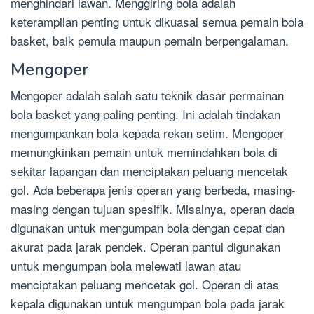
menghindari lawan. Menggiring bola adalah
keterampilan penting untuk dikuasai semua pemain bola
basket, baik pemula maupun pemain berpengalaman.
Mengoper
Mengoper adalah salah satu teknik dasar permainan
bola basket yang paling penting. Ini adalah tindakan
mengumpankan bola kepada rekan setim. Mengoper
memungkinkan pemain untuk memindahkan bola di
sekitar lapangan dan menciptakan peluang mencetak
gol. Ada beberapa jenis operan yang berbeda, masing-
masing dengan tujuan spesifik. Misalnya, operan dada
digunakan untuk mengumpan bola dengan cepat dan
akurat pada jarak pendek. Operan pantul digunakan
untuk mengumpan bola melewati lawan atau
menciptakan peluang mencetak gol. Operan di atas
kepala digunakan untuk mengumpan bola pada jarak