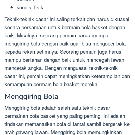
kondisi fisik
Teknik-teknik dasar ini saling terkait dan harus dikuasai
secara bersamaan untuk bermain bola basket dengan
baik. Misalnya, seorang pemain harus mampu
menggiring bola dengan baik agar bisa mengoper bola
kepada rekan setimnya. Seorang pemain juga harus
mampu bertahan dengan baik untuk mencegah lawan
mencetak angka. Dengan menguasai teknik-teknik
dasar ini, pemain dapat meningkatkan keterampilan dan
kemampuan bermain bola basket mereka.
Menggiring Bola
Menggiring bola adalah salah satu teknik dasar
permainan bola basket yang paling penting. Ini adalah
tindakan memantulkan bola di lantai sambil bergerak ke
arah gawang lawan. Menggiring bola memungkinkan