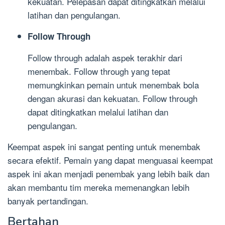
kekuatan. Pelepasan dapat ditingkatkan melalui
latihan dan pengulangan.
Follow Through
Follow through adalah aspek terakhir dari
menembak. Follow through yang tepat
memungkinkan pemain untuk menembak bola
dengan akurasi dan kekuatan. Follow through
dapat ditingkatkan melalui latihan dan
pengulangan.
Keempat aspek ini sangat penting untuk menembak
secara efektif. Pemain yang dapat menguasai keempat
aspek ini akan menjadi penembak yang lebih baik dan
akan membantu tim mereka memenangkan lebih
banyak pertandingan.
Bertahan