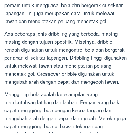
pemain untuk menguasai bola dan bergerak di sekitar
lapangan. Ini juga merupakan cara untuk melewati
lawan dan menciptakan peluang mencetak gol.
Ada beberapa jenis dribbling yang berbeda, masing-
masing dengan tujuan spesifik. Misalnya, dribble
rendah digunakan untuk mengontrol bola dan bergerak
perlahan di sekitar lapangan. Dribbling tinggi digunakan
untuk melewati lawan atau menciptakan peluang
mencetak gol. Crossover dribble digunakan untuk
mengubah arah dengan cepat dan mengecoh lawan.
Menggiring bola adalah keterampilan yang
membutuhkan latihan dan latihan. Pemain yang baik
dapat menggiring bola dengan kedua tangan dan
mengubah arah dengan cepat dan mudah. Mereka juga
dapat menggiring bola di bawah tekanan dan