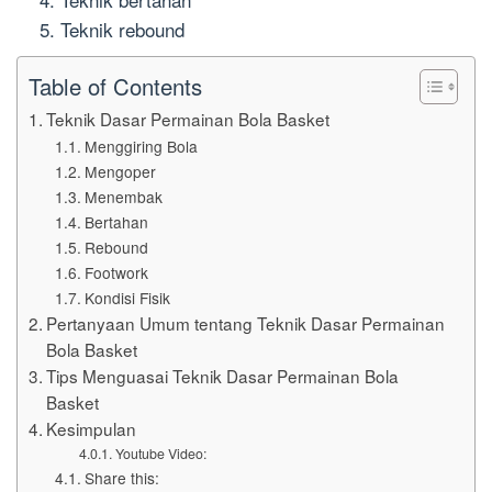
Teknik rebound
Table of Contents
Teknik Dasar Permainan Bola Basket
Menggiring Bola
Mengoper
Menembak
Bertahan
Rebound
Footwork
Kondisi Fisik
Pertanyaan Umum tentang Teknik Dasar Permainan
Bola Basket
Tips Menguasai Teknik Dasar Permainan Bola
Basket
Kesimpulan
Youtube Video:
Share this: