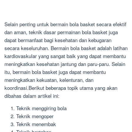
Selain penting untuk bermain bola basket secara efektif
dan aman, teknik dasar permainan bola basket juga
dapat bermanfaat bagi kesehatan dan kebugaran
secara keseluruhan. Bermain bola basket adalah latihan
kardiovaskular yang sangat baik yang dapat membantu
meningkatkan kesehatan jantung dan paru-paru. Selain
itu, bermain bola basket juga dapat membantu
meningkatkan kekuatan, kelenturan, dan
koordinasi.Berikut beberapa topik utama yang akan
dibahas dalam artikel ini:
Teknik menggiring bola
Teknik mengoper
Teknik menembak
Teknik bertahan