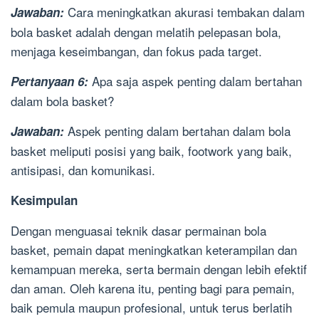
Cara meningkatkan akurasi tembakan dalam
Jawaban:
bola basket adalah dengan melatih pelepasan bola,
menjaga keseimbangan, dan fokus pada target.
Apa saja aspek penting dalam bertahan
Pertanyaan 6:
dalam bola basket?
Aspek penting dalam bertahan dalam bola
Jawaban:
basket meliputi posisi yang baik, footwork yang baik,
antisipasi, dan komunikasi.
Kesimpulan
Dengan menguasai teknik dasar permainan bola
basket, pemain dapat meningkatkan keterampilan dan
kemampuan mereka, serta bermain dengan lebih efektif
dan aman. Oleh karena itu, penting bagi para pemain,
baik pemula maupun profesional, untuk terus berlatih