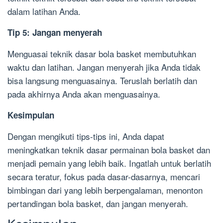
dalam latihan Anda.
Tip 5: Jangan menyerah
Menguasai teknik dasar bola basket membutuhkan
waktu dan latihan. Jangan menyerah jika Anda tidak
bisa langsung menguasainya. Teruslah berlatih dan
pada akhirnya Anda akan menguasainya.
Kesimpulan
Dengan mengikuti tips-tips ini, Anda dapat
meningkatkan teknik dasar permainan bola basket dan
menjadi pemain yang lebih baik. Ingatlah untuk berlatih
secara teratur, fokus pada dasar-dasarnya, mencari
bimbingan dari yang lebih berpengalaman, menonton
pertandingan bola basket, dan jangan menyerah.