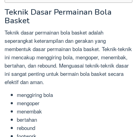
Teknik Dasar Permainan Bola
Basket
Teknik dasar permainan bola basket adalah
seperangkat keterampilan dan gerakan yang
membentuk dasar permainan bola basket. Teknik-teknik
ini mencakup menggiring bola, mengoper, menembak,
bertahan, dan rebound. Menguasai teknik-teknik dasar
ini sangat penting untuk bermain bola basket secara
efektif dan aman.
menggiring bola
mengoper
menembak
bertahan
rebound
footwork