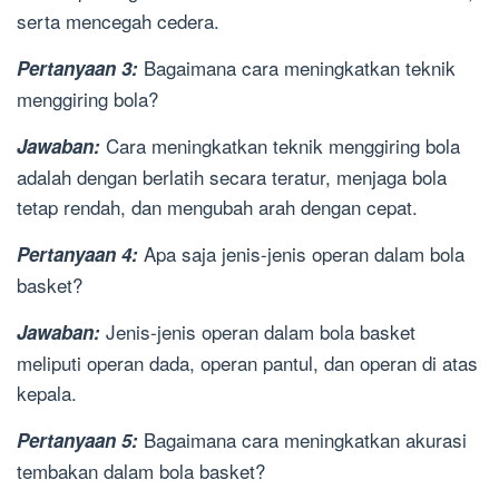
serta mencegah cedera.
Bagaimana cara meningkatkan teknik
Pertanyaan 3:
menggiring bola?
Cara meningkatkan teknik menggiring bola
Jawaban:
adalah dengan berlatih secara teratur, menjaga bola
tetap rendah, dan mengubah arah dengan cepat.
Apa saja jenis-jenis operan dalam bola
Pertanyaan 4:
basket?
Jenis-jenis operan dalam bola basket
Jawaban:
meliputi operan dada, operan pantul, dan operan di atas
kepala.
Bagaimana cara meningkatkan akurasi
Pertanyaan 5:
tembakan dalam bola basket?