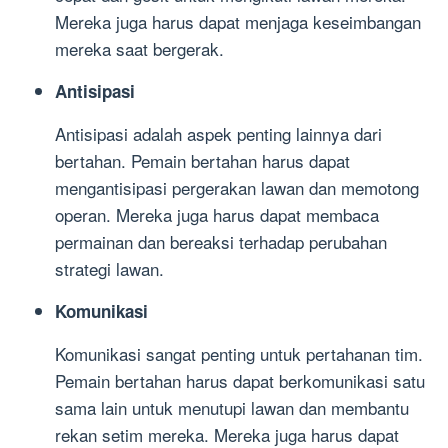
Mereka juga harus dapat menjaga keseimbangan
mereka saat bergerak.
Antisipasi
Antisipasi adalah aspek penting lainnya dari
bertahan. Pemain bertahan harus dapat
mengantisipasi pergerakan lawan dan memotong
operan. Mereka juga harus dapat membaca
permainan dan bereaksi terhadap perubahan
strategi lawan.
Komunikasi
Komunikasi sangat penting untuk pertahanan tim.
Pemain bertahan harus dapat berkomunikasi satu
sama lain untuk menutupi lawan dan membantu
rekan setim mereka. Mereka juga harus dapat