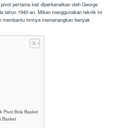
 pivot pertama kali diperkenalkan oleh George
a tahun 1940-an. Mikan menggunakan teknik ini
an membantu timnya memenangkan banyak
 Pivot Bola Basket
a Basket