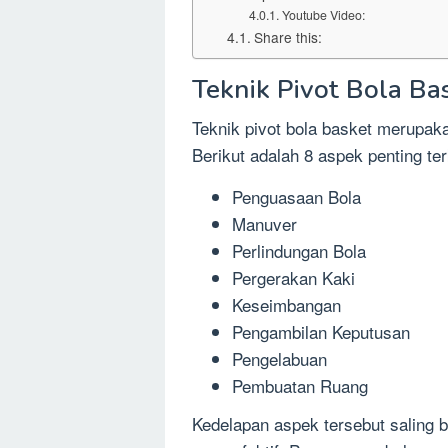
Youtube Video:
Share this:
Teknik Pivot Bola Ba
Teknik pivot bola basket merupak
Berikut adalah 8 aspek penting terk
Penguasaan Bola
Manuver
Perlindungan Bola
Pergerakan Kaki
Keseimbangan
Pengambilan Keputusan
Pengelabuan
Pembuatan Ruang
Kedelapan aspek tersebut saling 