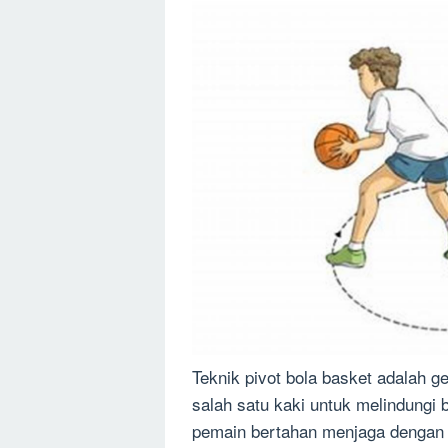
Teknik pivot bola basket adalah
salah satu kaki untuk melindungi b
pemain bertahan menjaga dengan 