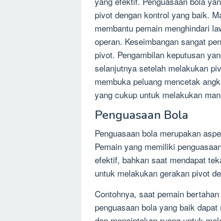
yang efektif. Penguasaan bola y
pivot dengan kontrol yang baik. M
membantu pemain menghindari la
operan. Keseimbangan sangat pent
pivot. Pengambilan keputusan yan
selanjutnya setelah melakukan pi
membuka peluang mencetak angk
yang cukup untuk melakukan manu
Penguasaan Bola
Penguasaan bola merupakan aspek 
Pemain yang memiliki penguasaan 
efektif, bahkan saat mendapat te
untuk melakukan gerakan pivot de
Contohnya, saat pemain bertahan
penguasaan bola yang baik dapat 
dan menciptakan ruang untuk mel