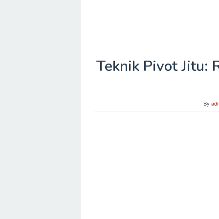
Teknik Pivot Jitu
By
ad