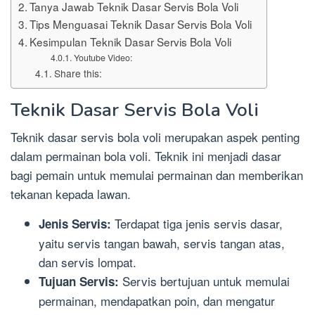
Tanya Jawab Teknik Dasar Servis Bola Voli
Tips Menguasai Teknik Dasar Servis Bola Voli
Kesimpulan Teknik Dasar Servis Bola Voli
Youtube Video:
Share this:
Teknik Dasar Servis Bola Voli
Teknik dasar servis bola voli merupakan aspek penting
dalam permainan bola voli. Teknik ini menjadi dasar
bagi pemain untuk memulai permainan dan memberikan
tekanan kepada lawan.
Terdapat tiga jenis servis dasar,
Jenis Servis:
yaitu servis tangan bawah, servis tangan atas,
dan servis lompat.
Servis bertujuan untuk memulai
Tujuan Servis:
permainan, mendapatkan poin, dan mengatur