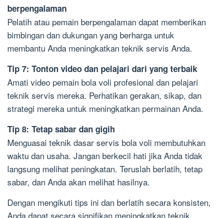
berpengalaman
Pelatih atau pemain berpengalaman dapat memberikan
bimbingan dan dukungan yang berharga untuk
membantu Anda meningkatkan teknik servis Anda.
Tip 7: Tonton video dan pelajari dari yang terbaik
Amati video pemain bola voli profesional dan pelajari
teknik servis mereka. Perhatikan gerakan, sikap, dan
strategi mereka untuk meningkatkan permainan Anda.
Tip 8: Tetap sabar dan gigih
Menguasai teknik dasar servis bola voli membutuhkan
waktu dan usaha. Jangan berkecil hati jika Anda tidak
langsung melihat peningkatan. Teruslah berlatih, tetap
sabar, dan Anda akan melihat hasilnya.
Dengan mengikuti tips ini dan berlatih secara konsisten,
Anda dapat secara signifikan meningkatkan teknik