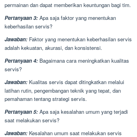
permainan dan dapat memberikan keuntungan bagi tim.
Apa saja faktor yang menentukan
Pertanyaan 3:
keberhasilan servis?
Faktor yang menentukan keberhasilan servis
Jawaban:
adalah kekuatan, akurasi, dan konsistensi.
Bagaimana cara meningkatkan kualitas
Pertanyaan 4:
servis?
Kualitas servis dapat ditingkatkan melalui
Jawaban:
latihan rutin, pengembangan teknik yang tepat, dan
pemahaman tentang strategi servis.
Apa saja kesalahan umum yang terjadi
Pertanyaan 5:
saat melakukan servis?
Kesalahan umum saat melakukan servis
Jawaban: