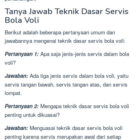
Tanya Jawab Teknik Dasar Servis
Bola Voli
Berikut adalah beberapa pertanyaan umum dan
jawabannya mengenai teknik dasar servis bola voli:
Apa saja jenis-jenis servis dalam bola
Pertanyaan 1:
voli?
Ada tiga jenis servis dalam bola voli, yaitu
Jawaban:
servis tangan bawah, servis tangan atas, dan servis
lompat.
Mengapa teknik dasar servis bola voli
Pertanyaan 2:
penting untuk dikuasai?
Menguasai teknik dasar servis bola voli
Jawaban:
penting karena servis merupakan awal dari setiap