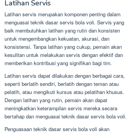
Latihan Servis
Latihan servis merupakan komponen penting dalam
menguasai teknik dasar servis bola voli. Servis yang
baik membutuhkan latihan yang rutin dan konsisten
untuk mengembangkan kekuatan, akurasi, dan
konsistensi. Tanpa latihan yang cukup, pemain akan
kesulitan untuk melakukan servis dengan efektif dan
memberikan kontribusi yang signifikan bagi tim.
Latihan servis dapat dilakukan dengan berbagai cara,
seperti berlatih sendiri, berlatih dengan teman atau
pelatih, atau mengikuti kursus atau pelatihan khusus.
Dengan latihan yang rutin, pemain akan dapat
meningkatkan keterampilan servis mereka secara
bertahap dan menguasai teknik dasar servis bola voli.
Penguasaan teknik dasar servis bola voli akan