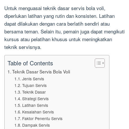
Untuk menguasai teknik dasar servis bola voli,
diperlukan latihan yang rutin dan konsisten. Latihan
dapat dilakukan dengan cara berlatih sendiri atau
bersama teman. Selain itu, pemain juga dapat mengikuti
kursus atau pelatihan khusus untuk meningkatkan
teknik servisnya.
Table of Contents
Teknik Dasar Servis Bola Voli
Jenis Servis
Tujuan Servis
Teknik Dasar
Strategi Servis
Latihan Servis
Kesalahan Servis
Faktor Penentu Servis
Dampak Servis