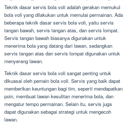
Teknik dasar servis bola voli adalah gerakan memukul
bola voli yang dilakukan untuk memulai permainan. Ada
beberapa teknik dasar servis bola voli, yaitu servis
tangan bawah, servis tangan atas, dan servis lompat.
Servis tangan bawah biasanya digunakan untuk
menerima bola yang datang dari lawan, sedangkan
servis tangan atas dan servis lompat digunakan untuk
menyerang lawan.
Teknik dasar servis bola voli sangat penting untuk
dikuasai oleh pemain bola voli. Servis yang baik dapat
memberikan keuntungan bagi tim, seperti mendapatkan
poin, membuat lawan kesulitan menerima bola, dan
mengatur tempo permainan. Selain itu, servis juga
dapat digunakan sebagai strategi untuk mengecoh
lawan.