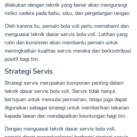
dilakukan dengan teknik yang benar akan mengurangi
risiko cedera pada bahu, siku, dan pergelangan tangan.
Oleh karena itu, pemain bola voli perlu memahami dan
menguasai teknik dasar servis bola voli. Latihan yang
rutin dan konsisten akan membantu pemain untuk
meningkatkan kualitas servis mereka dan berkontribusi
positif bagi tim.
Strategi Servis
Strategi servis merupakan komponen penting dalam
teknik dasar servis bola voli. Servis tidak hanya
bertujuan untuk memulai permainan, tetapi juga dapat
digunakan sebagai strategi untuk memberikan tekanan
kepada lawan dan mendapatkan keuntungan bagi tim.
Dengan menguasai teknik dasar servis bola voli,
pemain dapat mengeksplorasi berbagai strategi servis