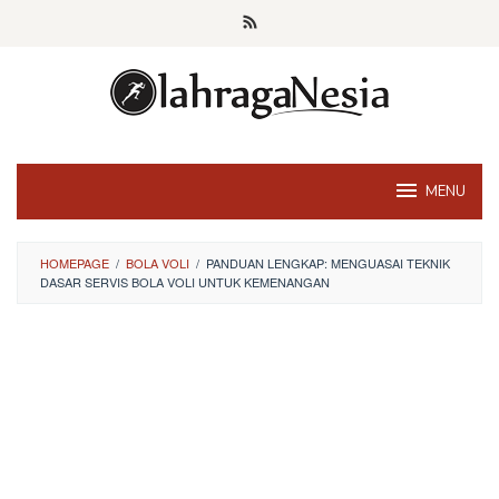
Skip
to
content
MENU
HOMEPAGE
/
BOLA VOLI
/
PANDUAN LENGKAP: MENGUASAI TEKNIK
DASAR SERVIS BOLA VOLI UNTUK KEMENANGAN