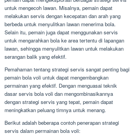
untuk mengecoh lawan. Misalnya, pemain dapat
melakukan servis dengan kecepatan dan arah yang
berbeda untuk menyulitkan lawan menerima bola.
Selain itu, pemain juga dapat menggunakan servis
untuk mengarahkan bola ke area tertentu di lapangan
lawan, sehingga menyulitkan lawan untuk melakukan
serangan balik yang efektif.
Pemahaman tentang strategi servis sangat penting bagi
pemain bola voli untuk dapat mengembangkan
permainan yang efektif. Dengan menguasai teknik
dasar servis bola voli dan mengombinasikannya
dengan strategi servis yang tepat, pemain dapat
meningkatkan peluang timnya untuk menang.
Berikut adalah beberapa contoh penerapan strategi
servis dalam permainan bola voli: