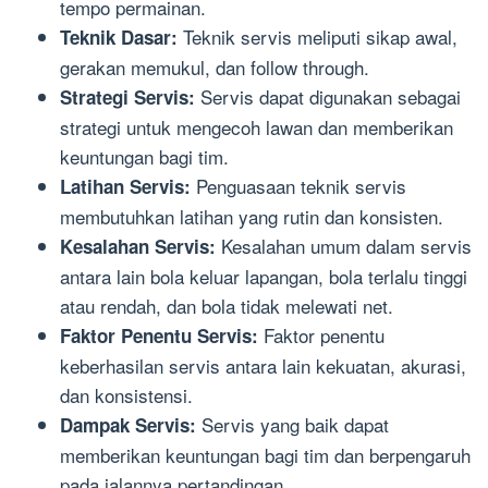
tempo permainan.
Teknik servis meliputi sikap awal,
Teknik Dasar:
gerakan memukul, dan follow through.
Servis dapat digunakan sebagai
Strategi Servis:
strategi untuk mengecoh lawan dan memberikan
keuntungan bagi tim.
Penguasaan teknik servis
Latihan Servis:
membutuhkan latihan yang rutin dan konsisten.
Kesalahan umum dalam servis
Kesalahan Servis:
antara lain bola keluar lapangan, bola terlalu tinggi
atau rendah, dan bola tidak melewati net.
Faktor penentu
Faktor Penentu Servis:
keberhasilan servis antara lain kekuatan, akurasi,
dan konsistensi.
Servis yang baik dapat
Dampak Servis:
memberikan keuntungan bagi tim dan berpengaruh
pada jalannya pertandingan.