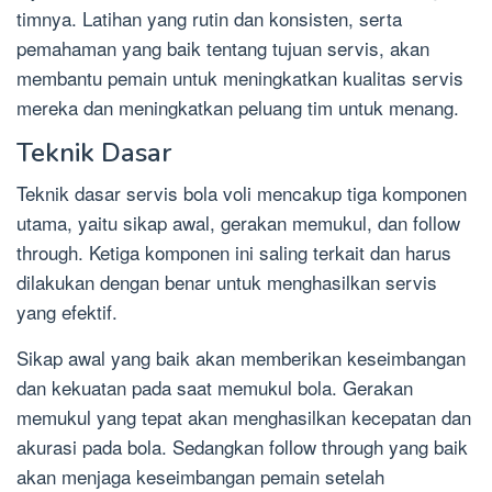
timnya. Latihan yang rutin dan konsisten, serta
pemahaman yang baik tentang tujuan servis, akan
membantu pemain untuk meningkatkan kualitas servis
mereka dan meningkatkan peluang tim untuk menang.
Teknik Dasar
Teknik dasar servis bola voli mencakup tiga komponen
utama, yaitu sikap awal, gerakan memukul, dan follow
through. Ketiga komponen ini saling terkait dan harus
dilakukan dengan benar untuk menghasilkan servis
yang efektif.
Sikap awal yang baik akan memberikan keseimbangan
dan kekuatan pada saat memukul bola. Gerakan
memukul yang tepat akan menghasilkan kecepatan dan
akurasi pada bola. Sedangkan follow through yang baik
akan menjaga keseimbangan pemain setelah