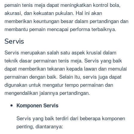
pemain tenis meja dapat meningkatkan kontrol bola,
akurasi, dan kekuatan pukulan. Hal ini akan
memberikan keuntungan besar dalam pertandingan dan
membantu pemain mencapai performa terbaiknya.
Servis
Servis merupakan salah satu aspek krusial dalam
teknik dasar permainan tenis meja. Servis yang baik
dapat memberikan tekanan kepada lawan dan memulai
permainan dengan baik. Selain itu, servis juga dapat
digunakan untuk mengatur tempo permainan dan
mengendalikan jalannya pertandingan.
Komponen Servis
Servis yang baik terdiri dari beberapa komponen
penting, diantaranya: