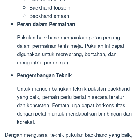
Backhand topspin
Backhand smash
Peran dalam Permainan
Pukulan backhand memainkan peran penting
dalam permainan tenis meja. Pukulan ini dapat
digunakan untuk menyerang, bertahan, dan
mengontrol permainan.
Pengembangan Teknik
Untuk mengembangkan teknik pukulan backhand
yang baik, pemain perlu berlatih secara teratur
dan konsisten. Pemain juga dapat berkonsultasi
dengan pelatih untuk mendapatkan bimbingan dan
koreksi.
Dengan menguasai teknik pukulan backhand yang baik,