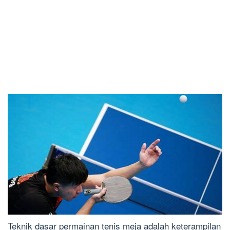
Teknik dasar permainan tenis meja adalah keterampilan