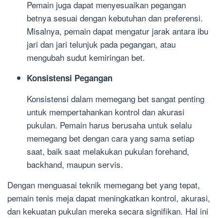
Pemain juga dapat menyesuaikan pegangan
betnya sesuai dengan kebutuhan dan preferensi.
Misalnya, pemain dapat mengatur jarak antara ibu
jari dan jari telunjuk pada pegangan, atau
mengubah sudut kemiringan bet.
Konsistensi Pegangan
Konsistensi dalam memegang bet sangat penting
untuk mempertahankan kontrol dan akurasi
pukulan. Pemain harus berusaha untuk selalu
memegang bet dengan cara yang sama setiap
saat, baik saat melakukan pukulan forehand,
backhand, maupun servis.
Dengan menguasai teknik memegang bet yang tepat,
pemain tenis meja dapat meningkatkan kontrol, akurasi,
dan kekuatan pukulan mereka secara signifikan. Hal ini