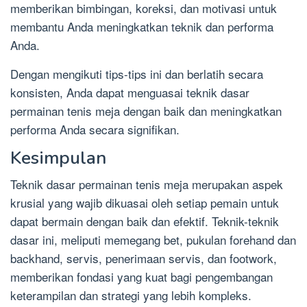
memberikan bimbingan, koreksi, dan motivasi untuk
membantu Anda meningkatkan teknik dan performa
Anda.
Dengan mengikuti tips-tips ini dan berlatih secara
konsisten, Anda dapat menguasai teknik dasar
permainan tenis meja dengan baik dan meningkatkan
performa Anda secara signifikan.
Kesimpulan
Teknik dasar permainan tenis meja merupakan aspek
krusial yang wajib dikuasai oleh setiap pemain untuk
dapat bermain dengan baik dan efektif. Teknik-teknik
dasar ini, meliputi memegang bet, pukulan forehand dan
backhand, servis, penerimaan servis, dan footwork,
memberikan fondasi yang kuat bagi pengembangan
keterampilan dan strategi yang lebih kompleks.