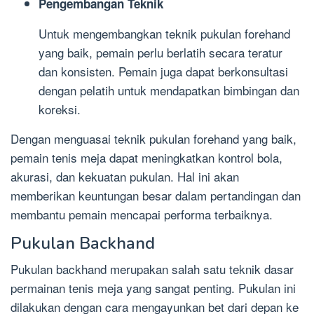
Pengembangan Teknik
Untuk mengembangkan teknik pukulan forehand
yang baik, pemain perlu berlatih secara teratur
dan konsisten. Pemain juga dapat berkonsultasi
dengan pelatih untuk mendapatkan bimbingan dan
koreksi.
Dengan menguasai teknik pukulan forehand yang baik,
pemain tenis meja dapat meningkatkan kontrol bola,
akurasi, dan kekuatan pukulan. Hal ini akan
memberikan keuntungan besar dalam pertandingan dan
membantu pemain mencapai performa terbaiknya.
Pukulan Backhand
Pukulan backhand merupakan salah satu teknik dasar
permainan tenis meja yang sangat penting. Pukulan ini
dilakukan dengan cara mengayunkan bet dari depan ke