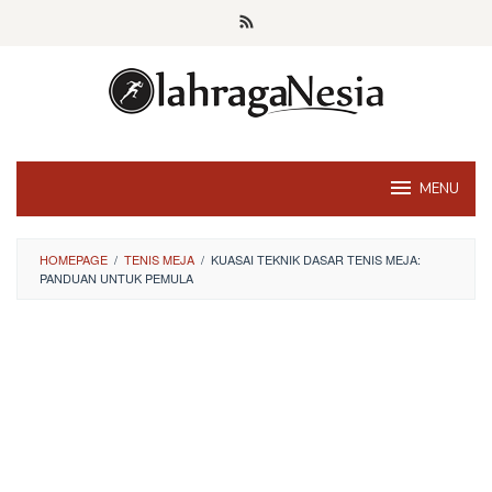
Skip
to
content
MENU
HOMEPAGE
/
TENIS MEJA
/
KUASAI TEKNIK DASAR TENIS MEJA:
PANDUAN UNTUK PEMULA