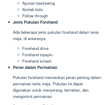
Ayunan backswing
Kontak bola
Follow through
Jenis Pukulan Forehand
Ada beberapa jenis pukulan forehand dalam tenis
meja, di antaranya:
Forehand drive
Forehand topspin
Forehand smash
Peran dalam Permainan
Pukulan forehand memainkan peran penting dalam
permainan tenis meja. Pukulan ini dapat
digunakan untuk menyerang, bertahan, dan
mengontrol permainan.