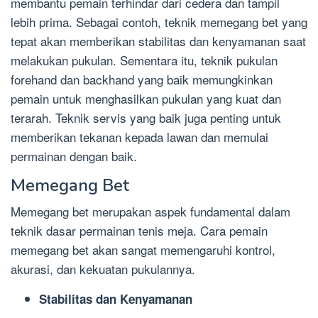
membantu pemain terhindar dari cedera dan tampil
lebih prima. Sebagai contoh, teknik memegang bet yang
tepat akan memberikan stabilitas dan kenyamanan saat
melakukan pukulan. Sementara itu, teknik pukulan
forehand dan backhand yang baik memungkinkan
pemain untuk menghasilkan pukulan yang kuat dan
terarah. Teknik servis yang baik juga penting untuk
memberikan tekanan kepada lawan dan memulai
permainan dengan baik.
Memegang Bet
Memegang bet merupakan aspek fundamental dalam
teknik dasar permainan tenis meja. Cara pemain
memegang bet akan sangat memengaruhi kontrol,
akurasi, dan kekuatan pukulannya.
Stabilitas dan Kenyamanan