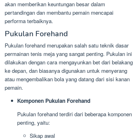
akan memberikan keuntungan besar dalam
pertandingan dan membantu pemain mencapai
performa terbaiknya.
Pukulan Forehand
Pukulan forehand merupakan salah satu teknik dasar
permainan tenis meja yang sangat penting. Pukulan ini
dilakukan dengan cara mengayunkan bet dari belakang
ke depan, dan biasanya digunakan untuk menyerang
atau mengembalikan bola yang datang dari sisi kanan
pemain.
Komponen Pukulan Forehand
Pukulan forehand terdiri dari beberapa komponen
penting, yaitu:
Sikap awal