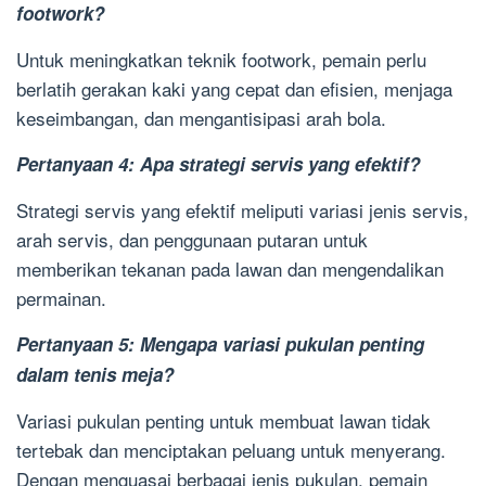
footwork?
Untuk meningkatkan teknik footwork, pemain perlu
berlatih gerakan kaki yang cepat dan efisien, menjaga
keseimbangan, dan mengantisipasi arah bola.
Pertanyaan 4: Apa strategi servis yang efektif?
Strategi servis yang efektif meliputi variasi jenis servis,
arah servis, dan penggunaan putaran untuk
memberikan tekanan pada lawan dan mengendalikan
permainan.
Pertanyaan 5: Mengapa variasi pukulan penting
dalam tenis meja?
Variasi pukulan penting untuk membuat lawan tidak
tertebak dan menciptakan peluang untuk menyerang.
Dengan menguasai berbagai jenis pukulan, pemain