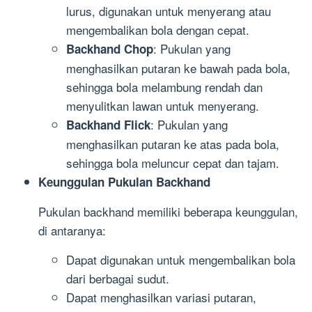
lurus, digunakan untuk menyerang atau
mengembalikan bola dengan cepat.
: Pukulan yang
Backhand Chop
menghasilkan putaran ke bawah pada bola,
sehingga bola melambung rendah dan
menyulitkan lawan untuk menyerang.
: Pukulan yang
Backhand Flick
menghasilkan putaran ke atas pada bola,
sehingga bola meluncur cepat dan tajam.
Keunggulan Pukulan Backhand
Pukulan backhand memiliki beberapa keunggulan,
di antaranya:
Dapat digunakan untuk mengembalikan bola
dari berbagai sudut.
Dapat menghasilkan variasi putaran,