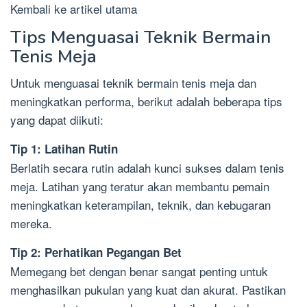
Kembali ke artikel utama
Tips Menguasai Teknik Bermain
Tenis Meja
Untuk menguasai teknik bermain tenis meja dan
meningkatkan performa, berikut adalah beberapa tips
yang dapat diikuti:
Tip 1: Latihan Rutin
Berlatih secara rutin adalah kunci sukses dalam tenis
meja. Latihan yang teratur akan membantu pemain
meningkatkan keterampilan, teknik, dan kebugaran
mereka.
Tip 2: Perhatikan Pegangan Bet
Memegang bet dengan benar sangat penting untuk
menghasilkan pukulan yang kuat dan akurat. Pastikan