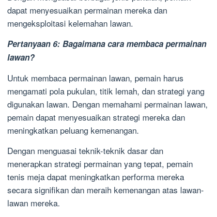
dapat menyesuaikan permainan mereka dan
mengeksploitasi kelemahan lawan.
Pertanyaan 6: Bagaimana cara membaca permainan
lawan?
Untuk membaca permainan lawan, pemain harus
mengamati pola pukulan, titik lemah, dan strategi yang
digunakan lawan. Dengan memahami permainan lawan,
pemain dapat menyesuaikan strategi mereka dan
meningkatkan peluang kemenangan.
Dengan menguasai teknik-teknik dasar dan
menerapkan strategi permainan yang tepat, pemain
tenis meja dapat meningkatkan performa mereka
secara signifikan dan meraih kemenangan atas lawan-
lawan mereka.