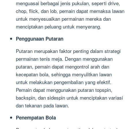
menguasai berbagai jenis pukulan, seperti drive,
chop, flick, dan lob, pemain dapat memaksa lawan
untuk menyesuaikan permainan mereka dan
menciptakan peluang untuk menyerang.
Penggunaan Putaran
Putaran merupakan faktor penting dalam strategi
permainan tenis meja. Dengan menggunakan
putaran, pemain dapat mengontrol arah dan
kecepatan bola, sehingga menyulitkan lawan
untuk melakukan pengembalian yang efektif.
Pemain dapat menggunakan putaran topspin,
backspin, dan sidespin untuk menciptakan variasi
dan tekanan pada lawan.
Penempatan Bola