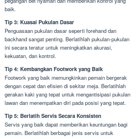
pegangan bet nyaman dan memberikan kontrol yang
baik.
Tip 3: Kuasai Pukulan Dasar
Penguasaan pukulan dasar seperti forehand dan
backhand sangat penting. Berlatihlah pukulan-pukulan
ini secara teratur untuk meningkatkan akurasi,
kekuatan, dan kontrol.
Tip 4: Kembangkan Footwork yang Baik
Footwork yang baik memungkinkan pemain bergerak
dengan cepat dan efisien di sekitar meja. Berlatihlah
gerakan kaki yang tepat untuk mengantisipasi pukulan
lawan dan menempatkan diri pada posisi yang tepat.
Tip 5: Berlatih Servis Secara Konsisten
Servis yang baik dapat memberikan keuntungan bagi
pemain. Berlatihlah berbagai jenis servis untuk