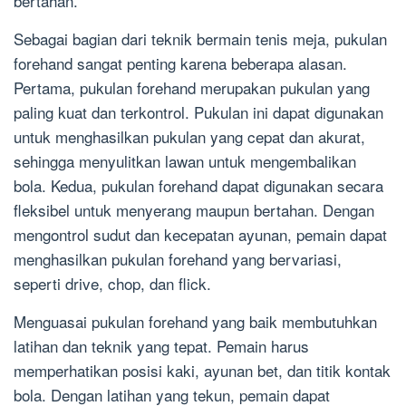
bertahan.
Sebagai bagian dari teknik bermain tenis meja, pukulan
forehand sangat penting karena beberapa alasan.
Pertama, pukulan forehand merupakan pukulan yang
paling kuat dan terkontrol. Pukulan ini dapat digunakan
untuk menghasilkan pukulan yang cepat dan akurat,
sehingga menyulitkan lawan untuk mengembalikan
bola. Kedua, pukulan forehand dapat digunakan secara
fleksibel untuk menyerang maupun bertahan. Dengan
mengontrol sudut dan kecepatan ayunan, pemain dapat
menghasilkan pukulan forehand yang bervariasi,
seperti drive, chop, dan flick.
Menguasai pukulan forehand yang baik membutuhkan
latihan dan teknik yang tepat. Pemain harus
memperhatikan posisi kaki, ayunan bet, dan titik kontak
bola. Dengan latihan yang tekun, pemain dapat