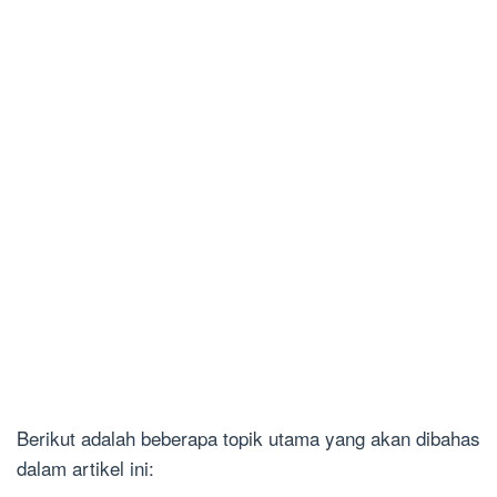
Berikut adalah beberapa topik utama yang akan dibahas
dalam artikel ini: