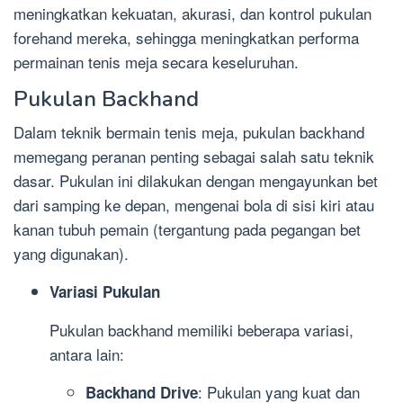
meningkatkan kekuatan, akurasi, dan kontrol pukulan
forehand mereka, sehingga meningkatkan performa
permainan tenis meja secara keseluruhan.
Pukulan Backhand
Dalam teknik bermain tenis meja, pukulan backhand
memegang peranan penting sebagai salah satu teknik
dasar. Pukulan ini dilakukan dengan mengayunkan bet
dari samping ke depan, mengenai bola di sisi kiri atau
kanan tubuh pemain (tergantung pada pegangan bet
yang digunakan).
Variasi Pukulan
Pukulan backhand memiliki beberapa variasi,
antara lain:
: Pukulan yang kuat dan
Backhand Drive