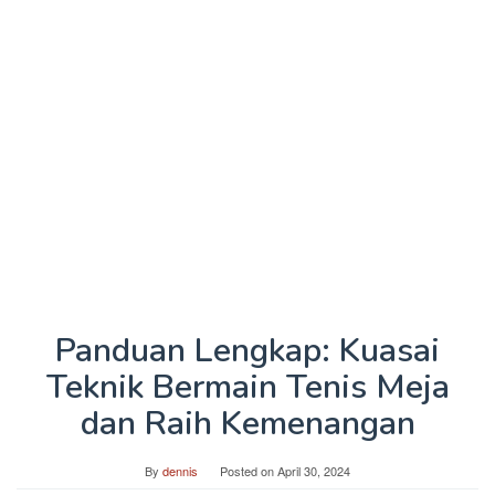
Panduan Lengkap: Kuasai
Teknik Bermain Tenis Meja
dan Raih Kemenangan
By
dennis
Posted on
April 30, 2024