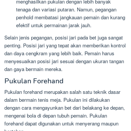
menghasilkan pukulan dengan lebih banyak
tenaga dan variasi putaran. Namun, pegangan
penhold membatasi jangkauan pemain dan kurang
efektif untuk permainan jarak jauh.
Selain jenis pegangan, posisi jari pada bet juga sangat
penting. Posisi jari yang tepat akan memberikan kontrol
dan daya cengkram yang lebih baik. Pemain harus
menyesuaikan posisi jari sesuai dengan ukuran tangan
dan gaya bermain mereka.
Pukulan Forehand
Pukulan forehand merupakan salah satu teknik dasar
dalam bermain tenis meja. Pukulan ini dilakukan
dengan cara mengayunkan bet dari belakang ke depan,
mengenai bola di depan tubuh pemain. Pukulan
forehand dapat digunakan untuk menyerang maupun