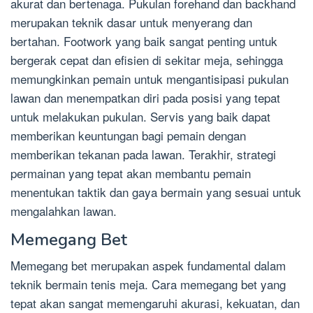
akurat dan bertenaga. Pukulan forehand dan backhand
merupakan teknik dasar untuk menyerang dan
bertahan. Footwork yang baik sangat penting untuk
bergerak cepat dan efisien di sekitar meja, sehingga
memungkinkan pemain untuk mengantisipasi pukulan
lawan dan menempatkan diri pada posisi yang tepat
untuk melakukan pukulan. Servis yang baik dapat
memberikan keuntungan bagi pemain dengan
memberikan tekanan pada lawan. Terakhir, strategi
permainan yang tepat akan membantu pemain
menentukan taktik dan gaya bermain yang sesuai untuk
mengalahkan lawan.
Memegang Bet
Memegang bet merupakan aspek fundamental dalam
teknik bermain tenis meja. Cara memegang bet yang
tepat akan sangat memengaruhi akurasi, kekuatan, dan