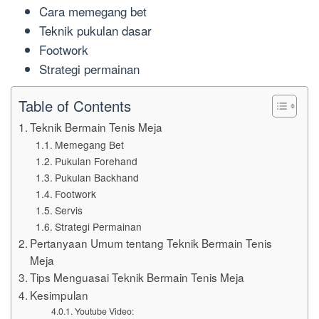
Cara memegang bet
Teknik pukulan dasar
Footwork
Strategi permainan
Table of Contents
Teknik Bermain Tenis Meja
Memegang Bet
Pukulan Forehand
Pukulan Backhand
Footwork
Servis
Strategi Permainan
Pertanyaan Umum tentang Teknik Bermain Tenis
Meja
Tips Menguasai Teknik Bermain Tenis Meja
Kesimpulan
Youtube Video: