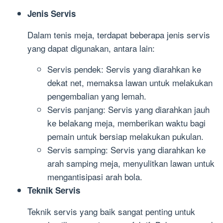
Jenis Servis
Dalam tenis meja, terdapat beberapa jenis servis
yang dapat digunakan, antara lain:
Servis pendek: Servis yang diarahkan ke
dekat net, memaksa lawan untuk melakukan
pengembalian yang lemah.
Servis panjang: Servis yang diarahkan jauh
ke belakang meja, memberikan waktu bagi
pemain untuk bersiap melakukan pukulan.
Servis samping: Servis yang diarahkan ke
arah samping meja, menyulitkan lawan untuk
mengantisipasi arah bola.
Teknik Servis
Teknik servis yang baik sangat penting untuk