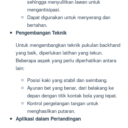
sehingga menyulitkan lawan untuk
mengantisipasi.
Dapat digunakan untuk menyerang dan
bertahan.
Pengembangan Teknik
Untuk mengembangkan teknik pukulan backhand
yang baik, diperlukan latihan yang tekun.
Beberapa aspek yang perlu diperhatikan antara
lain:
Posisi kaki yang stabil dan seimbang.
Ayunan bet yang benar, dari belakang ke
depan dengan titik kontak bola yang tepat.
Kontrol pergelangan tangan untuk
menghasilkan putaran.
Aplikasi dalam Pertandingan